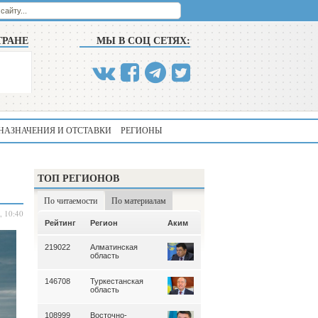
ТРАНЕ
МЫ В СОЦ СЕТЯХ:
НАЗНАЧЕНИЯ И ОТСТАВКИ
РЕГИОНЫ
ТОП РЕГИОНОВ
По читаемости
По материалам
, 10:40
Аким
Рейтинг
Регион
Аким
Рейтинг
Регион
219022
Алматинская
339
Алматинская
область
область
146708
Туркестанская
195
Туркестанская
область
область
108999
Восточно-
180
Северо-