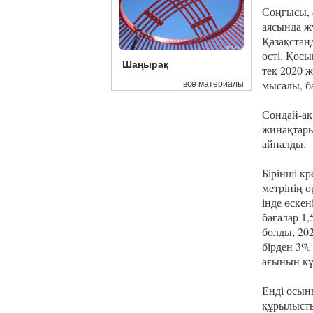
Соңғысы, 
аясында ж
Қазақстан
өсті. Қос
Шаңырақ
тек 2020 
мысалы, б
все материалы
Сондай-ақ
жинақтарын
айналды.
Бірінші к
метрінің 
інде өске
бағалар 1,
болды, 20
бірден 3%
ағынын кү
Енді осыны
құрылысты