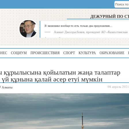
ДЕЖУРНЫЙ ПО С
В экономике вообще-то есть только два предложения...
Азамат Джолдасбеков, президент АО «Казахстанская
фондовая биржа»
ЗНЕС
СОЦИУМ
ПРОИСШЕСТВИЯ
СПОРТ
КУЛЬТУРА
ОБРАЗОВАНИЕ
 құрылысына қойылатын жаңа талаптар
 үй құнына қалай әсер етуі мүмкін
/
08 апрель 2021
Алматы
Рейтинг
Регион
339
Алматинская
область
195
Туркестанская
область
180
Северо-