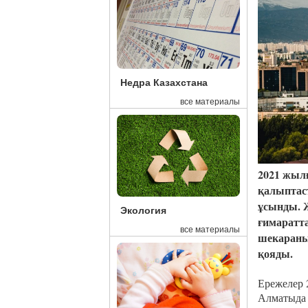
Недра Казахстана
все материалы
2021 жылғ
қалыптас
ұсынды. 
Экология
ғимаратт
все материалы
шекараны
қояды.
Ережелер 
Алматыда 