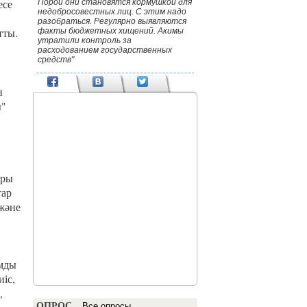
есе
Порой они становятся кормушкой для
недобросовестных лиц. С этим надо
разобраться. Регулярно выявляются
тты.
факты бюджетных хищений. Акимы
утратили контроль за
расходованием государственных
средств"
н
ы"
ары
тар
 және
амды
іс,
,
ОПРОС
Все опросы