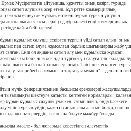
і Ермек Мүсіреповтің айтуынша, құжатты оның қазіргі түрінде
соңғы сатып алушыға әсер етеді. Бұл ретте коммерциялық
дің бағасы өспеуі де мүмкін, өйткені бұрын тұрғын үй үшін
ды жоспарлаған учаскелердің едәуір көлемі енді коммерциялық
 ретінде қайта бейінделеді.
бұрын құрылыс салушы ескірген тұрғын үйді сатып алып, оның
рылыс пен сатып алуға жұмсалған барлық шығындарды жабу үш
рат салған. Енді ол ақшаны сатып алу мен құрылысқа жұмсап,
қабаттылығы бойынша осындай тұрғын үй салуға тиіс болады. Б
 ешкім шығынға батпайтынын түсінеміз. Тиісінше, ескірген тұрғ
тып алу тәжірибесі өз жұмысын тоқтатуы мүмкін", - деп атап өтті
ірепов.
тын мүлік федерациясының басшысы ережелерді жасаушылард
пен тығыздықты шектеуге қатысты көптеген нормаларды" қалаға
гер бұрын құрылыс салушы учаскені сатып алып, онда бәсекеге
болу үшін тұрғын үйдің қажетті санын сала алатын болса, енді ол
ғындарды пәтерлердің аз санына бөлуге мәжбүр болады.
аңызды мәселе - бұл жоғарыда көрсетілген әлеуметтік