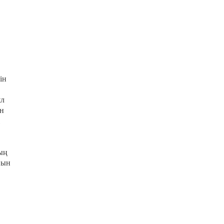
ін
ұл
ын
ың
нын