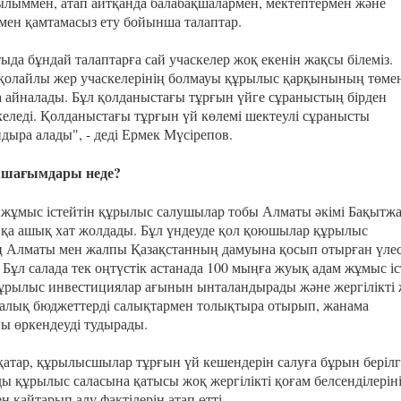
лыммен, атап айтқанда балабақшалармен, мектептермен және
мен қамтамасыз ету бойынша талаптар.
ыда бұндай талаптарға сай учаскелер жоқ екенін жақсы білеміз.
 қолайлы жер учаскелерінің болмауы құрылыс қарқынының төме
 айналады. Бұл қолданыстағы тұрғын үйге сұраныстың бірден
келеді. Қолданыстағы тұрғын үй көлемі шектеулі сұранысты
дыра алады", - деді Ермек Мүсірепов.
ң шағымдары неде?
жұмыс істейтін құрылыс салушылар тобы Алматы әкімі Бақытж
қа ашық хат жолдады. Бұл үндеуде қол қоюшылар құрылыс
 Алматы мен жалпы Қазақстанның дамуына қосып отырған үлес
. Бұл салада тек оңтүстік астанада 100 мыңға жуық адам жұмыс і
ұрылыс инвестициялар ағынын ынталандырады және жергілікті 
алық бюджеттерді салықтармен толықтыра отырып, жанама
ғы өркендеуді тудырады.
атар, құрылысшылар тұрғын үй кешендерін салуға бұрын беріл
ды құрылыс саласына қатысы жоқ жергілікті қоғам белсенділерін
 қайтарып алу фактілерін атап өтті.