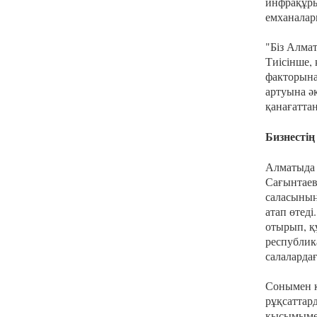
инфрақұры
емханалар
"Біз Алмат
Тиісінше,
факторына
артуына ә
қанағаттан
Бизнесті
Алматыда 
Сағынтаев
саласының
атап өтеді
отырып, қ
республик
салаларда
Сонымен қ
рұқсаттар
қысымымен