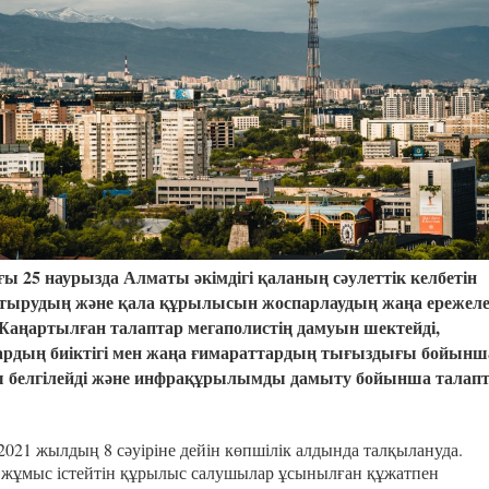
Казахстанская
область
ы 25 наурызда Алматы әкімдігі қаланың сәулеттік келбетін
тырудың және қала құрылысын жоспарлаудың жаңа ережеле
Жаңартылған талаптар мегаполистің дамуын шектейді,
ардың биіктігі мен жаңа ғимараттардың тығыздығы бойынш
 белгілейді және инфрақұрылымды дамыту бойынша талап
2021 жылдың 8 сәуіріне дейін көпшілік алдында талқылануда.
жұмыс істейтін құрылыс салушылар ұсынылған құжатпен