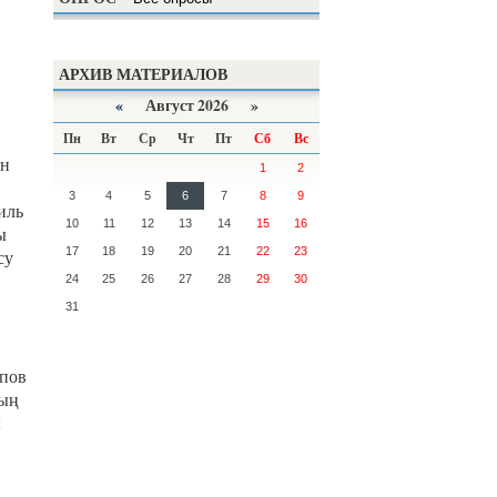
АРХИВ МАТЕРИАЛОВ
«
Август 2026 »
Пн
Вт
Ср
Чт
Пт
Сб
Вс
ін
1
2
3
4
5
6
7
8
9
иль
10
11
12
13
14
15
16
ы
17
18
19
20
21
22
23
су
24
25
26
27
28
29
30
31
епов
ның
ы