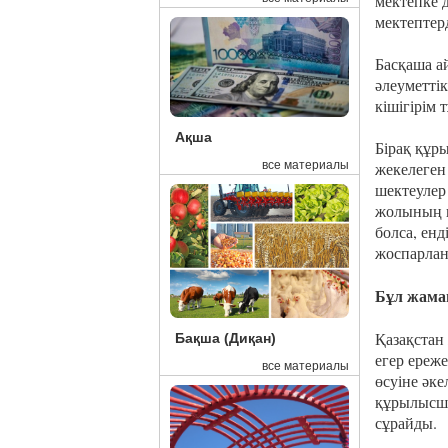
мектепке д
мектептер
Басқаша а
әлеуметті
кішігірім
Ақша
Бірақ құры
жекелеген
все материалы
шектеулер
жолының ш
болса, ен
жоспарлан
Бұл жама
Қазақстан
Бақша (Диқан)
егер ереже
все материалы
өсуіне әке
құрылысшы
сұрайды.