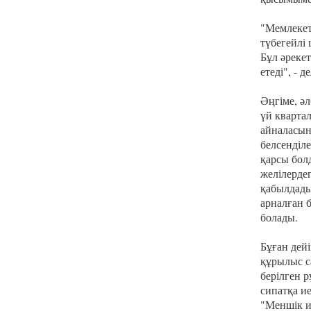
"Мемлекет
түбегейлі 
Бұл әрекет
етеді", - д
Әңгіме, ә
үй кварта
айналасын
белсенділ
қарсы болд
желілерде
қабылдады
арналған 
болады.
Бұған дейі
құрылыс с
берілген 
сипатқа ие
"Меншік и