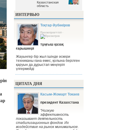
Казахстанская
Казахстанская
область
область
ИНТЕРВЬЮ
Тоқтар Әубәкіров
Просмотров 9 048 -
тұңғыш қазақ
ғарышкері
Жауынгер бір жыл ішінде әскери
техниканы ғана емес, қолына берілген
қаруын да дұрыстап меңгеріп
үлгермейді
рін
ЦИТАТА ДНЯ
а
Касым-Жомарт Токаев
тар
президент Казахстана
"Низкую
эффективность
показывает деятельность
стабилизационных фондов. Их
воздействие на рынок минимальное.