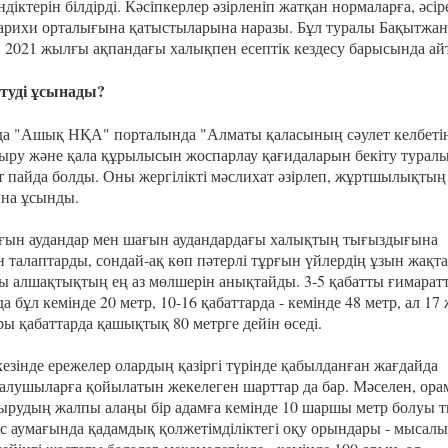
ндіктерін білдірді. Кәсіпкерлер әзірленіп жатқан нормаларға, әсір
арихи орталығына қатыстыларына наразы. Бұл туралы Бақытжан
 2021 жылғы ақпандағы халықпен есептік кездесу барысында ай
ртуді ұсынады?
да "Ашық НҚА" порталында "Алматы қаласының сәулет келбеті
ыру және қала құрылысын жоспарлау қағидаларын бекіту турал
т пайда болды. Оны жергілікті мәслихат әзірлеп, жұртшылықтың
на ұсынды.
ғын аудандар мен шағын аудандардағы халықтың тығыздығына
 талаптарды, сондай-ақ көп пәтерлі тұрғын үйлердің ұзын жақт
ы алшақтықтың ең аз мөлшерін анықтайды. 3-5 қабатты ғимарат
 бұл кемінде 20 метр, 10-16 қабаттарда - кемінде 48 метр, ал 17
ры қабаттарда қашықтық 80 метрге дейін өседі.
езінде ережелер олардың қазіргі түрінде қабылданған жағдайда
алушыларға қойылатын жекелеген шарттар да бар. Мәселен, ор
ырудың жалпы алаңы бір адамға кемінде 10 шаршы метр болуы ти
с аумағында қадамдық қолжетімділіктегі оқу орындары - мысалы