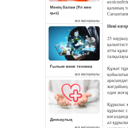
келіспейті
қаланың т
Менің балам (Ұл мен
Сағынтаев
қыз)
все материалы
Нені өзге
25 наурыз
қалыптаст
атты құжа
талқылауы
Ғылым және техника
Құжат тұр
қойылатын
все материалы
арасындағ
жағдайында
одан жоға
Құрылыс к
құрылыс с
көгалданд
Денсаулық
ал құрылы
все материалы