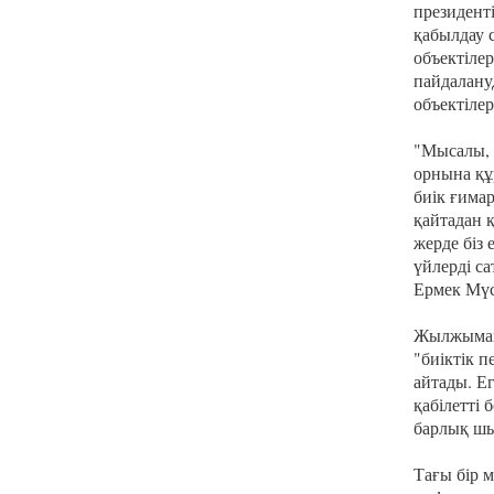
президент
қабылдау 
объектілер
пайдалану
объектілер
"Мысалы, 
орнына құ
биік ғима
қайтадан 
жерде біз
үйлерді са
Ермек Мүс
Жылжымай
"биіктік 
айтады. Е
қабілетті 
барлық шы
Тағы бір м