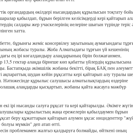
тік органдардың өкілдері нысандардың құрылысын тоқтату бо
шаралар қабылдап, бұрын берілген келісімдерді кері қайтарып ал
тердің салдары жер учаскелерінің иелеріне шығын түрінде теріс 
елінген хатта.
лбетте, бұрынғы жеміс консервілеу зауытының аумағындағы тұр
лының жобасы туралы. Жоба Алматыдағы тұрғын үй кешенінің
дағы ең ірі көгалдандыру алаңдарының бірін болжағанмен,
ер 13,5 гектар алаңда бірнеше көп қабатты үйлердің құрылысына
ы. Бастапқыда әкімшілік жобаны бекітті, бірақ БАҚ пен әлеумет
гі ақпараттық шудан кейін рұқсатты кері қайтарып алу туралы ш
. Нәтижесінде құрылыс салушысы алматылықтардың өздеріне
болашақ алаңдарды қысқартып, жобаны қайта жасауға мәжбүр
н екі ірі нысанды салуға рұқсат та кері қайтарылды. Әкімге жүгі
алушылары құрылыстың жаңа ережелерін қабылдаумен бұрын
рұқсат беру құжаттарын қайтарып алумен ұқсас инциденттер "жү
 болуы мүмкін" деп атап өтті.
есін проблемамен жалғыз қалдыруға болмайды, өйткені оның