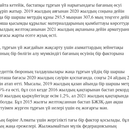
айта кетейік, бастапқы тұрғын үй нарығындағы бағаның өсуі
үріп жатыр. 2019 жылдың аяғынан 2020 жылдың соңына дейін
да бір шаршы метрдің құны 293,5 мыңнан 307,6 мың теңгеге дейі
ымша қысымды құрылыс материалдарының қымбаттауы көрсетуде
жылдың желтоқсанынан 2021 жылдың ақпанына дейін арматуран
ағасы жарты есеге жуық өсті.
, тұрғын үй жағдайын жақсарту үшін азаматтардың зейнетақы
ың бір бөлігін алу мүмкіндігі бағаның өсуінің бір факторына
редиттік бюроның талдаушылары жаңа тұрғын үйдің бір шаршы
орташа бағасы 2020 жылдың сәуірін қоспағанда, соңғы 24 айдың 2
нін атап өтті. Мысалы, 2019 жылдың қазан айында бір шаршы мет
5%-ға өсті, бұл сол кезде 2016 жылдың қаңтарынан бастап рекорд
20 жылдың қыркүйегінде өсім 1,2%, ал 2021 жылдың қаңтарында
 болды. Бұл 2015 жылғы желтоқсаннан бастап БЖЗҚ-дан ақша
туімен жүрген тұрғын үй иелері үшін ең жоғарғы мән.
ң бәріне Алматы үшін жергілікті тағы бір фактор қосылады, бұл
ң жаңа ережелері. Жылжымайтын мүлік федерациясының