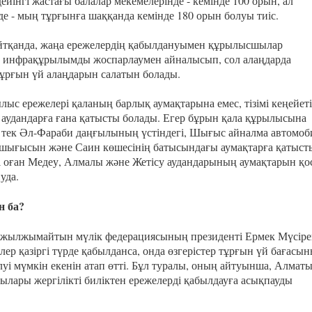
ейінгі жастағы балалар мекемелерінде - кемінде 100 орын, ал
де - мың тұрғынға шаққанда кемінде 180 орын болуы тиіс.
йтқанда, жаңа ережелердің қабылдануымен құрылысшылар
к инфрақұрылымды жоспарлаумен айналысып, сол алаңдарда
 тұрғын үй алаңдарын салатын болады.
лыс ережелері қаланың барлық аумақтарына емес, тізімі кеңейет
 аудандарға ғана қатысты болады. Егер бұрын қала құрылысына
 тек Әл-Фараби даңғылының үстіндегі, Шығыс айналма автомоб
ығысын және Саин көшесінің батысындағы аумақтарға қатыст
ді оған Медеу, Алмалы және Жетісу аудандарының аумақтарын қо
уда.
н ба?
 жылжымайтын мүлік федерациясының президенті Ермек Мүсір
лер қазіргі түрде қабылданса, онда өзгерістер тұрғын үй бағасы
луі мүмкін екенін атап өтті. Бұл туралы, оның айтуынша, Алмат
лары жергілікті биліктен ережелерді қабылдауға асықпауды