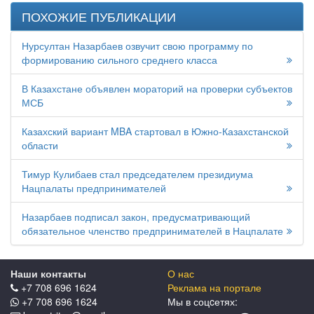
ПОХОЖИЕ ПУБЛИКАЦИИ
Нурсултан Назарбаев озвучит свою программу по
формированию сильного среднего класса
В Казахстане объявлен мораторий на проверки субъектов
МСБ
Казахский вариант MBA стартовал в Южно-Казахстанской
области
Тимур Кулибаев стал председателем президиума
Нацпалаты предпринимателей
Назарбаев подписал закон, предусматривающий
обязательное членство предпринимателей в Нацпалате
Наши контакты
О нас
+7 708 696 1624
Реклама на портале
+7 708 696 1624
Мы в соцcетях: