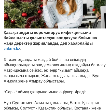
Қазақстандағы коронавирус инфекциясына
байланысты қалыптасқан эпидахуал бойынша
жаңа деректер жарияланды, деп хабарлайды
zakon.kz
.
31 желтоқсандағы жағдай бойынша еліміздің
аймақтарындағы эпидемиологиялық жағдайды бағалау
матрицасына сәйкес, екі өңір "қызыл" аймаққа
жатқызыла отырып, Жаңа жылды қарсы алады. Бұл -
Ақмола және Атырау облыстары.
"Сары" аймақ қатарына мына өңірлер кіреді:
Нұр-Сұлтан мен Алматы қалалары, Батыс Қазақстан
облысы, Солтүстік Қазақстан облысы, Қостанай және