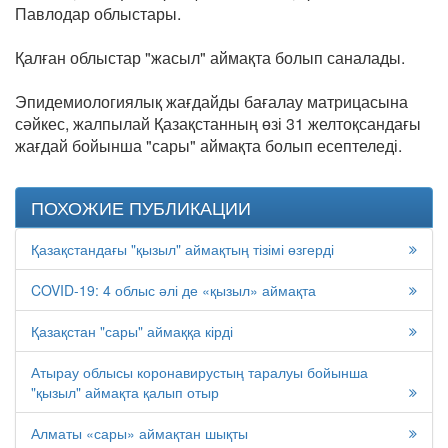
Павлодар облыстары.
Қалған облыстар "жасыл" аймақта болып саналады.
Эпидемиологиялық жағдайды бағалау матрицасына
сәйкес, жалпылай Қазақстанның өзі 31 желтоқсандағы
жағдай бойынша "сары" аймақта болып есептеледі.
ПОХОЖИЕ ПУБЛИКАЦИИ
Қазақстандағы "қызыл" аймақтың тізімі өзгерді
COVID-19: 4 облыс әлі де «қызыл» аймақта
Қазақстан "сары" аймаққа кірді
Атырау облысы коронавирустың таралуы бойынша
"қызыл" аймақта қалып отыр
Алматы «сары» аймақтан шықты