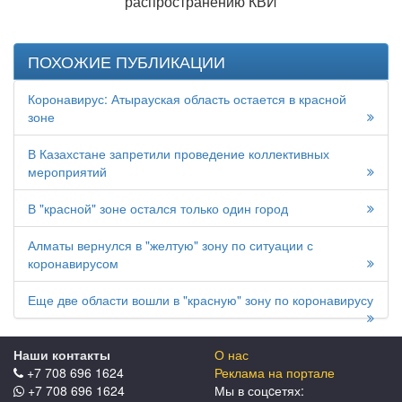
ПОХОЖИЕ ПУБЛИКАЦИИ
Коронавирус: Атырауская область остается в красной
зоне
В Казахстане запретили проведение коллективных
мероприятий
В "красной" зоне остался только один город
Алматы вернулся в "желтую" зону по ситуации с
коронавирусом
Еще две области вошли в "красную" зону по коронавирусу
Наши контакты
О нас
+7 708 696 1624
Реклама на портале
+7 708 696 1624
Мы в соцcетях: