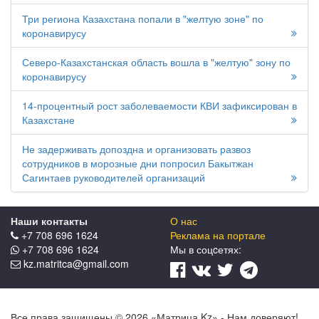
Три региона Казахстана попали в "желтую зоне" по
коронавирусу
Северо-Казахстанская область вошла в "желтую" зону по
коронавирусу
14-процентный рост заболеваемости КВИ зафиксирован в
Казахстане
Не задерживать допоздна и организовать развоз
сотрудников в морозные дни попросил Бакытжан
Сагинтаев руководителей организаций
Наши контакты
О нас
+7 708 696 1624
Реклама на портале
+7 708 696 1624
Мы в соцcетях:
kz.matritca@gmail.com
Все права защищены © 2026 «Матрица.Kz» - Нам доверяют!