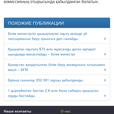
комиссияның отырысында қабылданған болатын.
ПОХОЖИЕ ПУБЛИКАЦИИ
Білім министрлігі қашықтықтан оқыту кезінде үй
тапсырмасын беру орынсыз деп санайды
Қашықтан оқытуға $70 млн жұмсалды деген ақпарат
шындыққа жанаспайды – Білім министрі
Қазақстан жаңартылған білім беру мазмұнына толығымен
көшті – БҒМ
Бірінші сыныпқа 352 091 оқушы қабылданды
1 қыркүйектен бастап 2,6 млн бала сабақты қашықтан
оқуды бастайды
Наши контакты
О нас