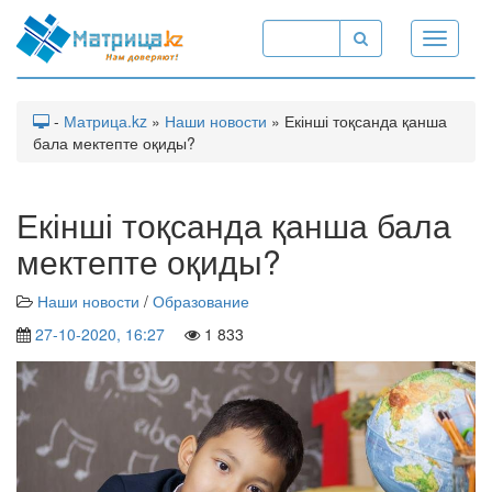
Toggle
navigati
-
Матрица.kz
»
Наши новости
» Екінші тоқсанда қанша
бала мектепте оқиды?
Екінші тоқсанда қанша бала
мектепте оқиды?
Наши новости
/
Образование
27-10-2020, 16:27
1 833