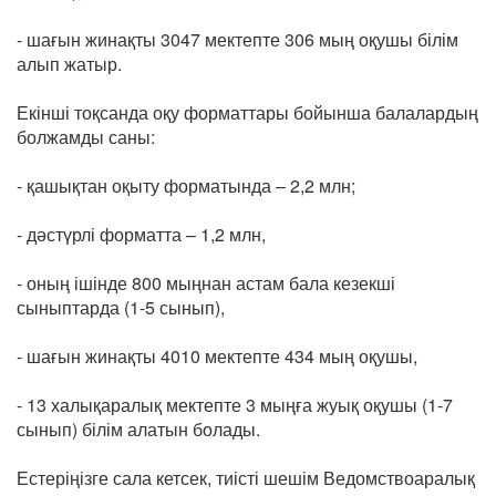
- шағын жинақты 3047 мектепте 306 мың оқушы білім
алып жатыр.
Екінші тоқсанда оқу форматтары бойынша балалардың
болжамды саны:
- қашықтан оқыту форматында – 2,2 млн;
- дәстүрлі форматта – 1,2 млн,
- оның ішінде 800 мыңнан астам бала кезекші
сыныптарда (1-5 сынып),
- шағын жинақты 4010 мектепте 434 мың оқушы,
- 13 халықаралық мектепте 3 мыңға жуық оқушы (1-7
сынып) білім алатын болады.
Естеріңізге сала кетсек, тиісті шешім Ведомствоаралық