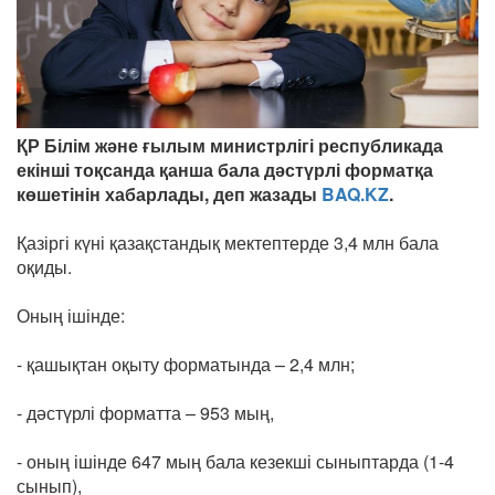
ҚР Білім және ғылым министрлігі республикада
екінші тоқсанда қанша бала дәстүрлі форматқа
көшетінін хабарлады, деп жазады
BAQ.KZ
.
Қазіргі күні қазақстандық мектептерде 3,4 млн бала
оқиды.
Оның ішінде:
- қашықтан оқыту форматында – 2,4 млн;
- дәстүрлі форматта – 953 мың,
- оның ішінде 647 мың бала кезекші сыныптарда (1-4
сынып),