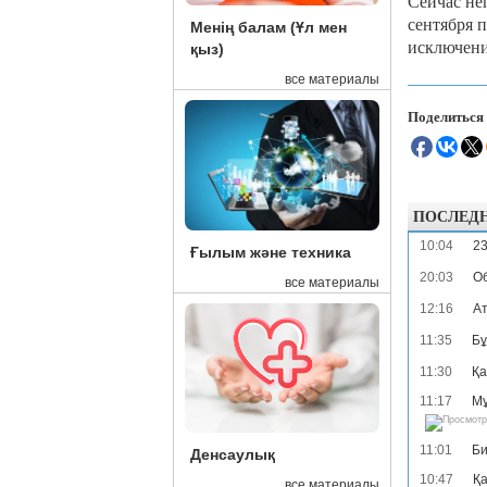
Сейчас неп
сентября 
Менің балам (Ұл мен
исключени
қыз)
все материалы
Поделиться
ПОСЛЕД
10:04
23
Ғылым және техника
20:03
Об
все материалы
12:16
Ат
11:35
Бұ
11:30
Қа
11:17
Мұ
11:01
Би
Денсаулық
10:47
Қа
все материалы