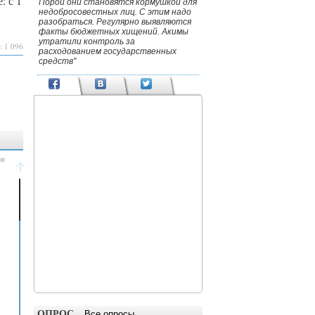
: с 1
Порой они становятся кормушкой для
недобросовестных лиц. С этим надо
разобраться. Регулярно выявляются
факты бюджетных хищений. Акимы
утратили контроль за
: 1 096
расходованием государственных
средств"
ОПРОС
Все опросы