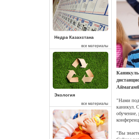
Недра Казахстана
все материалы
Каникулы 
дистанцио
Аймагамб
Экология
"Нами под
все материалы
каникул. 
обучение, 
конференц
"Вы знает