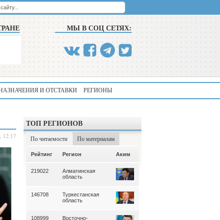
ТРАНЕ
МЫ В СОЦ СЕТЯХ:
НАЗНАЧЕНИЯ И ОТСТАВКИ
РЕГИОНЫ
ТОП РЕГИОНОВ
, 12:17
По читаемости
По материалам
Аким
Рейтинг
Регион
Аким
Рейтинг
Регион
219022
Алматинская
339
Алматинская
область
область
146708
Туркестанская
195
Туркестанская
область
область
108999
Восточно-
180
Северо-