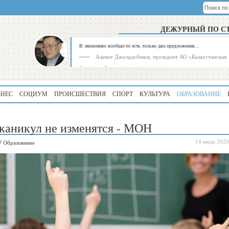
ДЕЖУРНЫЙ ПО С
В экономике вообще-то есть только два предложения...
Азамат Джолдасбеков, президент АО «Казахстанская
фондовая биржа»
ЗНЕС
СОЦИУМ
ПРОИСШЕСТВИЯ
СПОРТ
КУЛЬТУРА
ОБРАЗОВАНИЕ
каникул не изменятся - МОН
/
14 июль 2020
Образование
Рейтинг
Регион
339
Алматинская
область
195
Туркестанская
область
180
Северо-