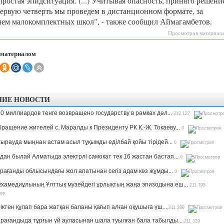
ростая эпидситуация. (...) Учитывая опасность, принято решение
первую четверть мы проведем в дистанционном формате, за
ем малокомплектных школ", - также сообщил Аймагамбетов.
Просмотров материала
 материалом
НИЕ НОВОСТИ
0 миллиардов тенге возвращено государству в рамках дел...
212 127
ращение жителей с. Маралды к Президенту РК К.-Ж. Токаеву...
0
ырауда мыңнан астам асыл тұқымды еділбай қойы тірідей...
0
дан былай Алматыда электрлі самокат тек 16 жастан бастап...
0
рағанды облысындағы жол апатынан сегіз адам көз жұмды...
0
хамедиұлының Ұлттық музейдегі ұрлықтың жаңа эпизодына еш...
211 795
іктен құлап бара жатқан баланы қағып алған оқушыға үш...
211 289
рағандыда тұрғын үй ауласынан шала туылған бала табылды...
211 329