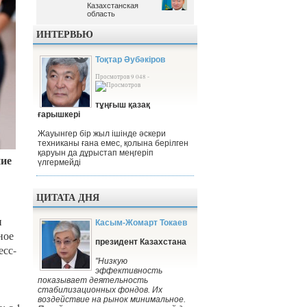
Казахстанская
Казахстанская
область
область
ИНТЕРВЬЮ
Тоқтар Әубәкіров
Просмотров 9 048 -
тұңғыш қазақ
ғарышкері
Жауынгер бір жыл ішінде әскери
техниканы ғана емес, қолына берілген
қаруын да дұрыстап меңгеріп
ние
үлгермейді
ЦИТАТА ДНЯ
и
Касым-Жомарт Токаев
ное
президент Казахстана
есс-
"Низкую
эффективность
показывает деятельность
стабилизационных фондов. Их
воздействие на рынок минимальное.