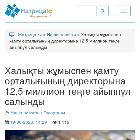
Toggle
navigati
-
Матрица.kz
»
Наши новости
» Халықты жұмыспен
қамту орталығының директорына 12,5 миллион теңге
айыппұл салынды
Халықты жұмыспен қамту
орталығының директорына
12,5 миллион теңге айыппұл
салынды
Наши новости
/
Госорганы
19-06-2020, 14:29
1 119