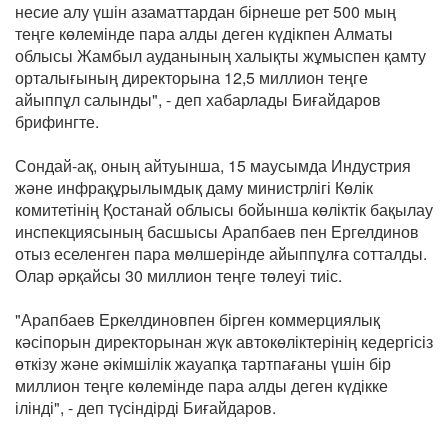
несие алу үшін азаматтардан бірнеше рет 500 мың
теңге көлемінде пара алды деген күдікпен Алматы
облысы Жамбыл ауданының халықты жұмыспен қамту
орталығының директорына 12,5 миллион теңге
айыппұл салынды", - деп хабарлады Биғайдаров
брифингте.
Сондай-ақ, оның айтуынша, 15 маусымда Индустрия
және инфрақұрылымдық даму министрлігі Көлік
комитетінің Қостанай облысы бойынша көліктік бақылау
инспекциясының басшысы Арапбаев пен Ергелдинов
отыз еселенген пара мөлшерінде айыппұлға сотталды.
Олар әрқайсы 30 миллион теңге төлеуі тиіс.
"Арапбаев Еркелдиновпен бірген коммерциялық
кәсіпорын директорынан жүк автокөліктерінің кедергісіз
өткізу және әкімшілік жауапқа тартпағаны үшін бір
миллион теңге көлемінде пара алды деген күдікке
ілінді", - деп түсіндірді Биғайдаров.