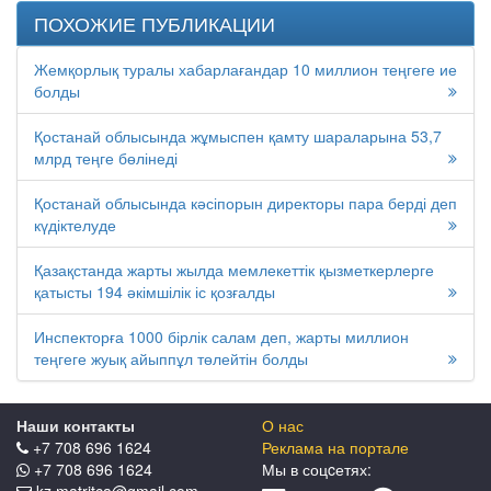
ПОХОЖИЕ ПУБЛИКАЦИИ
Жемқорлық туралы хабарлағандар 10 миллион теңгеге ие
болды
Қостанай облысында жұмыспен қамту шараларына 53,7
млрд теңге бөлінеді
Қостанай облысында кәсіпорын директоры пара берді деп
күдіктелуде
Қазақстанда жарты жылда мемлекеттік қызметкерлерге
қатысты 194 әкімшілік іс қозғалды
Инспекторға 1000 бірлік салам деп, жарты миллион
теңгеге жуық айыппұл төлейтін болды
Наши контакты
О нас
+7 708 696 1624
Реклама на портале
+7 708 696 1624
Мы в соцcетях: