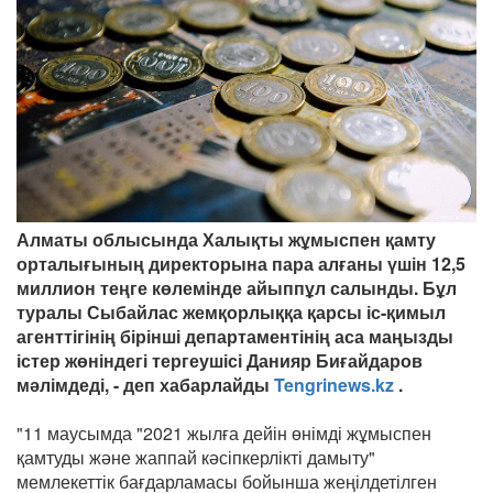
Алматы облысында Халықты жұмыспен қамту
орталығының директорына пара алғаны үшін 12,5
миллион теңге көлемінде айыппұл салынды. Бұл
туралы Сыбайлас жемқорлыққа қарсы іс-қимыл
агенттігінің бірінші департаментінің аса маңызды
істер жөніндегі тергеушісі Данияр Биғайдаров
мәлімдеді, - деп хабарлайды
Tengrinews.kz
.
"11 маусымда "2021 жылға дейін өнімді жұмыспен
қамтуды және жаппай кәсіпкерлікті дамыту"
мемлекеттік бағдарламасы бойынша жеңілдетілген