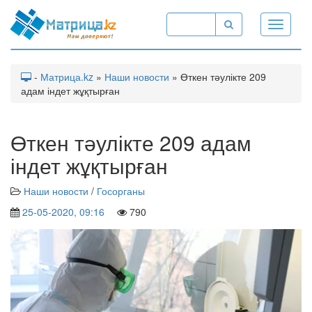
Toggle
navigati
-
Матрица.kz
»
Наши новости
» Өткен тәулікте 209
адам індет жұқтырған
Өткен тәулікте 209 адам
індет жұқтырған
Наши новости
/
Госорганы
25-05-2020, 09:16
790