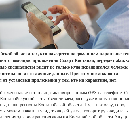
Казахстанская
область
йской области тех, кто находится на домашнем карантине те
ают с помощью приложения Смарт Костанай, передает
alau.k
ью специалисты видят не только куда передвигался человек
антина, но и его личные данные. При этом возможности
я от установки приложения у тех, кто на карантине, нет.
ображено количество лиц с активированным GPS на телефоне. С
Костанайскую область. Увеличиваем, здесь уже видим полность
ны, наши регионы Костанайской области. Ну, к примеру, город
 мы можем нажать и увидеть людей уже»,- говорит руководитель
равления здравоохранения акимата Костанайской области Ануар