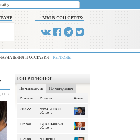
ТРАНЕ
МЫ В СОЦ СЕТЯХ:
НАЗНАЧЕНИЯ И ОТСТАВКИ
РЕГИОНЫ
,
ТОП РЕГИОНОВ
По читаемости
По материалам
, 11:06
Аким
Рейтинг
Регион
Аким
Рейтинг
Регион
219022
Алматинская
339
Алматинская
область
область
146708
Туркестанская
195
Туркестанская
область
область
108999
Восточно-
180
Северо-