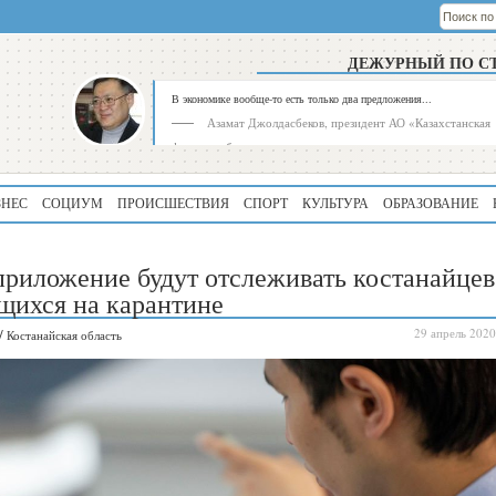
ДЕЖУРНЫЙ ПО С
В экономике вообще-то есть только два предложения...
Азамат Джолдасбеков, президент АО «Казахстанская
фондовая биржа»
ЗНЕС
СОЦИУМ
ПРОИСШЕСТВИЯ
СПОРТ
КУЛЬТУРА
ОБРАЗОВАНИЕ
приложение будут отслеживать костанайцев
щихся на карантине
/
29 апрель 2020
Костанайская область
Рейтинг
Регион
339
Алматинская
область
195
Туркестанская
область
180
Северо-