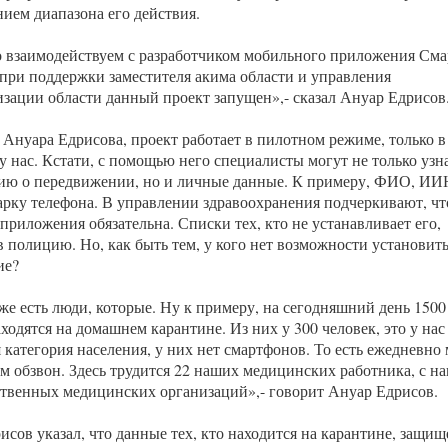
нием диапазона его действия.
 взаимодействуем с разработчиком мобильного приложения Сма
 при поддержки заместителя акима области и управления
зации области данный проект запущен»,- сказал Ануар Едрисов
 Ануара Едрисова, проект работает в пилотном режиме, только в
у нас. Кстати, с помощью него специалисты могут не только узн
ю о передвижении, но и личные данные. К примеру, ФИО, ИИ
арку телефона. В управлении здравоохранения подчеркивают, чт
приложения обязательна. Списки тех, кто не устанавливает его,
в полицию. Но, как быть тем, у кого нет возможности установит
ие?
же есть люди, которые. Ну к примеру, на сегодняшний день 1500
ходятся на домашнем карантине. Из них у 300 человек, это у нас
 категория населения, у них нет смартфонов. То есть ежедневно
м обзвон. Здесь трудится 22 наших медицинских работника, с н
твенных медицинских организаций»,- говорит Ануар Едрисов.
исов указал, что данные тех, кто находится на карантине, защищ