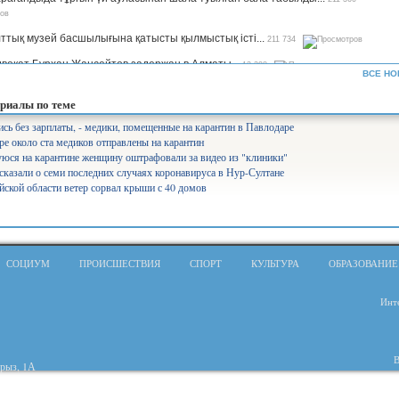
ттық музей басшылығына қатысты қылмыстық істі...
211 734
вокат Бурхан Жансейтов задержан в Алматы...
13 298
ВСЕ НО
ъемы производства сахара будут увеличены в семь раз —...
12 330
риалы по теме
рифы на комуслуги изменятся в Казахстане...
12 640
сь без зарплаты, - медики, помещенные на карантин в Павлодаре
е около ста медиков отправлены на карантин
нистр Аймағамбетов балалардың қауіпсіздігін қамтамасыз...
17 290
ся на карантине женщину оштрафовали за видео из "клиники"
олайлы мектеп». Ұлттық жоба арқылы 582 мектеп бой көтереді...
17 366
сказали о семи последних случаях коронавируса в Нур-Султане
йской области ветер сорвал крыши с 40 домов
уперагенты»: серьезный человек Сека уже ждет вас на IVI...
25 551
лабақшаларды лицензиялауды күшейтеміз - министр...
10 744
айылов президенттің үкімет жұмысына қатысты сынына пікір...
7 822
СОЦИУМ
ПРОИСШЕСТВИЯ
СПОРТ
КУЛЬТУРА
ОБРАЗОВАНИЕ
щение средств через платформу АrtSport расследует антикор...
7 518
Инте
іміздің басым бөлігінде аптап ыстық болады – ауа райы...
6 394
В
о президентскую критику...
9 240
урыз, 1А
нистерство не запрещало показ мультфильма «Базз Лайтер» -...
17 627