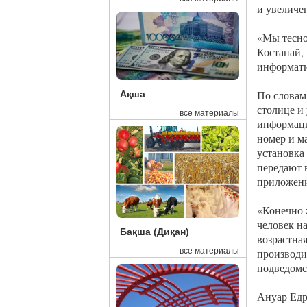
и увеличе
«Мы тесно
Костанай,
информати
По словам
Ақша
столице и 
все материалы
информаци
номер и м
установка 
передают 
приложен
«Конечно 
человек на
Бақша (Диқан)
возрастная
производи
все материалы
подведомс
Ануар Едр