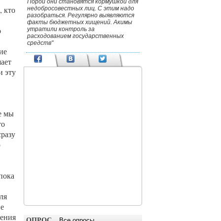
Порой они становятся кормушкой для
, кто
недобросовестных лиц. С этим надо
разобраться. Регулярно выявляются
факты бюджетных хищений. Акимы
о
утратили контроль за
расходованием государственных
средств"
ие
шает
и эту
е мы
то
сразу
р
пока
ля
не
жения
ОПРОС
Все опросы