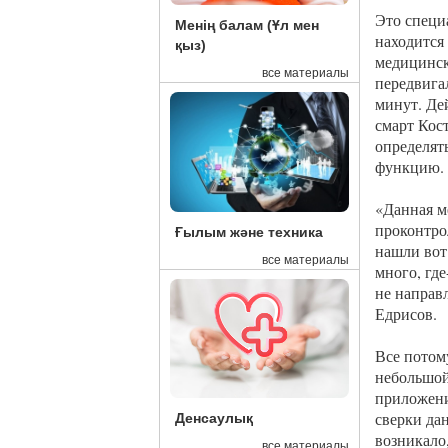
Это специ
Менің балам (Ұл мен
находится
қыз)
медицинск
все материалы
передвига
минут. Де
смарт Кос
определят
функцию.
«Данная м
проконтро
Ғылым және техника
нашли вот 
все материалы
много, где
не направ
Едрисов.
Все потом
небольшой
приложени
сверки да
Денсаулық
возникало
все материалы