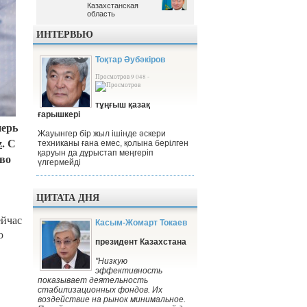
Казахстанская
Казахстанская
область
область
ИНТЕРВЬЮ
Тоқтар Әубәкіров
Просмотров 9 048 -
тұңғыш қазақ
ғарышкері
перь
Жауынгер бір жыл ішінде әскери
z
. С
техниканы ғана емес, қолына берілген
қаруын да дұрыстап меңгеріп
 во
үлгермейді
ЦИТАТА ДНЯ
ейчас
Касым-Жомарт Токаев
ю
президент Казахстана
"Низкую
эффективность
показывает деятельность
стабилизационных фондов. Их
воздействие на рынок минимальное.