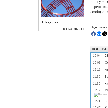
и ни у ко
передвиже
сообщает 
Шаңырақ
Поделиться
все материалы
ПОСЛЕД
10:04
23
20:03
Об
12:16
Ат
11:35
Бұ
11:30
Қа
11:17
Мұ
11:01
Би
10:47
Қа