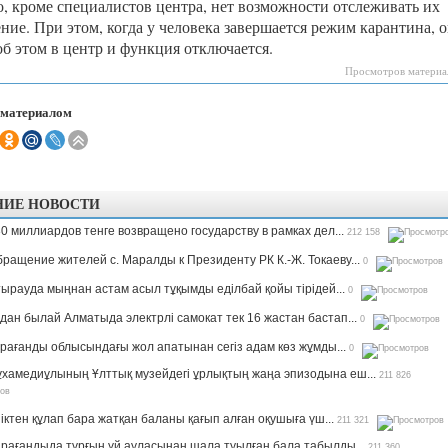
го, кроме специалистов центра, нет возможности отслеживать их
ние. При этом, когда у человека завершается режим карантина, 
об этом в центр и функция отключается.
Просмотров материа
 материалом
НИЕ НОВОСТИ
0 миллиардов тенге возвращено государству в рамках дел...
212 158
ращение жителей с. Маралды к Президенту РК К.-Ж. Токаеву...
0
ырауда мыңнан астам асыл тұқымды еділбай қойы тірідей...
0
дан былай Алматыда электрлі самокат тек 16 жастан бастап...
0
рағанды облысындағы жол апатынан сегіз адам көз жұмды...
0
хамедиұлының Ұлттық музейдегі ұрлықтың жаңа эпизодына еш...
211 826
іктен құлап бара жатқан баланы қағып алған оқушыға үш...
211 321
рағандыда тұрғын үй ауласынан шала туылған бала табылды...
211 360