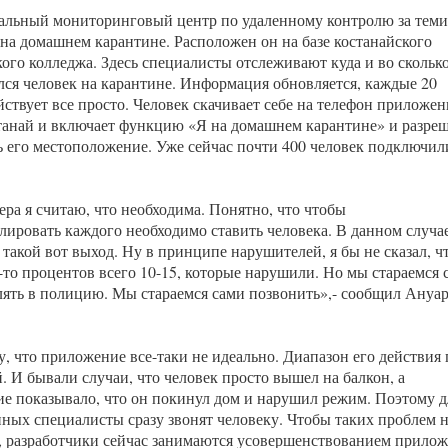
альный мониторинговый центр по удаленному контролю за теми
 на домашнем карантине. Расположен он на базе костанайского
ого колледжа. Здесь специалисты отслеживают куда и во скольк
лся человек на карантине. Информация обновляется, каждые 20
йствует все просто. Человек скачивает себе на телефон приложен
танай и включает функцию «Я на домашнем карантине» и разре
ь его местоположение. Уже сейчас почти 400 человек подключил
ера я считаю, что необходима. Понятно, что чтобы
лировать каждого необходимо ставить человека. В данном случа
такой вот выход. Ну в принципе нарушителей, я бы не сказал, ч
-то процентов всего 10-15, которые нарушили. Но мы стараемся 
лять в полицию. Мы стараемся сами позвонить»,- сообщил Ануа
у, что приложение все-таки не идеально. Диапазон его действия 
. И бывали случаи, что человек просто вышел на балкон, а
е показывало, что он покинул дом и нарушил режим. Поэтому д
нных специалисты сразу звонят человеку. Чтобы таких проблем 
, разработчики сейчас занимаются усовершенствованием прило