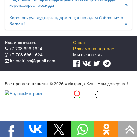
коронавирус табылды
Коронавирус жұқтырғандармен қанша адам байланыста
болған?
Наши контакты
О нас
+7 708 696 1624
Реклама на портале
+7 708 696 1624
Мы в соцcетях:
kz.matritca@gmail.com
Все права защищены © 2026 «Матрица.Kz» - Нам доверяют!