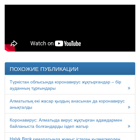
ПОХОЖИЕ ПУБЛИКАЦИИ
Түркістан облысында коронавирус жұқтырғандар – бір
ауданның тұрғындары
Алматылық екі жасар қыздың анасынан да коронавирус
анықталды
Коронавирус: Алматыда вирус жұқтырған адамдармен
байланыста болғандарды іздеп жатыр
Halyk Bank ғимаратында жұмыс істеген қызметкерден