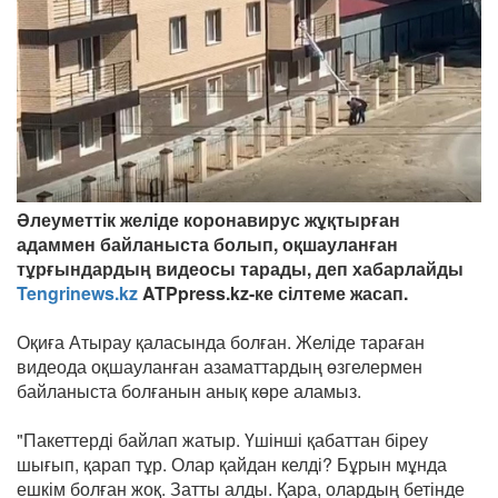
Әлеуметтік желіде коронавирус жұқтырған
адаммен байланыста болып, оқшауланған
тұрғындардың видеосы тарады, деп хабарлайды
Tengrinews.kz
ATPpress.kz-ке сілтеме жасап.
Оқиға Атырау қаласында болған. Желіде тараған
видеода оқшауланған азаматтардың өзгелермен
байланыста болғанын анық көре аламыз.
"Пакеттерді байлап жатыр. Үшінші қабаттан біреу
шығып, қарап тұр. Олар қайдан келді? Бұрын мұнда
ешкім болған жоқ. Затты алды. Қара, олардың бетінде