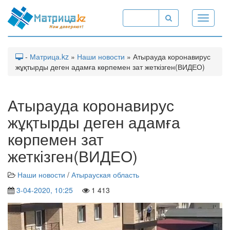
Toggle
navigati
-
Матрица.kz
»
Наши новости
» Атырауда коронавирус
жұқтырды деген адамға көрпемен зат жеткізген(ВИДЕО)
Атырауда коронавирус
жұқтырды деген адамға
көрпемен зат
жеткізген(ВИДЕО)
Наши новости
/
Атырауская область
3-04-2020, 10:25
1 413