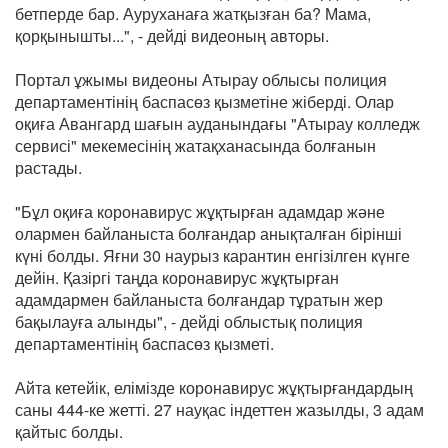
бетперде бар. Ауруханаға жатқызған ба? Мама,
қорқынышты...", - дейді видеоның авторы.
Портал ұжымы видеоны Атырау облысы полиция
департаментінің баспасөз қызметіне жіберді. Олар
оқиға Авангард шағын ауданындағы "Атырау колледж
сервисі" мекемесінің жатақханасында болғанын
растады.
"Бұл оқиға коронавирус жұқтырған адамдар және
олармен байланыста болғандар анықталған бірінші
күні болды. Яғни 30 наурыз карантин енгізілген күнге
дейін. Қазіргі таңда коронавирус жұқтырған
адамдармен байланыста болғандар тұратын жер
бақылауға алынды", - дейді облыстық полиция
департаментінің баспасөз қызметі.
Айта кетейік, елімізде коронавирус жұқтырғандардың
саны 444-ке жетті. 27 науқас індеттен жазылды, 3 адам
қайтыс болды.