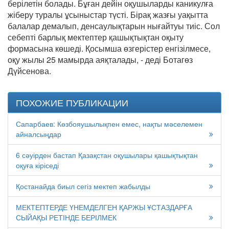
берілетін болады. Бұған дейін оқушыларды каникулға
жіберу туралы ұсыныстар түсті. Бірақ жазғы уақытта
балалар демалып, денсаулықтарын нығайтуы тиіс. Сол
себепті барлық мектептер қашықтықтан оқыту
формасына көшеді. Қосымша өзгерістер енгізілмесе,
оқу жылы 25 мамырда аяқталады, - деді Ботагөз
Дүйсенова.
ПОХОЖИЕ ПУБЛИКАЦИИ
Сапарбаев: Көзбояушылықпен емес, нақты мәселемен
айналсыңдар
6 сәуірден бастап Қазақстан оқушылары қашықтықтан
оқуға кіріседі
Қостанайда биыл сегіз мектеп жабылды
МЕКТЕПТЕРДЕ ҮНЕМДЕЛГЕН ҚАРЖЫ ҰСТАЗДАРҒА
СЫЙАҚЫ РЕТІНДЕ БЕРІЛМЕК