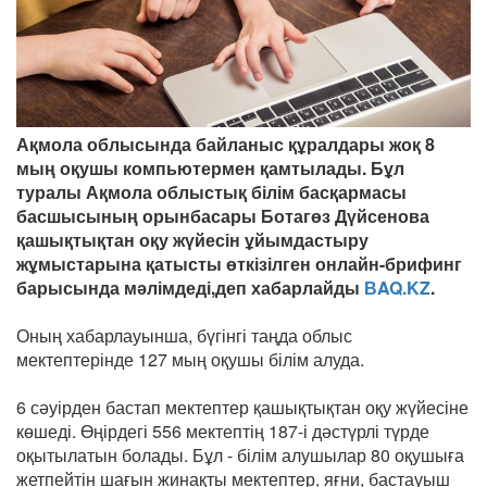
Ақмола облысында байланыс құралдары жоқ 8
мың оқушы компьютермен қамтылады. Бұл
туралы Ақмола облыстық білім басқармасы
басшысының орынбасары Ботагөз Дүйсенова
қашықтықтан оқу жүйесін ұйымдастыру
жұмыстарына қатысты өткізілген онлайн-брифинг
барысында мәлімдеді,деп хабарлайды
ВAQ.KZ
.
Оның хабарлауынша, бүгінгі таңда облыс
мектептерінде 127 мың оқушы білім алуда.
6 сәуірден бастап мектептер қашықтықтан оқу жүйесіне
көшеді. Өңірдегі 556 мектептің 187-і дәстүрлі түрде
оқытылатын болады. Бұл - білім алушылар 80 оқушыға
жетпейтін шағын жинақты мектептер, яғни, бастауыш