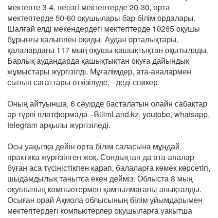
мектепте 3-4, негізгі мектептерде 20-30, орта
мектептерде 50-60 оқушылары бар білім ордалары.
Шалғай елді мекендердегі мектептерде 10265 оқушы
бұрынғы қалыппен оқиды. Аудан орталықтары,
қалалардағы 117 мың оқушы қашықтықтан оқытылады.
Барлық аудандарда қашықтықтан оқуға дайындық
жұмыстары жүргізілді. Мұғалімдер, ата-аналармен
сынып сағаттары өткізілуде, - деді спикер.
Оның айтуынша, 6 сәуірде басталатын олайн сабақтар
әр түрлі платформада –BilimLand.kz, youtobe, whatsapp,
telegram арқылы жүргізіледі.
Осы уақытқа дейін орта білім саласына мұндай
практика жүргізілген жоқ. Сондықтан да ата-аналар
бұған аса түсіністікпен қарап, балаларға көмек көрсетіп,
шыдамдылық танытса екен дейміз. Облыста 8 мың
оқушының компьютермен қамтылмағаны анықталды.
Осыған орай Ақмола облысының білім ұйымдарымен
мектептердегі компьютерлер оқушыларға уақытша