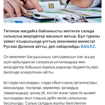
Төтенше жағдайға байланысты көптеген салада
салықтық жеңілдіктер жасалып жатыр. Бұл туралы
үкімет отырысында ұлттық экономика министрі
Руслан Дәленов айтты, деп хабарлайды
BAQ.KZ
.
Ол мемлекет басшысының тапсырмасын іске асыру
үшін қабылданған салықтық ынталандыру мен
жеңілдіктер бойынша барлық шаралар бюджеттің кіріс
бөлігінде ескерілгенін айтты.
Ірі сауда нысандары, сауда ойын-сауық орталықтары,
кинозалдар, театрлар, көрмелер, қоғамдық
тамақтандыру, қонақ үй, хостел және туристік қызмет
нысандары жыл соңына дейін мүлік салығынан
босатылды. Салық салудың жалпы белгіленген