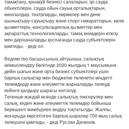
тамақтану, қонақүй бизнесі салаларын, ірі сауда
объектілерін, сауда ойын-сауық орталықтарын,
кинозалдар, театрларды, көрмелер мен дене
шынықтыру-сауықтыру және спорт ғимараттарын, көлік
қызметтерін, консультациялық қызметтер мен
ақпараттық технологияларды, тамақ өнімдерін өткізу
мен дәріханаларды қоспағанда сауда субъектілерін
қамтиды, - деді ол.
Ведомство басшысының айтуынша, салықтық
әкімшілендіру бөлігінде 2020 жылдың 1 маусымына
дейін шағын және орта бизнес субъектілері үшін
барлық салықтар мен бюджетке төленетін міндетті
төлемдерді және әлеуметтік жарналарды төлеуді
кейінге қалдыру шарасы енгізілді.
Төтенше жағдай кезінде салықтық тексерулер мен
салық, кеден және әлеуметтік төлемдер бойынша
берешекті мәжбүрлеп өндіру тоқтатылды. Жалпы,
жоғарыда көрсетілген барлық шаралар 700 мың салық
төлеушіні қамтиды, - деді Руслан Дәленов.