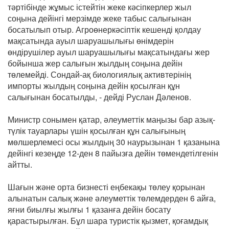
тәртібінде жұмыс істейтін жеке кәсіпкерлер жыл
соңына дейінгі мерзімде жеке табыс салығынан
босатылып отыр. Агроөнеркәсіптік кешенді қолдау
мақсатында ауыл шаруашылығы өнімдерін
өндірушілер ауыл шаруашылығы мақсатындағы жер
бойынша жер салығын жылдың соңына дейін
төлемейді. Сондай-ақ биологиялық активтерінің
импорты жылдың соңына дейін қосылған құн
салығынан босатылды, - дейді Руслан Дәленов.
Министр сонымен қатар, әлеуметтік маңызы бар азық-
түлік тауарлары үшін қосылған құн салығының
мөлшерлемесі осы жылдың 30 наурызынан 1 қазанына
дейінгі кезеңде 12-ден 8 пайызға дейін төмендетілгенін
айтты.
Шағын және орта бизнесті еңбекақы төлеу қорынан
алынатын салық және әлеуметтік төлемдерден 6 айға,
яғни биылғы жылғы 1 қазанға дейін босату
қарастырылған. Бұл шара туристік қызмет, қоғамдық