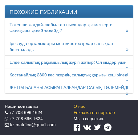
ПОХОЖИЕ ПУБЛИКАЦИИ
Төтенше жағдай: жабылған нысандар қызметкерге
жалақыны қалай төлейді?
Ірі сауда орталықтары мен кинотеатрлар салықтан
босатылады
Елде салықтық рақымшылық жүріп жатыр: Ол кімдер үшін
Қостанайлық 2800 кәсіпкердің салықтық қарызы кешіріледі
ЖЕТІМ БАЛАНЫ АСЫРАП АЛҒАНДАР САЛЫҚ ТӨЛЕМЕЙДІ
Наши контакты
О нас
+7 708 696 1624
Реклама на портале
+7 708 696 1624
Мы в соцcетях:
kz.matritca@gmail.com