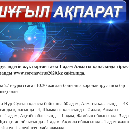
Казахстанская
область
ус індетін жұқтырған тағы 1 адам Алматы қаласында тiркел
рланды
www.coronavirus2020.kz
сайтында.
да 27 наурыз сағат 10:20 жағдай бойынша коронавирус тағы бір
нықталды.
та Нұр-Сұлтан қаласы бойынша 60 адам, Алматы қаласында – 48
ағанды қаласында - 4, Шымкент қаласында - 2 адам, Алматы
 - 1 адам, Ақтөбе облысында - 1 адам, Жамбыл облысында -3 ада
 Қазақстан облысында - 1 адам, Ақмола облысында - 1 адам жалп
 тіркелді, - делінген хабарламада.