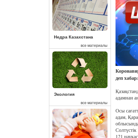
Недра Казахстана
все материалы
Коронавир
деп хаба
Қазақстан
Экология
адамнан а
все материалы
Осы сағат
адам, Қар
облысында
Солтүстік
121 науқас