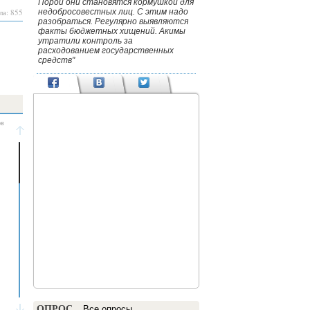
Порой они становятся кормушкой для
ла: 855
недобросовестных лиц. С этим надо
разобраться. Регулярно выявляются
факты бюджетных хищений. Акимы
утратили контроль за
расходованием государственных
средств"
ОПРОС
Все опросы