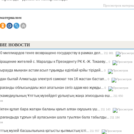
Просмотров материа
 материалом
НИЕ НОВОСТИ
0 миллиардов тенге возвращено государству в рамках дел...
211 981
ращение жителей с. Маралды к Президенту РК К.-Ж. Токаеву...
0
ырауда мыңнан астам асыл тұқымды еділбай қойы тірідей...
0
дан былай Алматыда электрлі самокат тек 16 жастан бастап...
0
рағанды облысындағы жол апатынан сегіз адам көз жұмды...
0
хамедиұлының Ұлттық музейдегі ұрлықтың жаңа эпизодына еш...
211 650
іктен құлап бара жатқан баланы қағып алған оқушыға үш...
211 143
рағандыда тұрғын үй ауласынан шала туылған бала табылды...
211 184
ттық музей басшылығына қатысты қылмыстық істі...
211 557