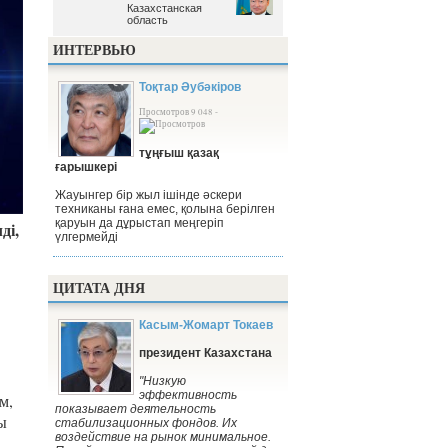
Казахстанская
Казахстанская
область
область
ИНТЕРВЬЮ
Тоқтар Әубәкіров
Просмотров 9 048 -
тұңғыш қазақ
ғарышкері
Жауынгер бір жыл ішінде әскери
техниканы ғана емес, қолына берілген
қаруын да дұрыстап меңгеріп
ді,
үлгермейді
ЦИТАТА ДНЯ
Касым-Жомарт Токаев
президент Казахстана
"Низкую
эффективность
м,
показывает деятельность
ы
стабилизационных фондов. Их
воздействие на рынок минимальное.