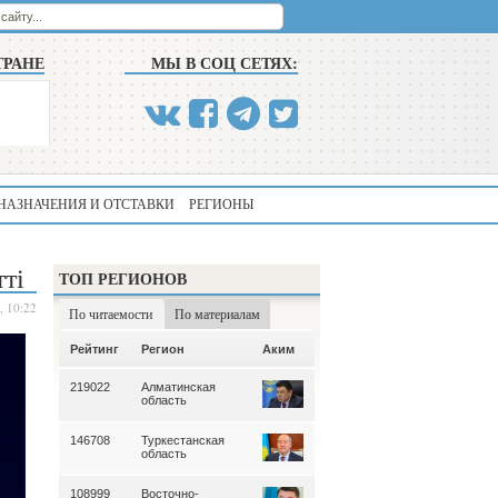
ТРАНЕ
МЫ В СОЦ СЕТЯХ:
НАЗНАЧЕНИЯ И ОТСТАВКИ
РЕГИОНЫ
ті
ТОП РЕГИОНОВ
, 10:22
По читаемости
По материалам
Аким
Рейтинг
Регион
Аким
Рейтинг
Регион
219022
Алматинская
339
Алматинская
область
область
146708
Туркестанская
195
Туркестанская
область
область
108999
Восточно-
180
Северо-