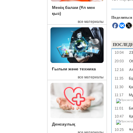
Менің балам (Ұл мен
қыз)
Поделиться
все материалы
ПОСЛЕД
10:04
23
20:03
Об
Ғылым және техника
12:16
Ат
все материалы
11:35
Бұ
11:30
Қа
11:17
Мұ
11:01
Би
10:47
Қа
Денсаулық
10:25
Ұл
все материалы