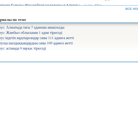
вокат Бурхан Жансейтов задержан в Алматы...
13 290
ВСЕ НО
ъемы производства сахара будут увеличены в семь раз —...
12 321
риалы по теме
рифы на комуслуги изменятся в Казахстане...
12 630
ус: Алматыда тағы 7 адамнан анықталды
ус: Жамбыл облысынан 1 адам тіркелді
нистр Аймағамбетов балалардың қауіпсіздігін қамтамасыз...
17 282
ус індетін жұқтырғандар саны 111 адамға жетті
олайлы мектеп». Ұлттық жоба арқылы 582 мектеп бой көтереді...
17 360
усқа шалдыққандардың саны 109 адамға жетті
ус: астанада 9 науқас тіркелді
уперагенты»: серьезный человек Сека уже ждет вас на IVI...
25 539
лабақшаларды лицензиялауды күшейтеміз - министр...
10 744
айылов президенттің үкімет жұмысына қатысты сынына пікір...
7 820
щение средств через платформу АrtSport расследует антикор...
7 516
іміздің басым бөлігінде аптап ыстық болады – ауа райы...
6 392
о президентскую критику...
9 240
нистерство не запрещало показ мультфильма «Базз Лайтер» -...
17 622
ология министрлігі киіктердің мекендеу ортасын зерттеуге...
6 357