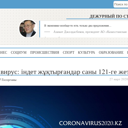
ДЕЖУРНЫЙ ПО С
В экономике вообще-то есть только два предложения...
Азамат Джолдасбеков, президент АО «Казахстанская
фондовая биржа»
ЗНЕС
СОЦИУМ
ПРОИСШЕСТВИЯ
СПОРТ
КУЛЬТУРА
ОБРАЗОВАНИЕ
вирус: індет жұқтырғандар саны 121-ге жет
/
27 март 2020
Госорганы
Рейтинг
Регион
339
Алматинская
область
195
Туркестанская
область
180
Северо-