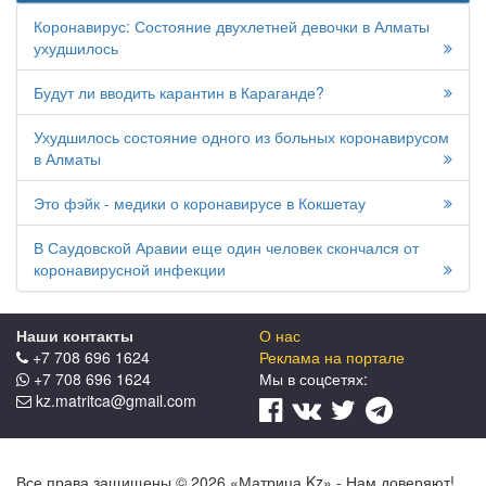
Коронавирус: Состояние двухлетней девочки в Алматы
ухудшилось
Будут ли вводить карантин в Караганде?
Ухудшилось состояние одного из больных коронавирусом
в Алматы
Это фэйк - медики о коронавирусе в Кокшетау
В Саудовской Аравии еще один человек скончался от
коронавирусной инфекции
Наши контакты
О нас
+7 708 696 1624
Реклама на портале
+7 708 696 1624
Мы в соцcетях:
kz.matritca@gmail.com
Все права защищены © 2026 «Матрица.Kz» - Нам доверяют!