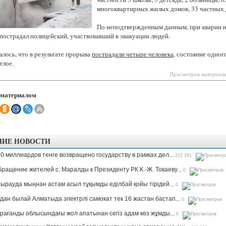
Казахстанская
многоквартирных жилых домов, 33 частных 
область
По неподтвержденным данным, при аварии 
 пострадал полицейский, участвовавший в эвакуации людей.
лось, что в результате прорыва
пострадали четыре человека
, состояние одног
елое.
Просмотров материала
 материалом
НИЕ НОВОСТИ
0 миллиардов тенге возвращено государству в рамках дел...
212 291
ращение жителей с. Маралды к Президенту РК К.-Ж. Токаеву...
0
ырауда мыңнан астам асыл тұқымды еділбай қойы тірідей...
0
дан былай Алматыда электрлі самокат тек 16 жастан бастап...
0
рағанды облысындағы жол апатынан сегіз адам көз жұмды...
0