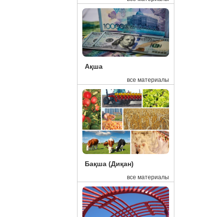
16:39
Ел
16:37
Пр
16:29
Ми
16:15
Эк
15:48
Де
Ақша
15:45
Ел
все материалы
15:41
Ка
15:27
Бл
15:00
Қа
14:18
10
13:41
Қа
Бақша (Диқан)
13:15
Ал
все материалы
13:14
Жа
13:04
Та
13:02
В 