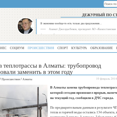
ДЕЖУРНЫЙ ПО С
В экономике вообще-то есть только два предложения...
Азамат Джолдасбеков, президент АО «Казахстанская
фондовая биржа»
ЗНЕС
СОЦИУМ
ПРОИСШЕСТВИЯ
СПОРТ
КУЛЬТУРА
ОБРАЗОВАНИЕ
 теплотрассы в Алматы: трубопровод
овали заменить в этом году
/
/
10 февраль 2014
Происшествия
Алматы
Рейтинг
Регион
В Алматы замена трубопровода теплотрасс
339
Алматинская
которой сегодня произошел прорыв, намеч
область
на текущий год, сообщили в ДЧС города.
195
Туркестанская
По предварительным данным в результате ЧП
область
тепла и горячей воды остались 134 объекта, 
частности 3 школы, 3 детсада, 2 больницы, 6
180
Северо-