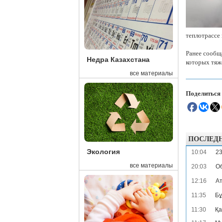
теплотрассе
Ранее сообща
Недра Казахстана
которых тяж
все материалы
Поделиться
ПОСЛЕД
Экология
10:04
23
все материалы
20:03
Об
12:16
Ат
11:35
Бұ
11:30
Қа