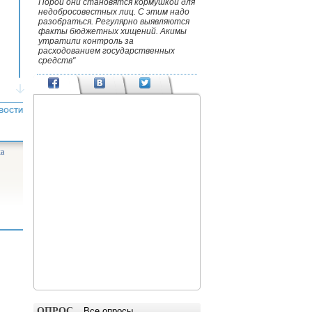
Порой они становятся кормушкой для
недобросовестных лиц. С этим надо
разобраться. Регулярно выявляются
факты бюджетных хищений. Акимы
утратили контроль за
расходованием государственных
средств"
ВОСТИ
ка
ОПРОС
Все опросы