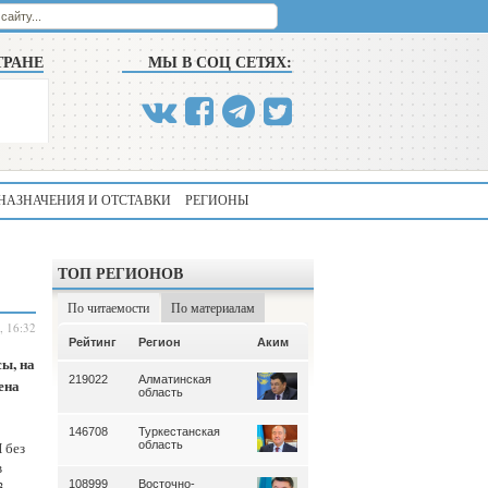
ТРАНЕ
МЫ В СОЦ СЕТЯХ:
НАЗНАЧЕНИЯ И ОТСТАВКИ
РЕГИОНЫ
ТОП РЕГИОНОВ
По читаемости
По материалам
, 16:32
Аким
Рейтинг
Регион
Аким
Рейтинг
Регион
ы, на
219022
Алматинская
339
Алматинская
ена
область
область
146708
Туркестанская
195
Туркестанская
 без
область
область
в
3
108999
Восточно-
180
Северо-