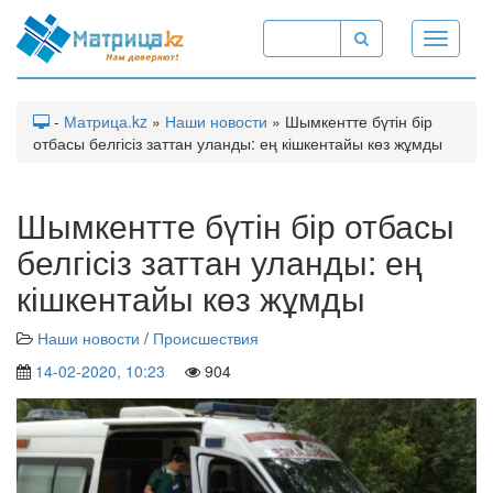
Toggle
navigati
-
Матрица.kz
»
Наши новости
» Шымкентте бүтін бір
отбасы белгісіз заттан уланды: ең кішкентайы көз жұмды
Шымкентте бүтін бір отбасы
белгісіз заттан уланды: ең
кішкентайы көз жұмды
Наши новости
/
Происшествия
14-02-2020, 10:23
904