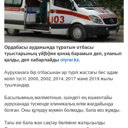
Ордабасы ауданында тұратын отбасы
туыстарының үй[b]іне қонақ барамын деп, уланып
қалды, деп хабарлайды
otyrar.kz
.
Ауруханаға бір отбасынан әр түрлі жастағы бес адам
келіп түсті: 2000, 2002, 2014, 2017 және 2019 жылы
туылғандар.
Басылымның мәліметінше, ішіндегі ең кішкентайы
ауруханада түскенде клиникалық өлім жағдайында
болған. Оны құтқару мүмкін болмады, бала көз жұмды.
Тағы екі бала жан сақтау бөліміне жатқызылды.