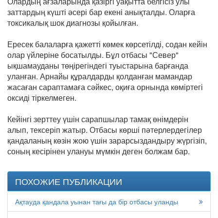
Олардың ағзаларында қазіргі уақытта белгісіз улы
заттардың күшті әсері бар екені анықталды. Оларға
токсикалық шок диагнозы қойылған.
Ересек балаларға қажетті көмек көрсетілді, содан кейін
олар үйлеріне босатылды. Бұл отбасы "Север"
ықшамауданы төңірегіндегі туыстарына барғанда
уланған. Арнайы құралдарды қолданған мамандар
жасаған сараптамаға сәйкес, оқиға орнында көміртегі
оксиді тіркелмеген.
Кейінгі зерттеу үшін сарапшылар тамақ өнімдерін
алып, тексеріп жатыр. Отбасы көрші пәтерлердегілер
қандаланың көзін жою үшін зарарсыздандыру жүргізіп,
соның кесірінен улануы мүмкін деген болжам бар.
ПОХОЖИЕ ПУБЛИКАЦИИ
Ақтауда қандала уынан тағы да бір отбасы уланды