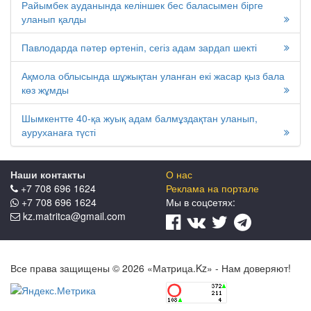
Райымбек ауданында келіншек бес баласымен бірге
уланып қалды
Павлодарда пәтер өртеніп, сегіз адам зардап шекті
Ақмола облысында шұжықтан уланған екі жасар қыз бала
көз жұмды
Шымкентте 40-қа жуық адам балмұздақтан уланып,
ауруханаға түсті
Наши контакты
О нас
+7 708 696 1624
Реклама на портале
+7 708 696 1624
Мы в соцcетях:
kz.matritca@gmail.com
Все права защищены © 2026 «Матрица.Kz» - Нам доверяют!