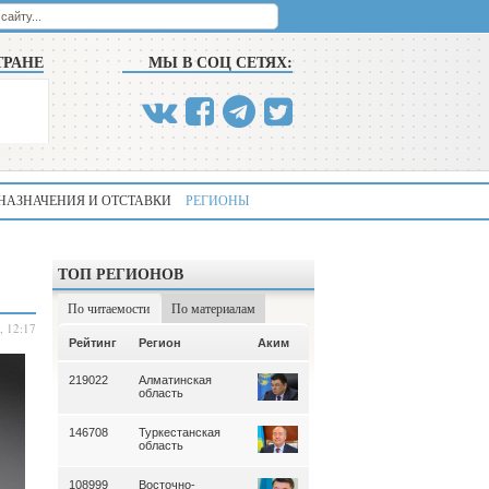
ТРАНЕ
МЫ В СОЦ СЕТЯХ:
НАЗНАЧЕНИЯ И ОТСТАВКИ
РЕГИОНЫ
ТОП РЕГИОНОВ
По читаемости
По материалам
, 12:17
Аким
Рейтинг
Регион
Аким
Рейтинг
Регион
219022
Алматинская
339
Алматинская
область
область
146708
Туркестанская
195
Туркестанская
область
область
108999
Восточно-
180
Северо-