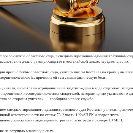
Казахстанская
область
т пресс-служба областного суда, в специализированном административном суд
ассмотрение дела о рукоприкладстве в костанайской школе, передает
alau.kz
.
ии пресс-службы областного суда, учитель школы Костаная на уроке умышле
овершеннолетнюю Б., причинив ей тем самым физическую боль.
 учителя, несмотря на отрицание вины, подтверждена в ходе судебного заседа
 опрошенных несовершеннолетних свидетелей, которые прямо указывают о фа
ства со стороны учителя», — сообщили в пресс-службе.
ием специализированного административного суда Костаная учитель привлече
ивной ответственности по статье 73-2 части 1 КоАП РК и подвергнута
ивному взысканию в виде административного штрафа в размере 10 МРП.
е не вступило в законную силу.