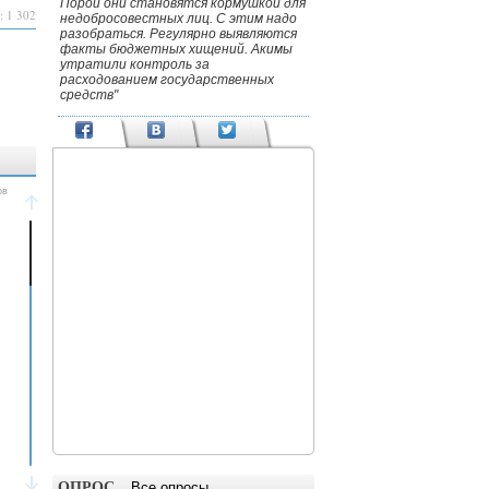
Порой они становятся кормушкой для
: 1 302
недобросовестных лиц. С этим надо
разобраться. Регулярно выявляются
факты бюджетных хищений. Акимы
утратили контроль за
расходованием государственных
средств"
ОПРОС
Все опросы