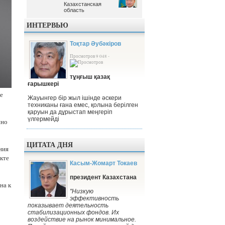
Казахстанская
Казахстанская
область
область
ИНТЕРВЬЮ
Тоқтар Әубәкіров
Просмотров 9 048 -
тұңғыш қазақ
ғарышкері
е
Жауынгер бір жыл ішінде әскери
техниканы ғана емес, қолына берілген
қаруын да дұрыстап меңгеріп
үлгермейді
нно
ЦИТАТА ДНЯ
ния
кте
Касым-Жомарт Токаев
президент Казахстана
на к
"Низкую
эффективность
показывает деятельность
стабилизационных фондов. Их
воздействие на рынок минимальное.