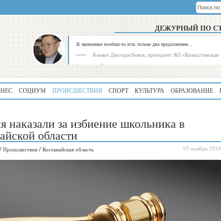
ДЕЖУРНЫЙ ПО С
В экономике вообще-то есть только два предложения...
Азамат Джолдасбеков, президент АО «Казахстанская
фондовая биржа»
ЗНЕС
СОЦИУМ
ПРОИСШЕСТВИЯ
СПОРТ
КУЛЬТУРА
ОБРАЗОВАНИЕ
я наказали за избиение школьника в
айской области
/
/
05 ноябрь 2019
Происшествия
Костанайская область
Рейтинг
Регион
339
Алматинская
область
195
Туркестанская
область
180
Северо-