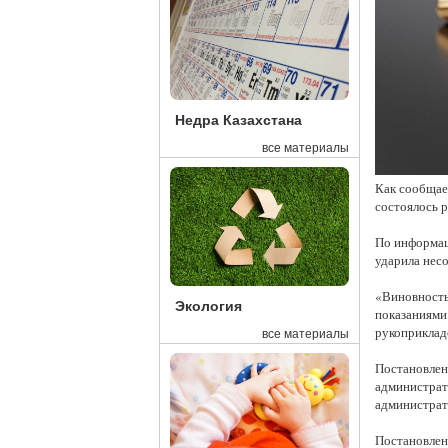
Недра Казахстана
все материалы
Как сообщае
состоялось р
По информац
ударила нес
«Виновность
Экология
показаниями
рукоприклад
все материалы
Постановлен
администрат
администрат
Постановлени