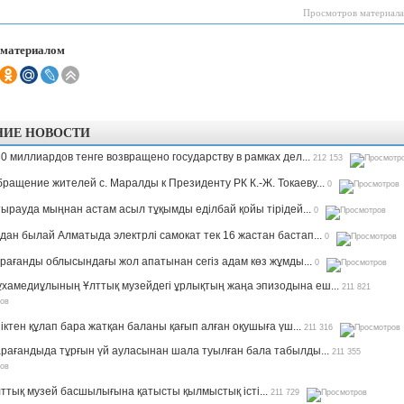
Просмотров материала
 материалом
НИЕ НОВОСТИ
0 миллиардов тенге возвращено государству в рамках дел...
212 153
ращение жителей с. Маралды к Президенту РК К.-Ж. Токаеву...
0
ырауда мыңнан астам асыл тұқымды еділбай қойы тірідей...
0
дан былай Алматыда электрлі самокат тек 16 жастан бастап...
0
рағанды облысындағы жол апатынан сегіз адам көз жұмды...
0
хамедиұлының Ұлттық музейдегі ұрлықтың жаңа эпизодына еш...
211 821
іктен құлап бара жатқан баланы қағып алған оқушыға үш...
211 316
рағандыда тұрғын үй ауласынан шала туылған бала табылды...
211 355
ттық музей басшылығына қатысты қылмыстық істі...
211 729