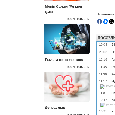
Менің балам (Ұл мен
қыз)
Поделиться
все материалы
ПОСЛЕД
10:04
23
20:03
Об
Ғылым және техника
12:16
Ат
все материалы
11:35
Бұ
11:30
Қа
11:17
Мұ
11:01
Би
10:47
Қа
Денсаулық
10:25
Ұл
все материалы