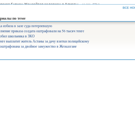
вокат Бурхан Жансейтов задержан в Алматы...
13 298
ВСЕ НО
ъемы производства сахара будут увеличены в семь раз —...
12 330
риалы по теме
рифы на комуслуги изменятся в Казахстане...
12 640
а избила в зале суда потерпевшую
лнение приказа солдата оштрафовали на 56 тысяч тенге
нистр Аймағамбетов балалардың қауіпсіздігін қамтамасыз...
17 289
избил школьника в ЗКО
олайлы мектеп». Ұлттық жоба арқылы 582 мектеп бой көтереді...
17 366
енге выплатит житель Астаны за дачу взятки полицейскому
штрафована за двойное замужество в Жезказгане
уперагенты»: серьезный человек Сека уже ждет вас на IVI...
25 551
лабақшаларды лицензиялауды күшейтеміз - министр...
10 744
айылов президенттің үкімет жұмысына қатысты сынына пікір...
7 822
щение средств через платформу АrtSport расследует антикор...
7 518
іміздің басым бөлігінде аптап ыстық болады – ауа райы...
6 394
о президентскую критику...
9 240
нистерство не запрещало показ мультфильма «Базз Лайтер» -...
17 627
ология министрлігі киіктердің мекендеу ортасын зерттеуге...
6 358
нсаулық сақтау министрлігі аборт жасатуға тыйым салу...