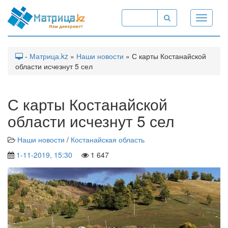
Toggle
navigati
-
Матрица.kz
»
Наши новости
» С карты Костанайской
области исчезнут 5 сел
С карты Костанайской
области исчезнут 5 сел
Наши новости
/
Костанайская область
1-11-2019, 15:30
1 647