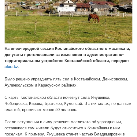
На внеочередной сессии Костанайского областного маслихата,
депутаты проголосовали за изменения в административно-
территориальном устройстве Костанайской области, передает
alau.kz
.
Было решено упразднить пять сел в Костанайском, Денисовском,
Аулиекольском и Карасуском районах.
С карты Костанайской области исчезнут села Янушевка,
Чебендовка, Кирова, Братское, Куленсай. В этих селах, по данным
властей, проживает менее 50 человек.
После вступления в силу решения маслихата об упразднении,
оставшиеся там жители будут относиться к ближайшим к ним
поселкам. К примеру, Янушевка станет частью Владимировки в