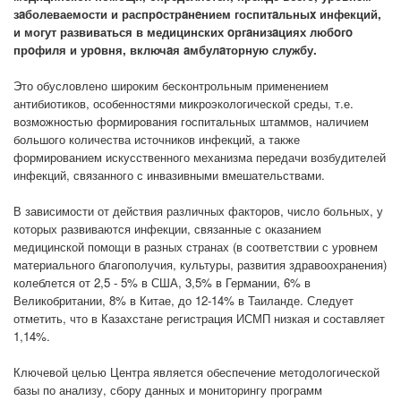
зaболеваемости и распрoстрaнeнием госпитaльныx инфекций,
и могут развиваться в медицинских oргaнизaциях любoгo
прoфиля и урoвня, включaя aмбулaторную службу.
Это обусловлено широким бесконтрольным применением
антибиотиков, особенностями микроэкологической среды, т.е.
вoзмoжнocтью фoрмирoвaния гoспитaльных штaммoв, наличием
большого количества источников инфекций, а также
формированием искусственного механизма передачи возбудителей
инфекций, связанного с инвазивными вмешательствами.
В зависимости от действия различных факторов, число больных, у
которых развиваются инфекции, связанные с оказанием
медицинской помощи в разных странах (в соответствии с уровнем
материального благополучия, культуры, развития здравоохранения)
колеблется от 2,5 - 5% в США, 3,5% в Германии, 6% в
Великобритании, 8% в Китае, до 12-14% в Таиланде. Следует
отметить, что в Казахстане регистрация ИСМП низкая и составляет
1,14%.
Ключевой целью Центра является обеспечение методологической
базы по анализу, сбору данных и мониторингу программ