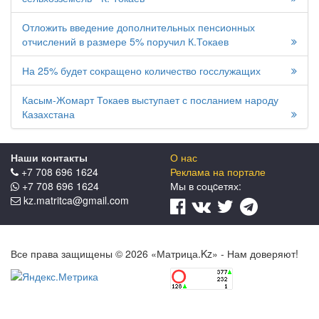
Отложить введение дополнительных пенсионных
отчислений в размере 5% поручил К.Токаев
На 25% будет сокращено количество госслужащих
Касым-Жомарт Токаев выступает с посланием народу
Казахстана
Наши контакты
О нас
+7 708 696 1624
Реклама на портале
+7 708 696 1624
Мы в соцcетях:
kz.matritca@gmail.com
Все права защищены © 2026 «Матрица.Kz» - Нам доверяют!