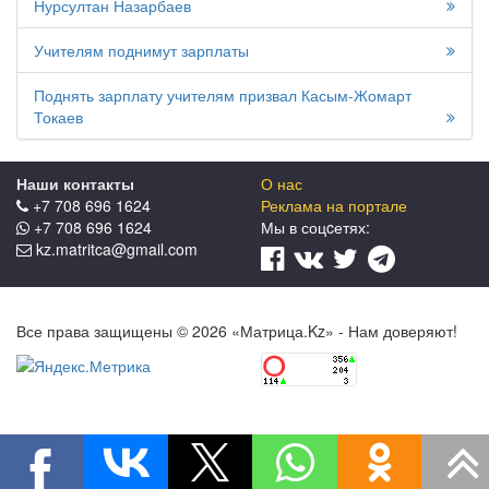
Нурсултан Назарбаев
Учителям поднимут зарплаты
Поднять зарплату учителям призвал Касым-Жомарт
Токаев
Наши контакты
О нас
+7 708 696 1624
Реклама на портале
+7 708 696 1624
Мы в соцcетях:
kz.matritca@gmail.com
Все права защищены © 2026 «Матрица.Kz» - Нам доверяют!