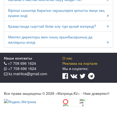
Бірінші сыныпқа баратын оқушыларға қатысты жаңа заң
күшіне енді
Қазақстанда сырттай білім алу түрі қалай өзгереді?
Мектеп директоры мен оның орынбасарының да
жалақысы өседі
Наши контакты
О нас
+7 708 696 1624
Реклама на портале
+7 708 696 1624
Мы в соцcетях:
kz.matritca@gmail.com
Все права защищены © 2026 «Матрица.Kz» - Нам доверяют!