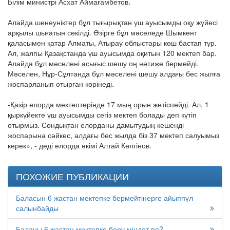
Білім министрі Асхат Аймағамбетов.
Алайда шенеуніктер бұл тығырықтан үш ауысымды оқу жүйесі
арқылы шығатын секілді. Әзірге бұл мәселеде Шымкент
қаласымен қатар Алматы, Атырау облыстары көш бастап тұр.
Ал, жалпы Қазақстанда үш ауысымда оқитын 120 мектеп бар.
Алайда бұл мәселені асығыс шешу оң нәтиже бермейді.
Мәселен, Нұр-Сұлтанда бұл мәселені шешу алдағы бес жылға
жоспарланып отырған көрінеді.
-Қазір елорда мектептерінде 17 мың орын жетіспейді. Ал, 1
қыркүйекте үш ауысымды сегіз мектеп болады деп күтіп
отырмыз. Сондықтан елорданы дамытудың кешенді
жоспарына сәйкес, алдағы бес жылда біз 37 мектеп салуымыз
керек», - деді елорда әкімі Алтай Көлгінов.
ПОХОЖИЕ ПУБЛИКАЦИИ
Баласын 6 жастан мектепке бермейтінерге айыппұл
салынбайды
Баланы 6 жастан мектепке беру міндет пе?