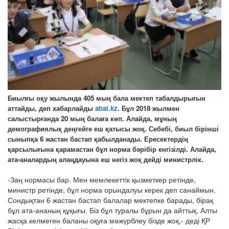
Биылғы оқу жылында 405 мың бала мектеп табалдырығын
аттайды, деп хабарлайды
abai.kz
. Бұл 2018 жылмен
салыстырғанда 20 мың балаға көп. Алайда, мұның
демографиялық деңгейге еш қатысы жоқ. Себебі, биыл бірінші
сыныпқа 6 жастан бастап қабылданады. Ересектердің
қарсылығына қарамастан бұл норма бәрібір енгізілді. Алайда,
ата-аналардың алаңдауына еш негіз жоқ дейді министрлік.
-Заң нормасы бар. Мен мемлекеттік қызметкер ретінде,
министр ретінде, бұл норма орындалуы керек деп санаймын.
Сондықтан 6 жастан бастап балалар мектепке барады, бірақ
бұл ата-ананың құқығы. Біз бұл туралы бұрын да айттық. Алты
жасқа келмеген баланы оқуға мәжүрблеу бізде жоқ,- деді ҚР