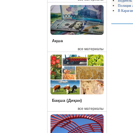
Водитель 
16:52
«Қ
Полиция А
В Караган
16:52
«С
16:48
Ба
16:43
См
Ақша
16:42
Хи
все материалы
16:39
Ел
16:37
Пр
16:29
Ми
16:15
Эк
15:48
Де
Бақша (Диқан)
15:45
Ел
все материалы
15:41
Ка
15:27
Бл