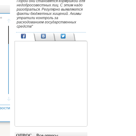
Порой они становятся кормушкой для
недобросовестных лиц. С этим надо
разобраться. Регулярно выявляются
факты бюджетных хищений. Акимы
утратили контроль за
расходованием государственных
средств"
ВОСТИ
ОПРОС
Все опросы