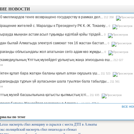
НИЕ НОВОСТИ
0 миллиардов тенге возвращено государству в рамках дел...
212 358
ращение жителей с. Маралды к Президенту РК К.-Ж. Токаеву...
0
ырауда мыңнан астам асыл тұқымды еділбай қойы тірідей...
0
дан былай Алматыда электрлі самокат тек 16 жастан бастап...
0
рағанды облысындағы жол апатынан сегіз адам көз жұмды...
0
хамедиұлының Ұлттық музейдегі ұрлықтың жаңа эпизодына еш...
212 027
іктен құлап бара жатқан баланы қағып алған оқушыға үш...
211 523
рағандыда тұрғын үй ауласынан шала туылған бала табылды...
211 561
ттық музей басшылығына қатысты қылмыстық істі...
211 935
вокат Бурхан Жансейтов задержан в Алматы...
13 307
ВСЕ НО
ъемы производства сахара будут увеличены в семь раз —...
12 338
риалы по теме
рифы на комуслуги изменятся в Казахстане...
12 652
Lexus насмерть сбил женщину и скрылся с места ДТП в Алматы
экс-полицейский насмерть сбил пешехода и сбежал
нистр Аймағамбетов балалардың қауіпсіздігін қамтамасыз...
17 300