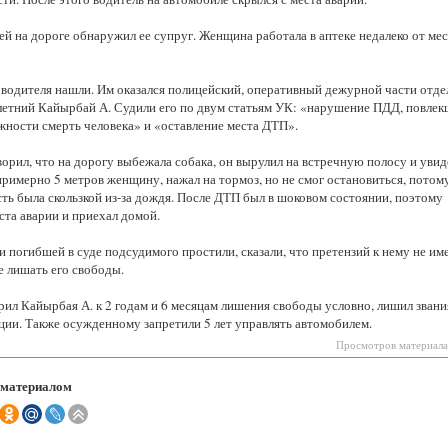
Казахстанская
область
й на дороге обнаружил ее супруг. Женщина работала в аптеке недалеко от мес
водителя нашли. Им оказался полицейский, оперативный дежурной части отде
летний Кайырбай А. Судили его по двум статьям УК: «нарушение ПДД, повлек
жности смерть человека» и «оставление места ДТП».
ворил, что на дорогу выбежала собака, он вырулил на встречную полосу и увид
римерно 5 метров женщину, нажал на тормоз, но не смог остановиться, потом
ть была скользкой из-за дождя. После ДТП был в шоковом состоянии, поэтому
ста аварии и приехал домой.
 погибшей в суде подсудимого простили, сказали, что претензий к нему не им
е лишать его свободы.
рил Кайырбая А. к 2 годам и 6 месяцам лишения свободы условно, лишил звани
ции. Также осужденному запретили 5 лет управлять автомобилем.
Просмотров материала
 материалом