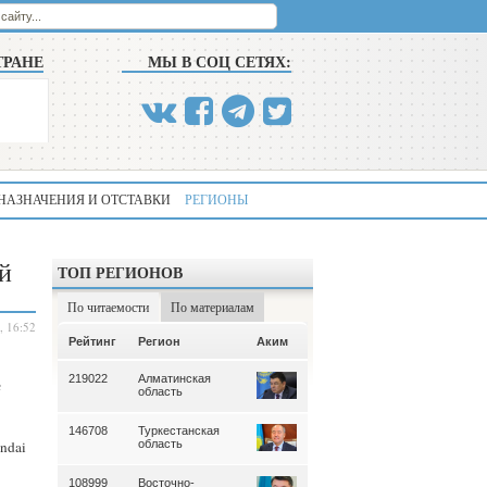
ТРАНЕ
МЫ В СОЦ СЕТЯХ:
НАЗНАЧЕНИЯ И ОТСТАВКИ
РЕГИОНЫ
й
ТОП РЕГИОНОВ
По читаемости
По материалам
, 16:52
Аким
Рейтинг
Регион
Аким
Рейтинг
Регион
219022
Алматинская
339
Алматинская
е
область
область
146708
Туркестанская
195
Туркестанская
ndai
область
область
108999
Восточно-
180
Северо-