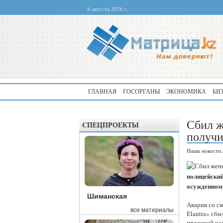
8 августа 2026 г.
ГЛАВНАЯ
ГОСОРГАНЫ
ЭКОНОМИКА
БИ
Сбил ж
CПЕЦПРОЕКТЫ
получи
Наши новости
полицейский
осужденному
Шиманская
Авария со с
все материалы
Elantra» сб
проезжей час