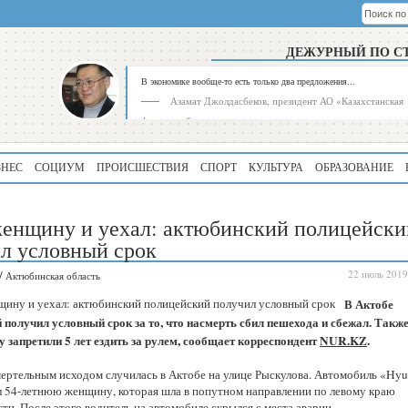
ДЕЖУРНЫЙ ПО С
В экономике вообще-то есть только два предложения...
Азамат Джолдасбеков, президент АО «Казахстанская
фондовая биржа»
ЗНЕС
СОЦИУМ
ПРОИСШЕСТВИЯ
СПОРТ
КУЛЬТУРА
ОБРАЗОВАНИЕ
енщину и уехал: актюбинский полицейски
л условный срок
/
22 июль 2019
Актюбинская область
Рейтинг
Регион
В Актобе
339
Алматинская
 получил условный срок за то, что насмерть сбил пешехода и сбежал. Такж
область
 запретили 5 лет ездить за рулем, сообщает корреспондент
NUR.KZ
.
195
Туркестанская
мертельным исходом случилась в Актобе на улице Рыскулова. Автомобиль «Hyu
область
ил 54-летнюю женщину, которая шла в попутном направлении по левому краю
ти. После этого водитель на автомобиле скрылся с места аварии.
180
Северо-