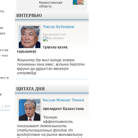
Казахстанская
Казахстанская
область
область
та,
ИНТЕРВЬЮ
ла
Тоқтар Әубәкіров
шее
Просмотров 9 048 -
тұңғыш қазақ
ел на
ғарышкері
у что
Жауынгер бір жыл ішінде әскери
техниканы ғана емес, қолына берілген
қаруын да дұрыстап меңгеріп
үлгермейді
еют и
ЦИТАТА ДНЯ
я
Касым-Жомарт Токаев
: 2 400
президент Казахстана
"Низкую
эффективность
показывает деятельность
стабилизационных фондов. Их
воздействие на рынок минимальное.