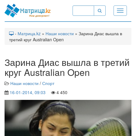
Toggle
navigati
-
Матрица.kz
»
Наши новости
» Зарина Диас вышла в
третий круг Australian Open
Зарина Диас вышла в третий
круг Australian Open
Наши новости
/
Спорт
16-01-2014, 09:03
4 450