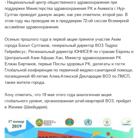
- Национальный центр общественного здравоохранения при
поддержке Министерства здравоохранения РК и Акимата г.Нур-
Султан проводит данную акцию, как уже отметили, второй раз. В
этом году мы проводим ее в преддверии 72-ой сессии Всемирной
ассамблеи здравоохранения.
Осенью прошлого года в первой акции приняли участие Аким
города Бахыт Султанов, генеральный директор ВОЗ Тедрос
Гебрейесус, Региональный директор ЮНИСЕФ по странам Европы и
Центральной Азии Афшан Хан, Министр здравоохранения РК
Елжан Биртанов, первые Послы здоровья РК, делегаты и гости
Глобальной конференции по первичной медико-санитарной помощи,
посвященной 40-летию Алма-Атинской Декларации ВОЗ по ПМСП,
также жители города.
Хочу отметить, что 19 мая этого года аналогичная акция
глобального уровня, организованная штаб-квартирой ВОЗ, пройдет
в Женеве (Швейцария).