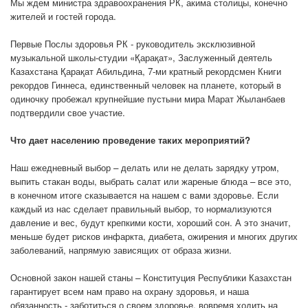
Мы ждем министра здравоохранения РК, акима столицы, конечно
жителей и гостей города.
Первые Послы здоровья РК - руководитель эксклюзивной
музыкальной школы-студии «Қарақат», Заслуженный деятель
Казахстана Қарақат Абильдина, 7-ми кратный рекордсмен Книги
рекордов Гиннеса, единственный человек на планете, который в
одиночку пробежал крупнейшие пустыни мира Марат Жыланбаев
подтвердили свое участие.
Что дает населению проведение таких мероприятий?
Наш ежедневный выбор – делать или не делать зарядку утром,
выпить стакан воды, выбрать салат или жареные блюда – все это,
в конечном итоге сказывается на нашем с вами здоровье. Если
каждый из нас сделает правильный выбор, то нормализуются
давление и вес, будут крепкими кости, хороший сон. А это значит,
меньше будет рисков инфаркта, диабета, ожирения и многих других
заболеваний, напрямую зависящих от образа жизни.
Основной закон нашей станы – Конституция Республики Казахстан
гарантирует всем нам право на охрану здоровья, и наша
обязанность - заботиться о своем здоровье, вовремя ходить на