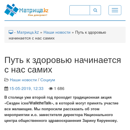
Toggle
navigati
-
Матрица.kz
»
Наши новости
» Путь к здоровью
начинается с нас самих
Путь к здоровью начинается
с нас самих
Наши новости
/
Социум
15-05-2019, 12:33
1 686
В столице уже второй год проходит традиционная акция
«Сөзден іске/WalktheTalk», в которой могут принять участие
все желающие. Мы попросили рассказать об этом
мероприятии и.о. заместителя директора Национального
центра общественного здравоохранения Зарину Керуенову.