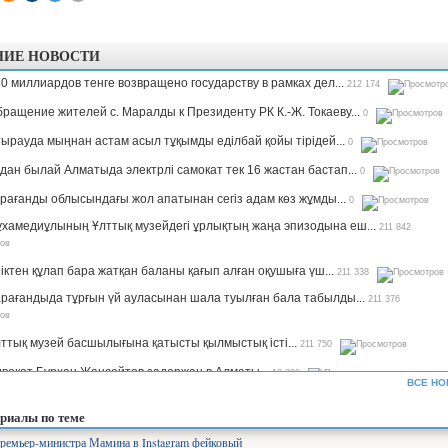
НИЕ НОВОСТИ
0 миллиардов тенге возвращено государству в рамках дел...
212 174
ращение жителей с. Маралды к Президенту РК К.-Ж. Токаеву...
0
ырауда мыңнан астам асыл тұқымды еділбай қойы тірідей...
0
дан былай Алматыда электрлі самокат тек 16 жастан бастап...
0
рағанды облысындағы жол апатынан сегіз адам көз жұмды...
0
хамедиұлының Ұлттық музейдегі ұрлықтың жаңа эпизодына еш...
211 842
іктен құлап бара жатқан баланы қағып алған оқушыға үш...
211 338
рағандыда тұрғын үй ауласынан шала туылған бала табылды...
211 376
ттық музей басшылығына қатысты қылмыстық істі...
211 750
вокат Бурхан Жансейтов задержан в Алматы...
13 299
ВСЕ НО
ъемы производства сахара будут увеличены в семь раз —...
12 331
риалы по теме
рифы на комуслуги изменятся в Казахстане...
12 641
ремьер-министра Мамина в Instagram фейковый