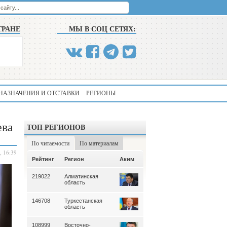
ТРАНЕ
МЫ В СОЦ СЕТЯХ:
НАЗНАЧЕНИЯ И ОТСТАВКИ
РЕГИОНЫ
ева
ТОП РЕГИОНОВ
По читаемости
По материалам
, 16:39
Аким
Рейтинг
Регион
Аким
Рейтинг
Регион
219022
Алматинская
339
Алматинская
область
область
146708
Туркестанская
195
Туркестанская
область
область
108999
Восточно-
180
Северо-