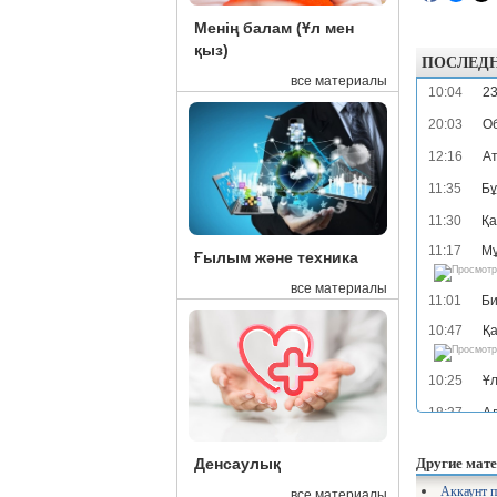
Менің балам (Ұл мен
қыз)
ПОСЛЕД
все материалы
10:04
23
20:03
Об
12:16
Ат
11:35
Бұ
11:30
Қа
11:17
Мұ
Ғылым және техника
все материалы
11:01
Би
10:47
Қа
10:25
Ұл
18:37
Ад
17:38
Об
Другие мате
Денсаулық
17:13
Та
Аккаунт п
все материалы