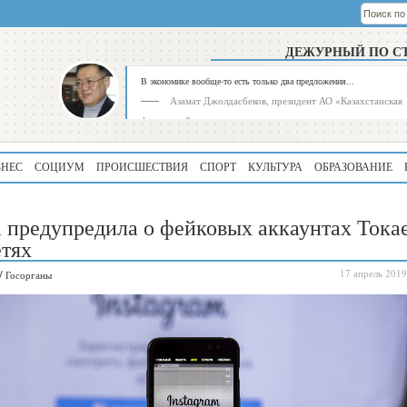
ДЕЖУРНЫЙ ПО С
В экономике вообще-то есть только два предложения...
Азамат Джолдасбеков, президент АО «Казахстанская
фондовая биржа»
ЗНЕС
СОЦИУМ
ПРОИСШЕСТВИЯ
СПОРТ
КУЛЬТУРА
ОБРАЗОВАНИЕ
 предупредила о фейковых аккаунтах Тока
етях
/
17 апрель 2019
Госорганы
Рейтинг
Регион
339
Алматинская
область
195
Туркестанская
область
180
Северо-