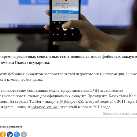
Казахстанская
область
 время в различных социальных сетях появилось много фейковых аккаунт
 именем Главы государства.
тих фейковых аккаунтов распространяется недостоверная информация, а нек
их в коммерческих целях.
и, пользователям социальных медиа, представителям СМИ настоятельно
ся использовать только два официальных аккаунта Президента Казахстана Кас
ева. На сервисе Twitter – аккаунт
@TokayevKZ
, который ведется с 2011 года.
stagram – аккаунт
tokayev_online
, открытый в апреле 2019 года.
Просмотров материала
 материалом