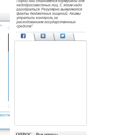
Порой они становятся кормушкой для
недобросовестных лиц. С этим надо
разобраться. Регулярно выявляются
факты бюджетных хищений. Акимы
утратили контроль за
расходованием государственных
средств"
ВОСТИ
ОПРОС
Все опросы