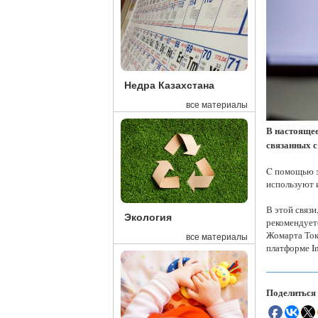
Недра Казахстана
все материалы
В настоящее
связанных с
C помощью э
используют 
В этой связ
Экология
рекомендует
Жомарта Тока
все материалы
платформе In
Поделиться