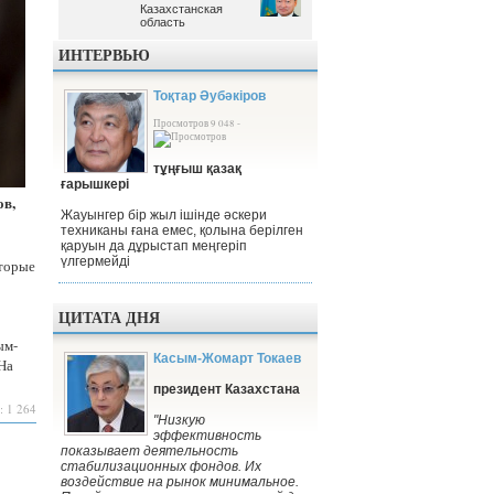
Казахстанская
Казахстанская
область
область
ИНТЕРВЬЮ
Тоқтар Әубәкіров
Просмотров 9 048 -
тұңғыш қазақ
ғарышкері
ов,
Жауынгер бір жыл ішінде әскери
техниканы ғана емес, қолына берілген
қаруын да дұрыстап меңгеріп
үлгермейді
оторые
ЦИТАТА ДНЯ
ым-
Касым-Жомарт Токаев
 На
президент Казахстана
: 1 264
"Низкую
эффективность
показывает деятельность
стабилизационных фондов. Их
воздействие на рынок минимальное.