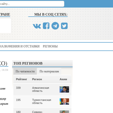
ТРАНЕ
МЫ В СОЦ СЕТЯХ:
НАЗНАЧЕНИЯ И ОТСТАВКИ
РЕГИОНЫ
ЕО)
ТОП РЕГИОНОВ
, 18:04
По читаемости
По материалам
Аким
Рейтинг
Регион
Аким
Рейтинг
Регион
және
339
Алматинская
219022
Алматинская
область
область
ндар
195
Туркестанская
146708
Туркестанская
дарын
область
область
180
Северо-
108999
Восточно-