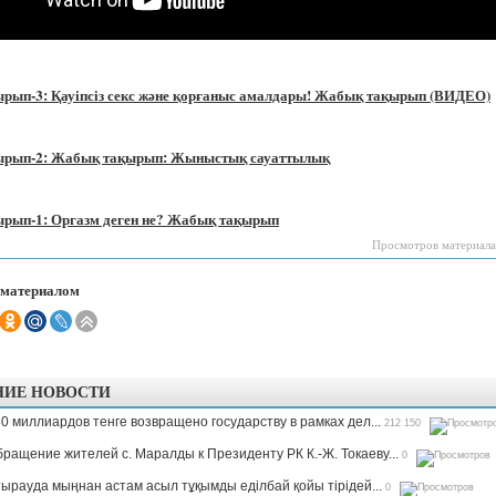
рып-3: Қауіпсіз секс және қорғаныс амалдары! Жабық тақырып (ВИДЕО)
рып-2: Жабық тақырып: Жыныстық сауаттылық
рып-1: Оргазм деген не? Жабық тақырып
Просмотров материала
 материалом
НИЕ НОВОСТИ
0 миллиардов тенге возвращено государству в рамках дел...
212 150
ращение жителей с. Маралды к Президенту РК К.-Ж. Токаеву...
0
ырауда мыңнан астам асыл тұқымды еділбай қойы тірідей...
0