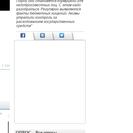
Порой они становятся кормушкой для
недобросовестных лиц. С этим надо
разобраться. Регулярно выявляются
факты бюджетных хищений. Акимы
утратили контроль за
расходованием государственных
средств"
: 5 246
ОПРОС
Все опросы