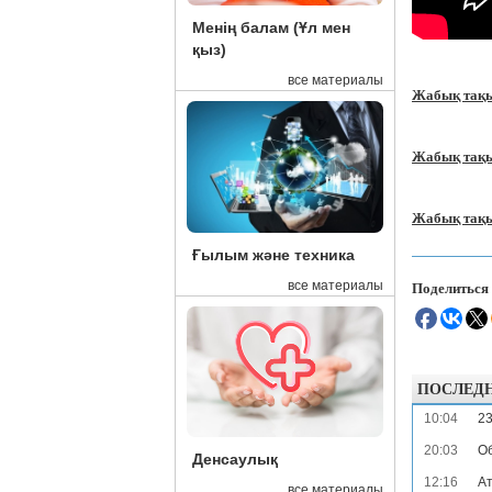
Менің балам (Ұл мен
қыз)
все материалы
Жабық тақы
Жабық тақы
Жабық тақы
Ғылым және техника
Поделиться
все материалы
ПОСЛЕД
10:04
23
20:03
Об
Денсаулық
12:16
Ат
все материалы