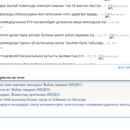
дан былай Алматыда электрлі самокат тек 16 жастан бастап...
0
рағанды облысындағы жол апатынан сегіз адам көз жұмды...
0
хамедиұлының Ұлттық музейдегі ұрлықтың жаңа эпизодына еш...
211 818
іктен құлап бара жатқан баланы қағып алған оқушыға үш...
211 313
рағандыда тұрғын үй ауласынан шала туылған бала табылды...
211 352
ттық музей басшылығына қатысты қылмыстық істі...
211 726
вокат Бурхан Жансейтов задержан в Алматы...
13 298
ВСЕ НО
ъемы производства сахара будут увеличены в семь раз —...
12 330
риалы по теме
рифы на комуслуги изменятся в Казахстане...
12 640
 секс және қорғаныс амалдары! Жабық тақырып (ВИДЕО)
еген не? Жабық тақырып (ВИДЕО)
нистр Аймағамбетов балалардың қауіпсіздігін қамтамасыз...
17 289
қырып: Жыныстық сауаттылық (ВИДЕО)
олайлы мектеп». Ұлттық жоба арқылы 582 мектеп бой көтереді...
17 366
 Абай ауылында баланы зорлау ісі бойынша сот басталды
аудағы нысандарды электр қуатымен қамту үшін қосалқы станцияның құрылысы аяқтал
уперагенты»: серьезный человек Сека уже ждет вас на IVI...
25 551
лабақшаларды лицензиялауды күшейтеміз - министр...
10 744
айылов президенттің үкімет жұмысына қатысты сынына пікір...
7 822