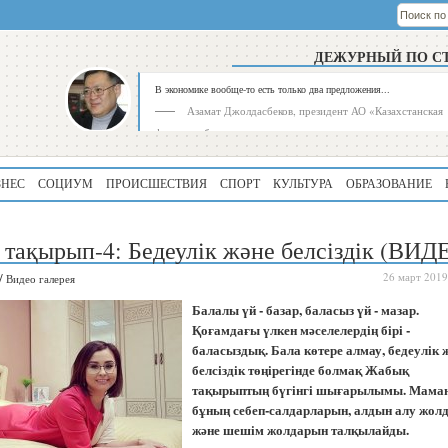
ДЕЖУРНЫЙ ПО С
В экономике вообще-то есть только два предложения...
Азамат Джолдасбеков, президент АО «Казахстанская
фондовая биржа»
ЗНЕС
СОЦИУМ
ПРОИСШЕСТВИЯ
СПОРТ
КУЛЬТУРА
ОБРАЗОВАНИЕ
тақырып-4: Бедеулік және белсіздік (ВИД
/
26 март 2019
Видео галерея
Балалы үй - базар, баласыз үй - мазар.
Рейтинг
Регион
Аким
Рейтинг
Регион
Қоғамдағы үлкен мәселелердің бірі -
баласыздық. Бала көтере алмау, бедеулік 
339
Алматинская
219022
Алматинская
область
область
белсіздік төңірегінде болмақ Жабық
тақырыптың бүгінгі шығарылымы. Мама
195
Туркестанская
146708
Туркестанская
бұның себеп-салдарларын, алдын алу жол
область
область
және шешім жолдарын талқылайды.
180
Северо-
108999
Восточно-