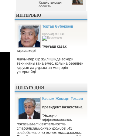
Казахстанская
Казахстанская
область
область
ИНТЕРВЬЮ
Тоқтар Әубәкіров
Просмотров 9 048 -
тұңғыш қазақ
ғарышкері
Жауынгер бір жыл ішінде әскери
техниканы ғана емес, қолына берілген
қаруын да дұрыстап меңгеріп
үлгермейді
ЦИТАТА ДНЯ
Касым-Жомарт Токаев
президент Казахстана
"Низкую
эффективность
показывает деятельность
стабилизационных фондов. Их
воздействие на рынок минимальное.