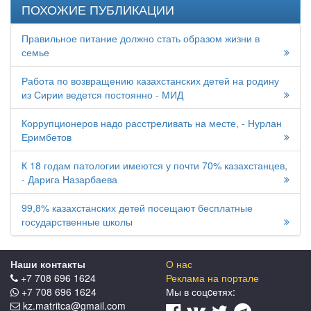
ПОХОЖИЕ ПУБЛИКАЦИИ
Правильное питание должно стать образом жизни в
семье
Работа по возвращению казахстанских детей на родину
из Сирии ведется постоянно - МИД
Коррупционеров надо расстреливать на месте, - Нурлан
Еримбетов
К 18 годам патологии имеются у почти 70% казахстанцев,
- Дарига Назарбаева
99,8% казахстанских детей посещают бесплатные
государственные школы
Наши контакты
О нас
+7 708 696 1624
Реклама на портале
+7 708 696 1624
Мы в соцcетях:
kz.matritca@gmail.com