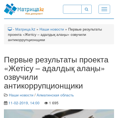
Toggle
navigati
-
Матрица.kz
»
Наши новости
» Первые результаты
проекта «Жетісу – адалдық алаңы» озвучили
антикоррупционщики
Первые результаты проекта
«Жетісу – адалдық алаңы»
озвучили
антикоррупционщики
Наши новости
/
Алматинская область
11-02-2019, 14:00
1 695