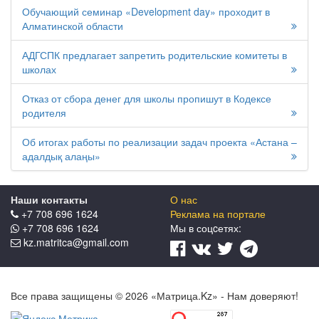
Обучающий семинар «Development day» проходит в
Алматинской области
АДГСПК предлагает запретить родительские комитеты в
школах
Отказ от сбора денег для школы пропишут в Кодексе
родителя
Об итогах работы по реализации задач проекта «Астана –
адалдық алаңы»
Наши контакты
О нас
+7 708 696 1624
Реклама на портале
+7 708 696 1624
Мы в соцcетях:
kz.matritca@gmail.com
Все права защищены © 2026 «Матрица.Kz» - Нам доверяют!