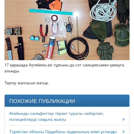
17 қарашада Ақтөбенің екі тұрғыны да сот санкциясымен қамауға
алынды.
Тергеу жалғасып жатыр.
ПОХОЖИЕ ПУБЛИКАЦИИ
Ағайынды салафиттер теракт туралы хабарлап,
полицейлерді соққыға жықты
Түркістан облысы Ордабасы ауданының әкімі ұсталды