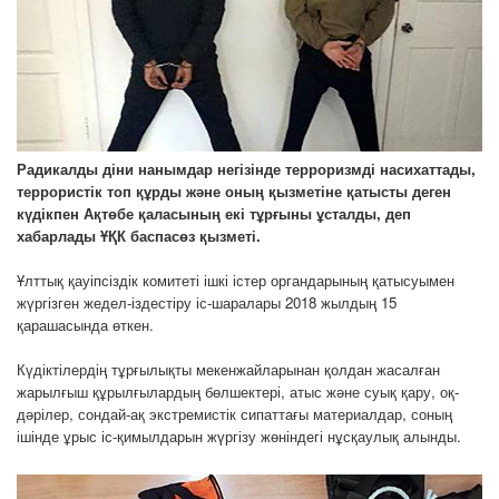
Радикалды діни нанымдар негізінде терроризмді насихаттады,
террористік топ құрды және оның қызметіне қатысты деген
күдікпен Ақтөбе қаласының екі тұрғыны ұсталды, деп
хабарлады ҰҚК баспасөз қызметі.
Ұлттық қауіпсіздік комитеті ішкі істер органдарының қатысуымен
жүргізген жедел-іздестіру іс-шаралары 2018 жылдың 15
қарашасында өткен.
Күдіктілердің тұрғылықты мекенжайларынан қолдан жасалған
жарылғыш құрылғылардың бөлшектері, атыс және суық қару, оқ-
дәрілер, сондай-ақ экстремистік сипаттағы материалдар, соның
ішінде ұрыс іс-қимылдарын жүргізу жөніндегі нұсқаулық алынды.