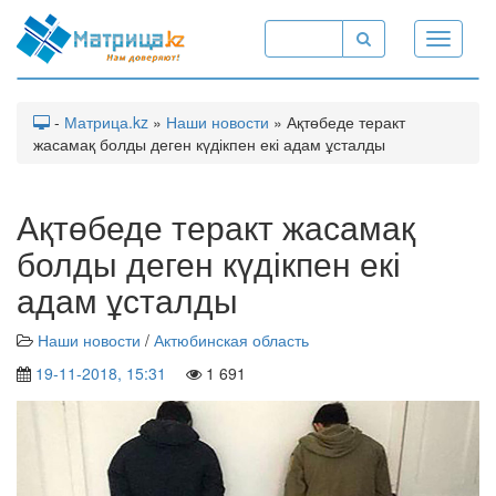
Toggle
navigati
-
Матрица.kz
»
Наши новости
» Ақтөбеде теракт
жасамақ болды деген күдікпен екі адам ұсталды
Ақтөбеде теракт жасамақ
болды деген күдікпен екі
адам ұсталды
Наши новости
/
Актюбинская область
19-11-2018, 15:31
1 691