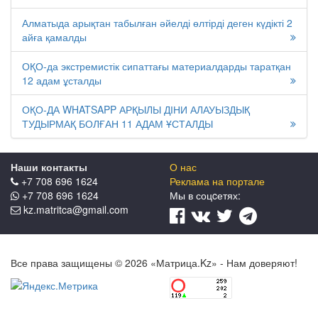
Алматыда арықтан табылған әйелді өлтірді деген күдікті 2
айға қамалды
ОҚО-да экстремистік сипаттағы материалдарды таратқан
12 адам ұсталды
ОҚО-ДА WHATSAPP АРҚЫЛЫ ДІНИ АЛАУЫЗДЫҚ
ТУДЫРМАҚ БОЛҒАН 11 АДАМ ҰСТАЛДЫ
Наши контакты
О нас
+7 708 696 1624
Реклама на портале
+7 708 696 1624
Мы в соцcетях:
kz.matritca@gmail.com
Все права защищены © 2026 «Матрица.Kz» - Нам доверяют!