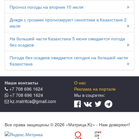
Прогноз погоды на вторник 10 июля
Дожди с грозами прогнозируют синоптики в Казахстане 2
июля
На большей части Казахстана 5 июня ожидается погода
без осадков
Погода без осадков ожидается сегодня на большей части
Казахстана
Наши контакты
О нас
+7 708 696 1624
Реклама на портале
+7 708 696 1624
Мы в соцcетях:
kz.matritca@gmail.com
Все права защищены © 2026 «Матрица.Kz» - Нам доверяют!