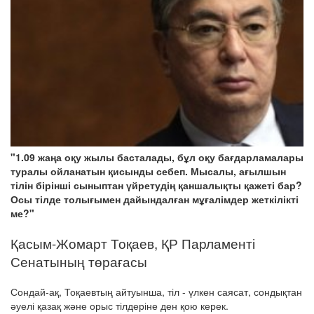
"1.09 жаңа оқу жылы басталады, бұл оқу бағдарламалары
туралы ойланатын қисынды себеп. Мысалы, ағылшын
тілін бірінші сыныптан үйретудің қаншалықты қажеті бар?
Осы тілде толығымен дайындалған мұғалімдер жеткілікті
ме?"
Қасым-Жомарт Тоқаев, ҚР Парламенті
Сенатының төрағасы
Сондай-ақ, Тоқаевтың айтуынша, тіл - үлкен саясат, сондықтан
әуелі қазақ және орыс тілдеріне ден қою керек.