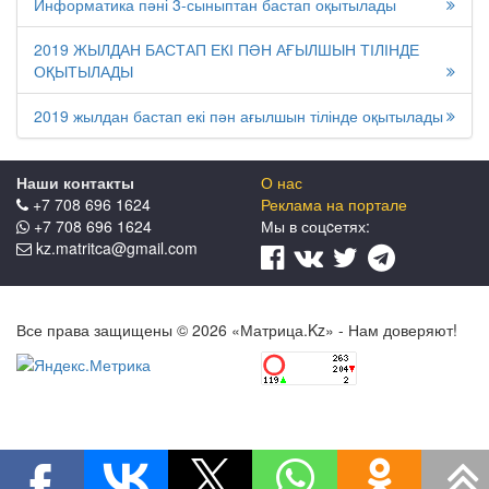
Информатика пәні 3-сыныптан бастап оқытылады
2019 ЖЫЛДАН БАСТАП ЕКІ ПӘН АҒЫЛШЫН ТІЛІНДЕ
ОҚЫТЫЛАДЫ
2019 жылдан бастап екі пән ағылшын тілінде оқытылады
Наши контакты
О нас
+7 708 696 1624
Реклама на портале
+7 708 696 1624
Мы в соцcетях:
kz.matritca@gmail.com
Все права защищены © 2026 «Матрица.Kz» - Нам доверяют!