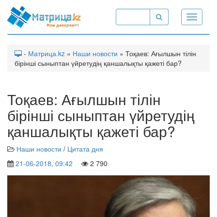
Toggle
navigati
-
Матрица.kz
»
Наши новости
» Тоқаев: Ағылшын тілін
бірінші сыныптан үйретудің қаншалықты қажеті бар?
Тоқаев: Ағылшын тілін
бірінші сыныптан үйретудің
қаншалықты қажеті бар?
Наши новости
/
Цитата дня
21-06-2018, 09:42
2 790