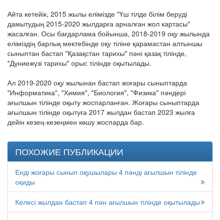
Айта кетейік, 2015 жылы елімізде "Үш тілде білім беруді
дамытудың 2015-2020 жылдарға арналған жол картасы"
жасалған. Осы бағдарлама бойынша, 2018-2019 оқу жылында
еліміздің барлық мектебінде оқу тіліне қарамастан алтыншы
сыныптан бастап "Қазақстан тарихы" пәні қазақ тілінде,
"Дүниежүзі тарихы" орыс тілінде оқытылады.
Ал 2019-2020 оқу жылынан бастап жоғары сыныптарда
"Информатика", "Химия", "Биология", "Физика" пәндері
ағылшын тілінде оқыту жоспарланған. Жоғары сыныптарда
ағылшын тілінде оқытуға 2017 жылдан бастап 2023 жылға
дейін кезең-кезеңмен көшу жоспарда бар.
ПОХОЖИЕ ПУБЛИКАЦИИ
Енді жоғары сынып оқушылары 4 пәнді ағылшын тілінде
оқиды
Келесі жылдан бастап 4 пән ағылшын тілінде оқытылады