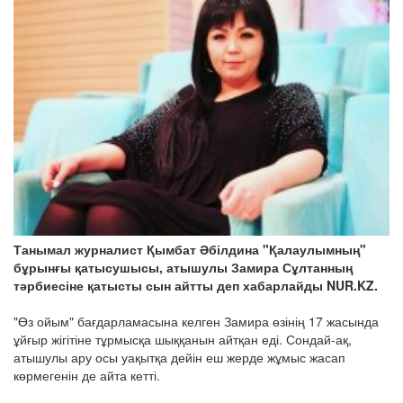
Танымал журналист Қымбат Әбілдина "Қалаулымның"
бұрынғы қатысушысы, атышулы Замира Сұлтанның
тәрбиесіне қатысты сын айтты деп хабарлайды NUR.KZ.
"Өз ойым" бағдарламасына келген Замира өзінің 17 жасында
ұйғыр жігітіне тұрмысқа шыққанын айтқан еді. Сондай-ақ,
атышулы ару осы уақытқа дейін еш жерде жұмыс жасап
көрмегенін де айта кетті.