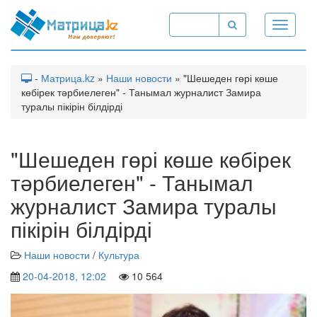
Toggle
navigati
-
Матрица.kz
»
Наши новости
» "Шешеден гөрі көше
көбірек тәрбиелеген" - Танымал журналист Замира
туралы пікірін білдірді
"Шешеден гөрі көше көбірек
тәрбиелеген" - Танымал
журналист Замира туралы
пікірін білдірді
Наши новости
/
Культура
20-04-2018, 12:02
10 564