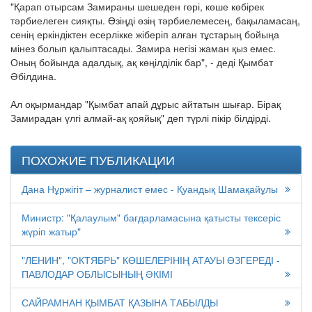
"Қарап отырсам Замираны шешеден гөрі, көше көбірек
тәрбиелеген сияқты. Өзіңді өзің тәрбиелемесең, бақыламасаң,
сенің еркіндіктен есерлікке жіберіп алған тұстарың бойыңа
мінез болып қалыптасады. Замира негізі жаман қыз емес.
Оның бойында адалдық, ақ көңілділік бар", - деді Қымбат
Әбілдина.
Ал оқырмандар "Қымбат апай дұрыс айтатын шығар. Бірақ
Замирадан үлгі алмай-ақ қояйық" деп түрлі пікір білдірді.
ПОХОЖИЕ ПУБЛИКАЦИИ
Дана Нұржігіт – журналист емес - Қуандық Шамақайұлы
Министр: "Қалаулым" бағдарламасына қатысты тексеріс
жүріп жатыр"
"ЛЕНИН", "ОКТЯБРЬ" КӨШЕЛЕРІНІҢ АТАУЫ ӨЗГЕРЕДІ -
ПАВЛОДАР ОБЛЫСЫНЫҢ ӘКІМІ
САЙРАМНАН ҚЫМБАТ ҚАЗЫНА ТАБЫЛДЫ