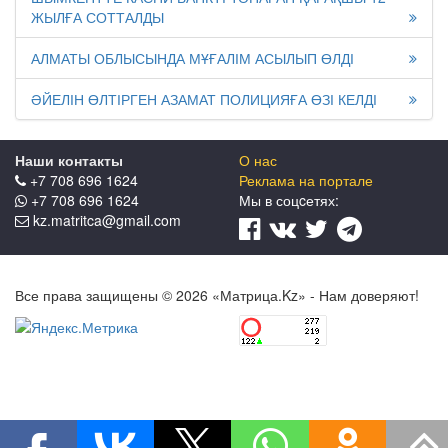
ЖЫЛҒА СОТТАЛДЫ
АЛМАТЫ ОБЛЫСЫНДА МҰҒАЛІМ АСЫЛЫП ӨЛДІ
ӘЙЕЛІН ӨЛТІРГЕН АЗАМАТ ПОЛИЦИЯҒА ӨЗІ КЕЛДІ
Наши контакты
О нас
+7 708 696 1624
Реклама на портале
+7 708 696 1624
Мы в соцcетях:
kz.matritca@gmail.com
Все права защищены © 2026 «Матрица.Kz» - Нам доверяют!