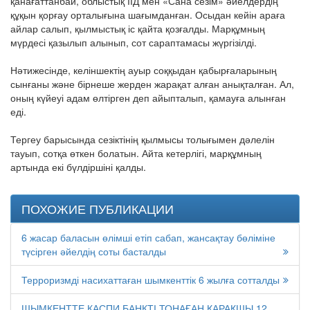
қанағаттанбай, облыстық ІІД мен «Сана сезім» әйелдердің
құқын қорғау орталығына шағымданған. Осыдан кейін араға
айлар салып, қылмыстық іс қайта қозғалды. Марқұмның
мүрдесі қазылып алынып, сот сараптамасы жүргізілді.
Нәтижесінде, келіншектің ауыр соққыдан қабырғаларының
сынғаны және бірнеше жерден жарақат алған анықталған. Ал,
оның күйеуі адам өлтірген деп айыпталып, қамауға алынған
еді.
Тергеу барысында сезіктінің қылмысы толығымен дәлелін
тауып, сотқа өткен болатын. Айта кетерлігі, марқұмның
артында екі бүлдіршіні қалды.
ПОХОЖИЕ ПУБЛИКАЦИИ
6 жасар баласын өлімші етіп сабап, жансақтау бөліміне
түсірген әйелдің соты басталды
Терроризмді насихаттаған шымкенттік 6 жылға сотталды
ШЫМКЕНТТЕ КАСПИ БАНКТІ ТОНАҒАН ҚАРАҚШЫ 12