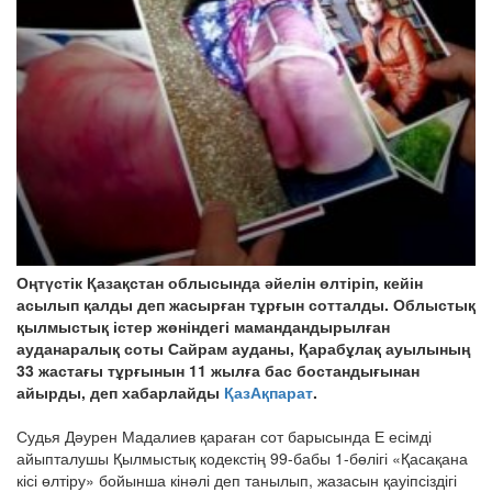
Оңтүстік Қазақстан облысында әйелін өлтіріп, кейін
асылып қалды деп жасырған тұрғын сотталды. Облыстық
қылмыстық істер жөніндегі мамандандырылған
ауданаралық соты Сайрам ауданы, Қарабұлақ ауылының
33 жастағы тұрғынын 11 жылға бас бостандығынан
айырды, деп хабарлайды
ҚазАқпарат
.
Судья Дәурен Мадалиев қараған сот барысында Е есімді
айыпталушы Қылмыстық кодекстің 99-бабы 1-бөлігі «Қасақана
кісі өлтіру» бойынша кінәлі деп танылып, жазасын қауіпсіздігі