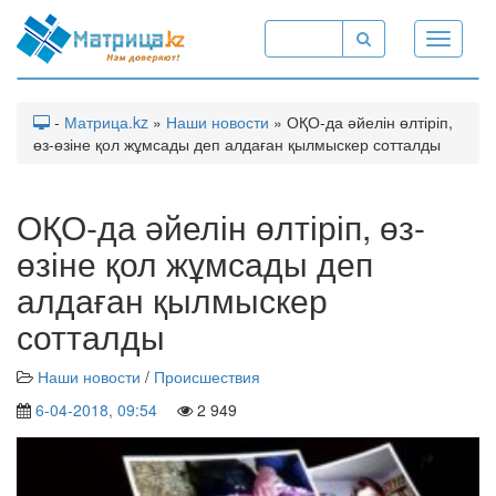
Toggle
navigati
-
Матрица.kz
»
Наши новости
» ОҚО-да әйелін өлтіріп,
өз-өзіне қол жұмсады деп алдаған қылмыскер сотталды
ОҚО-да әйелін өлтіріп, өз-
өзіне қол жұмсады деп
алдаған қылмыскер
сотталды
Наши новости
/
Происшествия
6-04-2018, 09:54
2 949