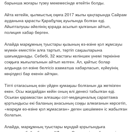
барынша жоғары түзеу мекемесінде өтейтін болды.
Айта кетейік, қылмыстық оқиға 2017 жылы қаңтарында Сайрам
ауданына қарасты Қарабұлақ ауылында болған еді.
Айыпталушы әйелінің қорада асылып қалғанын айтып,
полиция хабар берген.
Алайда марқұмның туыстары қызының өз-өзіне қол жұмсауы
мүмкін еместігін алға тартып, тәртіп сақшыларына
шағымданады. Себебі, 32 жастағы келіншек үнемі төркініне
соққыға жығылатынын айтып келген. Ал, қайтыс болар
алдында ол өзіне белгісіз азаматша хабарласып, күйеуінің
көңілдесі бар екенін айтқан.
Тіпті отағасының өзін үйден қумақшы болғанын да жеткізген
екен. Осы жағдайдан кейін оның өлі денесі табылған еді.
Осыған қарамастан алғашқы сот-медициналық сараптама
қортындысы екі баланың анасының соққы алмағанын көрсетіп,
«марқұм өз-өзіне қол жұмасаған» деген шешіммен іс жабылған
болатын.
Алайда, марқұмның туыстары мұндай қорытындыға