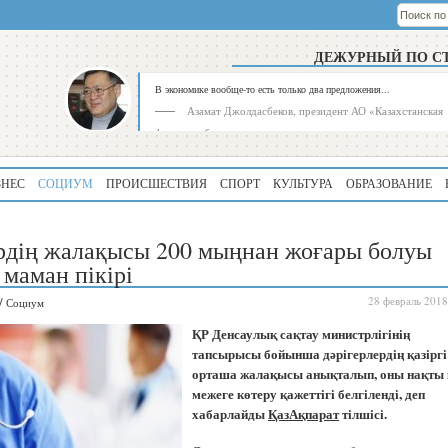
ДЕЖУРНЫЙ ПО С
В экономике вообще-то есть только два предложения...
Азамат Джолдасбеков, президент АО «Казахстанская
фондовая биржа»
ЗНЕС
СОЦИУМ
ПРОИСШЕСТВИЯ
СПОРТ
КУЛЬТУРА
ОБРАЗОВАНИЕ
рдің жалақысы 200 мыңнан жоғары болуы
 маман пікірі
/
28 февраль 2018
Социум
Рейтинг
Регион
ҚР Денсаулық сақтау министрлігінің
339
Алматинская
тапсырысы бойынша дәрігерлердің қазіргі
область
орташа жалақысы анықталып, оны нақты 
межеге көтеру қажеттігі белгіленді, деп
195
Туркестанская
область
хабарлайды
ҚазАқпарат
тілшісі.
180
Северо-