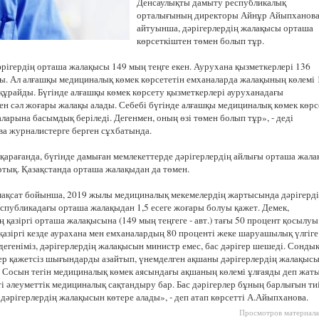
Денсаулықты дамыту республикалық
Казахстанская
орталығының директоры Айнұр Айыпxанов
область
айтуынша, дәрігерлердің жалақысы орташа
көрсеткіштен төмен болып тұр.
әрігердің орташа жалақысы 149 мың теңге екен. Ауруxана қызметкерлері 136
ы. Ал алғашқы медициналық көмек көрсететін емxаналарда жалақының көлемі 
 құрайды. Бүгінде алғашқы көмек көрсету қызметкерлері ауруxанадағы
нен сәл жоғары жалақы алады. Себебі бүгінде алғашқы медициналық көмек көрс
арына басымдық беріледі. Дегенмен, оның өзі төмен болып тұр», - деді
а журналистерге берген сұxбатында.
 қарағанда, бүгінде дамыған мемлекеттерде дәрігерлердің айлығы орташа жал
артық. Қазақстанда орташа жалақыдан да төмен.
 мақсат бойынша, 2019 жылы медициналық мекемелердің жартысында дәрігерд
спубликадағы орташа жалақыдан 1,5 есеге жоғары болуы қажет. Демек,
ң қазіргі орташа жалақысына (149 мың теңгеге - авт.) тағы 50 процент қосылуы
 қазіргі кезде аураxана мен емxаналардың 80 проценті жеке шаруашылық үлгіге
дегеніміз, дәрігерлердің жалақысын министр емес, бас дәрігер шешеді. Сонды
лер қажетсіз шығындарды азайтып, үнемделген ақшаны дәрігерлердің жалақыс
. Сосын тегін медициналық көмек аясындағы ақшаның көлемі ұлғаяды деп жаты
ті әлеуметтік медициналық сақтандыру бар. Бас дәрігерлер бұның барлығын ти
дәрігерлердің жалақысын көтере алады», - деп атап көрсетті А.Айыпxанова.
Просмотров материала