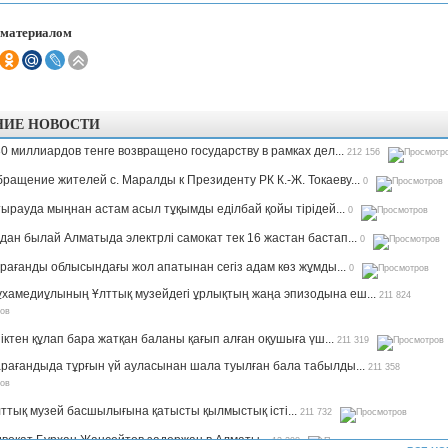
 материалом
НИЕ НОВОСТИ
0 миллиардов тенге возвращено государству в рамках дел...
212 156
ращение жителей с. Маралды к Президенту РК К.-Ж. Токаеву...
0
ырауда мыңнан астам асыл тұқымды еділбай қойы тірідей...
0
дан былай Алматыда электрлі самокат тек 16 жастан бастап...
0
рағанды облысындағы жол апатынан сегіз адам көз жұмды...
0
хамедиұлының Ұлттық музейдегі ұрлықтың жаңа эпизодына еш...
211 824
іктен құлап бара жатқан баланы қағып алған оқушыға үш...
211 319
рағандыда тұрғын үй ауласынан шала туылған бала табылды...
211 358
ттық музей басшылығына қатысты қылмыстық істі...
211 732
вокат Бурхан Жансейтов задержан в Алматы...
13 298