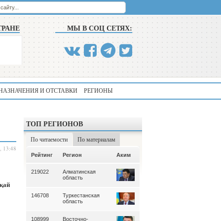
ТРАНЕ
МЫ В СОЦ СЕТЯХ:
НАЗНАЧЕНИЯ И ОТСТАВКИ
РЕГИОНЫ
ТОП РЕГИОНОВ
По читаемости
По материалам
, 13:48
Аким
Рейтинг
Регион
Аким
Рейтинг
Регион
219022
Алматинская
339
Алматинская
область
область
қай
146708
Туркестанская
195
Туркестанская
область
область
108999
Восточно-
180
Северо-