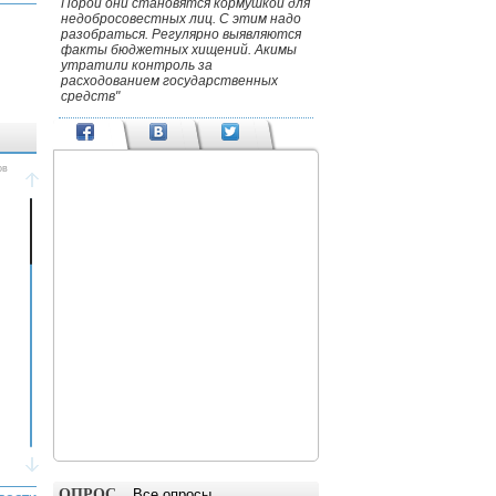
Порой они становятся кормушкой для
недобросовестных лиц. С этим надо
разобраться. Регулярно выявляются
факты бюджетных хищений. Акимы
утратили контроль за
расходованием государственных
средств"
ОПРОС
Все опросы