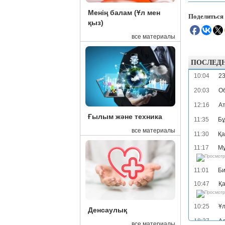
Менің балам (Ұл мен
Поделиться
қыз)
все материалы
ПОСЛЕД
10:04
23
20:03
Об
12:16
Ат
Ғылым және техника
11:35
Бұ
все материалы
11:30
Қа
11:17
Мұ
11:01
Би
10:47
Қа
10:25
Ұл
Денсаулық
18:37
Ад
все материалы