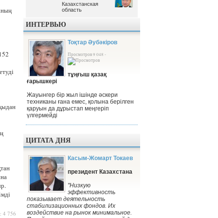
Казахстанская
Казахстанская
аның
область
область
ИНТЕРВЬЮ
Тоқтар Әубәкіров
152
Просмотров 9 048 -
етуді
тұңғыш қазақ
ғарышкері
Жауынгер бір жыл ішінде әскери
техниканы ғана емес, қолына берілген
ақыдан
қаруын да дұрыстап меңгеріп
үлгермейді
ің
ЦИТАТА ДНЯ
Касым-Жомарт Токаев
қтан
президент Казахстана
ына
р.
"Низкую
эффективность
імді
показывает деятельность
стабилизационных фондов. Их
воздействие на рынок минимальное.
: 4 756