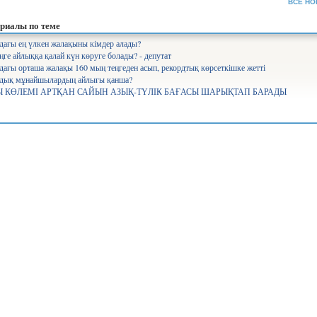
ВСЕ НО
ъемы производства сахара будут увеличены в семь раз —...
12 330
риалы по теме
рифы на комуслуги изменятся в Казахстане...
12 640
дағы ең үлкен жалақыны кімдер алады?
ңге айлыққа қалай күн көруге болады? - депутат
нистр Аймағамбетов балалардың қауіпсіздігін қамтамасыз...
17 290
дағы орташа жалақы 160 мың теңгеден асып, рекордтық көрсеткішке жетті
олайлы мектеп». Ұлттық жоба арқылы 582 мектеп бой көтереді...
17 366
ндық мұнайшылардың айлығы қанша?
 КӨЛЕМІ АРТҚАН САЙЫН АЗЫҚ-ТҮЛІК БАҒАСЫ ШАРЫҚТАП БАРАДЫ
уперагенты»: серьезный человек Сека уже ждет вас на IVI...
25 551
лабақшаларды лицензиялауды күшейтеміз - министр...
10 744
айылов президенттің үкімет жұмысына қатысты сынына пікір...
7 822
щение средств через платформу АrtSport расследует антикор...
7 518
іміздің басым бөлігінде аптап ыстық болады – ауа райы...
6 394
о президентскую критику...
9 240
нистерство не запрещало показ мультфильма «Базз Лайтер» -...
17 627
ология министрлігі киіктердің мекендеу ортасын зерттеуге...
6 358
нсаулық сақтау министрлігі аборт жасатуға тыйым салу...
7 757