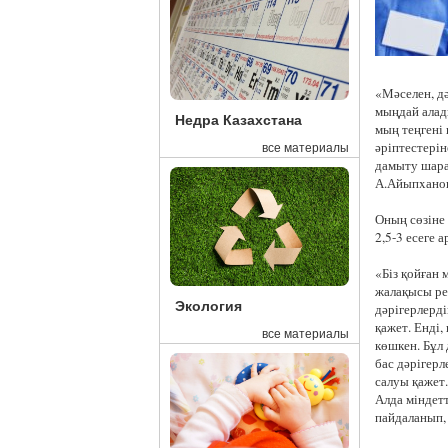
«Мәселен, д
мыңдай алад
Недра Казахстана
мың теңгені
әріптестері
все материалы
дамыту шарал
А.Айыпxанов
Оның сөзіне
2,5-3 есеге 
«Біз қойған
жалақысы ре
Экология
дәрігерлерді
қажет. Енді,
все материалы
көшкен. Бұл 
бас дәрігер
салуы қажет
Алда міндет
пайдаланып, 