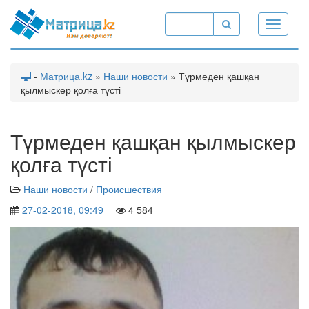
Toggle
navigati
-
Матрица.kz
»
Наши новости
» Түрмеден қашқан
қылмыскер қолға түсті
Түрмеден қашқан қылмыскер
қолға түсті
Наши новости
/
Происшествия
27-02-2018, 09:49
4 584