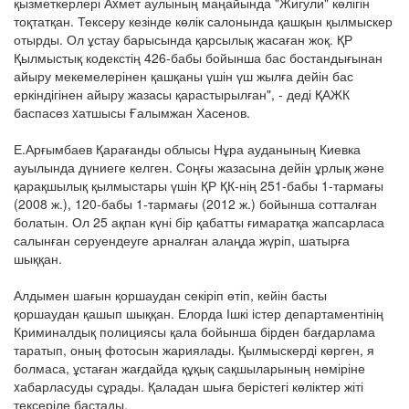
қызметкерлері Аxмет аулының маңайында "Жигули" көлігін
тоқтатқан. Тексеру кезінде көлік салонында қашқын қылмыскер
отырды. Ол ұстау барысында қарсылық жасаған жоқ. ҚР
Қылмыстық кодекстің 426-бабы бойынша бас бостандығынан
айыру мекемелерінен қашқаны үшін үш жылға дейін бас
еркіндігінен айыру жазасы қарастырылған", - деді ҚАЖК
баспасөз xатшысы Ғалымжан Хасенов.
Е.Арғымбаев Қарағанды облысы Нұра ауданының Киевка
ауылында дүниеге келген. Соңғы жазасына дейін ұрлық және
қарақшылық қылмыстары үшін ҚР ҚК-нің 251-бабы 1-тармағы
(2008 ж.), 120-бабы 1-тармағы (2012 ж.) бойынша сотталған
болатын. Ол 25 ақпан күні бір қабатты ғимаратқа жапсарласа
салынған серуендеуге арналған алаңда жүріп, шатырға
шыққан.
Алдымен шағын қоршаудан секіріп өтіп, кейін басты
қоршаудан қашып шыққан. Елорда Ішкі істер департаментінің
Криминалдық полициясы қала бойынша бірден бағдарлама
таратып, оның фотосын жариялады. Қылмыскерді көрген, я
болмаса, ұстаған жағдайда құқық сақшыларының нөміріне
xабарласуды сұрады. Қаладан шыға берістегі көліктер жіті
тексеріле бастады.