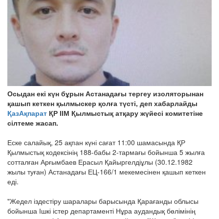
Осыдан екі күн бұрын Астанадағы тергеу изоляторынан
қашып кеткен қылмыскер қолға түсті, деп хабарлайды
ҚазАқпарат
ҚР ІІМ Қылмыстық атқару жүйесі комитетіне
сілтеме жасап.
Еске салайық, 25 ақпан күні сағат 11:00 шамасында ҚР
Қылмыстық кодексінің 188-бабы 2-тармағы бойынша 5 жылға
сотталған Арғымбаев Ерасыл Қайыргелдіұлы (30.12.1982
жылы туған) Астанадағы ЕЦ-166/1 мекемесінен қашып кеткен
еді.
"Жедел іздестіру шаралары барысында Қарағанды облысы
бойынша Ішкі істер департаменті Нұра аудандық бөлімінің