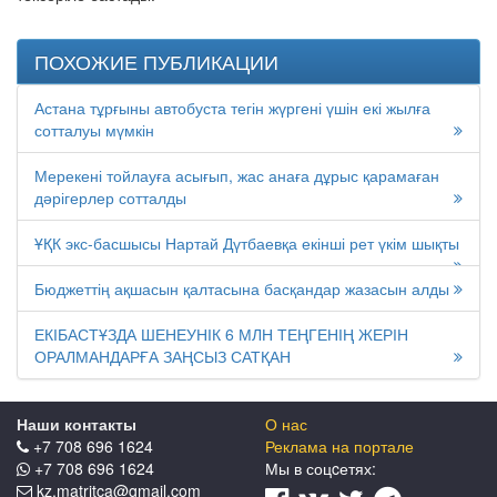
ПОХОЖИЕ ПУБЛИКАЦИИ
Астана тұрғыны автобуста тегін жүргені үшін екі жылға
сотталуы мүмкін
Мерекені тойлауға асығып, жас анаға дұрыс қарамаған
дәрігерлер сотталды
ҰҚК экс-басшысы Нартай Дүтбаевқа екінші рет үкім шықты
Бюджеттің ақшасын қалтасына басқандар жазасын алды
ЕКІБАСТҰЗДА ШЕНЕУНІК 6 МЛН ТЕҢГЕНІҢ ЖЕРІН
ОРАЛМАНДАРҒА ЗАҢСЫЗ САТҚАН
Наши контакты
О нас
+7 708 696 1624
Реклама на портале
+7 708 696 1624
Мы в соцcетях:
kz.matritca@gmail.com