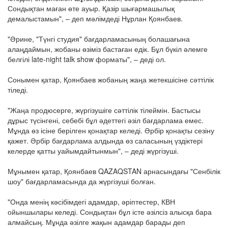
Сондықтан маған өте ауыр. Қазір шығармашылық
демалыстамын", – деп мәлімдеді Нұрлан Қоянбаев.
"Әрине, "Түнгі студия" бағдарламасының болашағына
алаңдаймын, жобаны өзіміз бастаған едік. Бұл бүкіл әлемге
белгілі late-night talk show форматы", – деді ол.
Сонымен қатар, Қоянбаев жобаның жаңа жетекшісіне сәттілік
тіледі.
"Жаңа продюсерге, жүргізушіге сәттілік тілеймін. Бастысы
дұрыс түсінгені, себебі бұл әдеттегі әзіл бағдарлама емес.
Мұнда өз ісіне берілген қонақтар келеді. Әрбір қонақты сезіну
қажет. Әрбір бағдарлама алдында өз саласының үздіктері
келерде қатты уайымдайтынмын", – деді жүргізуші.
Мұнымен қатар, Қоянбаев QAZAQSTAN арнасындағы "Сенбілік
шоу" бағдарламасында да жүргізуші болған.
"Онда менің кәсібімдегі адамдар, әріптестер, КВН
ойыншылары келеді. Сондықтан бұл істе әзілсіз алысқа бара
алмайсың. Мұнда әзілге жақын адамдар барады деп