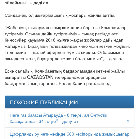
ойлаймын", – деді ол.
Сондай-ақ, ол шығармашылық жоспары жайлы айтты.
"Жоба көп, шығармашылық компания бар. (...) Комедиялар
түсіреміз. Осыған дейін түсіргеніміз – сынақ ретінде өтті.
Киносүйер қауымға 2018 жылға жақсы жобалар дайындап
жатырмыз. Бірақ мен телевизиядан кино үшін кеткен жоқпын.
Телевизия – тікелей эфирдегі жұмыс сияқты. Отбасыммен
ақылдаса келе, 5 қаңтарда кеткен болатынмын", – деді ол.
Еске салайық, Қоянбаевтың бағдарламадан кеткені жайлы
ақпаратты QAZAQSTAN телерадиокорпорациясы
басқармасының төрағасы Ерлан Қарин растаған еді.
ПОХОЖИЕ ПУБЛИКАЦИИ
Неге газ бағасы Атырауда - 8 теңге, ал Оңтүстік
Қазақстанда - 34 теңге? - депутат
Цифрландыру нәтижесінде 600 кәсіпорында жұмысшылар