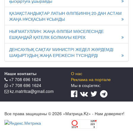
қысқартуға ұшырайды
ҚАЗАҚСТАНДЫҚТАР ЛАТЫН ӘЛІПБИІНІҢ 20-ДАН АСТАМ
ЖАҢА НҰСҚАСЫН ҰСЫНДЫ
НЫҒМАТУЛЛИН: ЖАҢА ӘЛІПБИ МӘСЕЛЕСІНДЕ
ЕШҚАНДАЙ ҚАТЕЛІК БОЛМАУЫ КЕРЕК
ДЕНСАУЛЫҚ САҚТАУ МИНИСТРІ ЖЕДЕЛ ЖӘРДЕМДІ
ШАҚЫРТУДЫҢ ЖАҢА ЕРЕЖЕСІН ТҮСІНДІРДІ
Наши контакты
О нас
+7 708 696 1624
Реклама на портале
+7 708 696 1624
Мы в соцcетях:
kz.matritca@gmail.com
Все права защищены © 2026 «Матрица.Kz» - Нам доверяют!