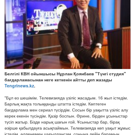
Белгілі КВН ойыншысы Нұрлан Қоянбаев "Түнгі студия"
бағдарламасынан неге кеткенін айтты деп жазады
Tengrinews.kz
.
"Бұл өз шешімім. Телевизияда үзіліс жасадым. 16 жыл істедім.
Барлық жақта толыққанды штатта істедім. Көптеген
бағдарлама мен сериал түсірдім. Сосын бір уақытта үзіліс алу
керек екенін түсіндім. Қазір боспын. Әрине, бірден ұсыныстар
түсіп жатыр. Бізде нарық шағын ғой. Ұсыныстар бар, бірақ
әзірше қабылдауға асықпаймын. Телевизияда көп уақыт жұмыс
істедім, әлденемен шұғылдансам, соңына дейін барамын.