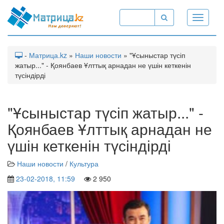
Toggle
navigati
-
Матрица.kz
»
Наши новости
» "Ұсыныстар түсіп
жатыр..." - Қоянбаев Ұлттық арнадан не үшін кеткенін
түсіндірді
"Ұсыныстар түсіп жатыр..." -
Қоянбаев Ұлттық арнадан не
үшін кеткенін түсіндірді
Наши новости
/
Культура
23-02-2018, 11:59
2 950