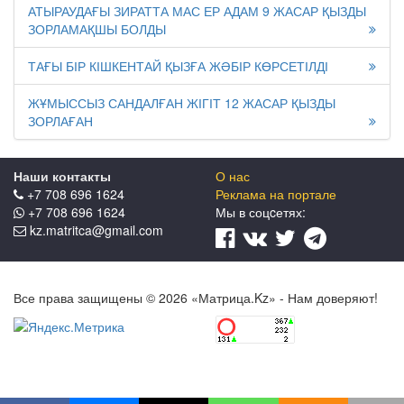
АТЫРАУДАҒЫ ЗИРАТТА МАС ЕР АДАМ 9 ЖАСАР ҚЫЗДЫ
ЗОРЛАМАҚШЫ БОЛДЫ
ТАҒЫ БІР КІШКЕНТАЙ ҚЫЗҒА ЖӘБІР КӨРСЕТІЛДІ
ЖҰМЫССЫЗ САНДАЛҒАН ЖІГІТ 12 ЖАСАР ҚЫЗДЫ
ЗОРЛАҒАН
Наши контакты
О нас
+7 708 696 1624
Реклама на портале
+7 708 696 1624
Мы в соцcетях:
kz.matritca@gmail.com
Все права защищены © 2026 «Матрица.Kz» - Нам доверяют!