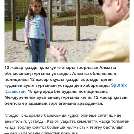
12 жасар қызды қонақүйге апарып зорлаған Алматы
облысының тұрғыны ұсталды. Алматы облысының
полициясы 12 жасар оқушы қызды зорлады деген
күдікпен ауыл тұрғынын ұстады деп хабарлайды
Sputnik
Қазақстан
. 18 қаңтарда Іле ауданы полициясына
Междуреченск ауылының тұрғыны келіп, 12 жасар қызын
белгісіз ер адамның зорлағанына арызданған.
"Жедел іс-шаралар барысында күдікті бірнеше сағат ішінде
анықталып, ұсталды. Қазіргі уақытта кәмелеттік жасқа толмаған
қызды зорлау фактісі бойынша қылмыстық тергеу басталды",
— деп хабарлады облыстық полиция.