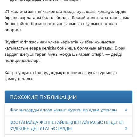
21 жастағы жігіттің кішкентай қызды ауылдағы қонақүйлердің
бірінде зорлағаны белгілі болды. Қаскөй алдын ала тапсырыс
беріп қойған бөлмеге алтыншы сынып оқушысын алдап
апарған.
"Күдікті жігіт жасынан үлкен көрінетін қызбен жыныстық
қатынастың өзара келісім бойынша болғанын айтады. Бірақ
зардап шегуші тарап мұны жоққа шығарып отыр", — дейді
полициядағылар.
Қазіргі уақытта Іле аудандық полициясы ауыл тұрғынын
қамауға алды.
ПОХОЖИЕ ПУБЛИКАЦИИ
Жас қыздарды алдап қашып жүрген ер адам ұсталды
ҚОСТАНАЙДА ЖЕҢГЕТАЙЛЫҚПЕН АЙНАЛЫСТЫ ДЕГЕН
КҮДІКПЕН ДЕПУТАТ ҰСТАЛДЫ