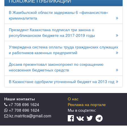
ПОХОЖИЕ ПУБЛИКАЦИИ
В Жамбылской области задержаны 6 «финансистов»
криминалитета
Президент Казахстана подписал три закона о
республиканском бюджете на 2017-2019 годы
Утверждена система оплаты труда гражданских служащих
и работников казенных предприятий
Досаев презентовал законопроект по сокращению
неосвоения бюджетных средств
В Казахстане одобрили уточненный бюджет на 2013 год
Наши контакты
О нас
+7 708 696 1624
Реклама на портале
+7 708 696 1624
Мы в соцcетях:
kz.matritca@gmail.com