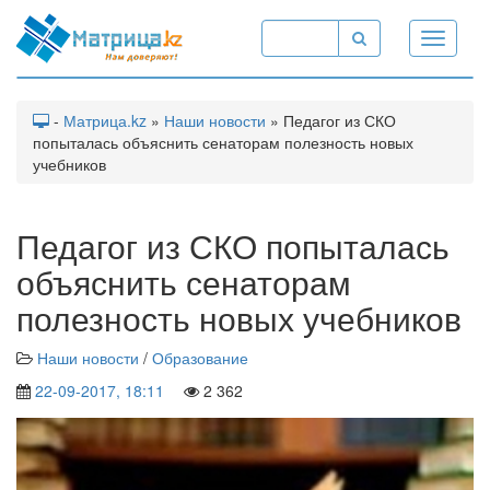
Toggle
navigati
-
Матрица.kz
»
Наши новости
» Педагог из СКО
попыталась объяснить сенаторам полезность новых
учебников
Педагог из СКО попыталась
объяснить сенаторам
полезность новых учебников
Наши новости
/
Образование
22-09-2017, 18:11
2 362