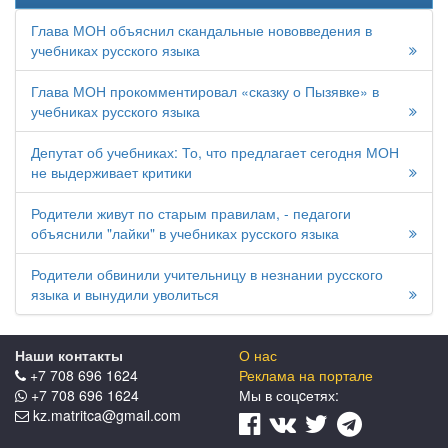
Глава МОН объяснил скандальные нововведения в
учебниках русского языка
Глава МОН прокомментировал «сказку о Пызявке» в
учебниках русского языка
Депутат об учебниках: То, что предлагает сегодня МОН
не выдерживает критики
Родители живут по старым правилам, - педагоги
объяснили "лайки" в учебниках русского языка
Родители обвинили учительницу в незнании русского
языка и вынудили уволиться
Наши контакты
О нас
+7 708 696 1624
Реклама на портале
+7 708 696 1624
Мы в соцcетях:
kz.matritca@gmail.com