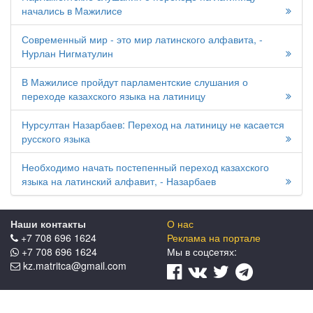
начались в Мажилисе
Современный мир - это мир латинского алфавита, -
Нурлан Нигматулин
В Мажилисе пройдут парламентские слушания о
переходе казахского языка на латиницу
Нурсултан Назарбаев: Переход на латиницу не касается
русского языка
Необходимо начать постепенный переход казахского
языка на латинский алфавит, - Назарбаев
Наши контакты
О нас
+7 708 696 1624
Реклама на портале
+7 708 696 1624
Мы в соцcетях:
kz.matritca@gmail.com