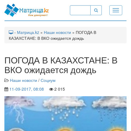
Toggle
navigati
-
Матрица.kz
»
Наши новости
» ПОГОДА В
КАЗАХСТАНЕ: В ВКО ожидается дождь
ПОГОДА В КАЗАХСТАНЕ: В
ВКО ожидается дождь
Наши новости
/
Социум
11-09-2017, 08:08
2 015