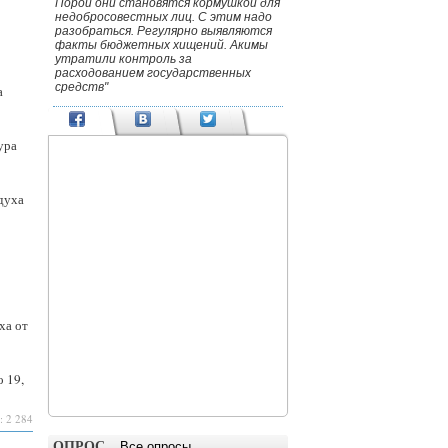
Порой они становятся кормушкой для
недобросовестных лиц. С этим надо
разобраться. Регулярно выявляются
факты бюджетных хищений. Акимы
утратили контроль за
расходованием государственных
средств"
а
ура
духа
ха от
 19,
: 2 284
ОПРОС
Все опросы