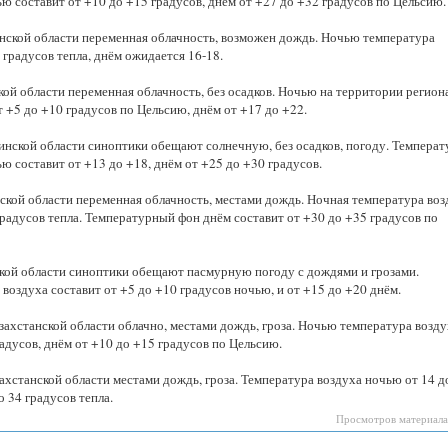
ю составит от +10 до +15 градусов, днём от +27 до +32 градусов по Цельсию.
нской области переменная облачность, возможен дождь. Ночью температура
 градусов тепла, днём ожидается 16-18.
кой области переменная облачность, без осадков. Ночью на территории регион
 +5 до +10 градусов по Цельсию, днём от +17 до +22.
нской области синоптики обещают солнечную, без осадков, погоду. Температ
ю составит от +13 до +18, днём от +25 до +30 градусов.
ской области переменная облачность, местами дождь. Ночная температура воз
градусов тепла. Температурный фон днём составит от +30 до +35 градусов по
кой области синоптики обещают пасмурную погоду с дождями и грозами.
воздуха составит от +5 до +10 градусов ночью, и от +15 до +20 днём.
захстанской области облачно, местами дождь, гроза. Ночью температура возду
адусов, днём от +10 до +15 градусов по Цельсию.
хстанской области местами дождь, гроза. Температура воздуха ночью от 14 до
о 34 градусов тепла.
Просмотров материала