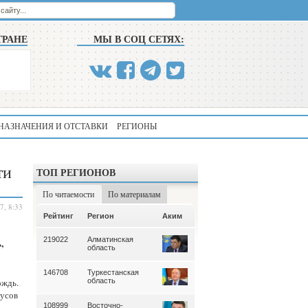
ТРАНЕ
МЫ В СОЦ СЕТЯХ:
НАЗНАЧЕНИЯ И ОТСТАВКИ
РЕГИОНЫ
ти
ТОП РЕГИОНОВ
По читаемости
По материалам
7, 8:33
Аким
Рейтинг
Регион
Аким
Рейтинг
Регион
219022
Алматинская
339
Алматинская
,
область
область
146708
Туркестанская
195
Туркестанская
ождь.
область
область
дусов
108999
Восточно-
180
Северо-