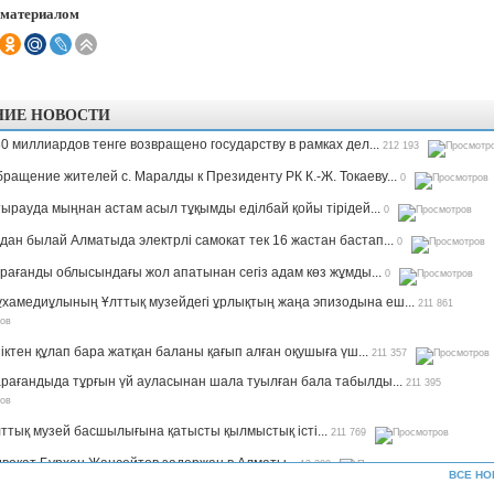
 материалом
НИЕ НОВОСТИ
0 миллиардов тенге возвращено государству в рамках дел...
212 193
ращение жителей с. Маралды к Президенту РК К.-Ж. Токаеву...
0
ырауда мыңнан астам асыл тұқымды еділбай қойы тірідей...
0
дан былай Алматыда электрлі самокат тек 16 жастан бастап...
0
рағанды облысындағы жол апатынан сегіз адам көз жұмды...
0
хамедиұлының Ұлттық музейдегі ұрлықтың жаңа эпизодына еш...
211 861
іктен құлап бара жатқан баланы қағып алған оқушыға үш...
211 357
рағандыда тұрғын үй ауласынан шала туылған бала табылды...
211 395
ттық музей басшылығына қатысты қылмыстық істі...
211 769
вокат Бурхан Жансейтов задержан в Алматы...
13 299
ВСЕ НО