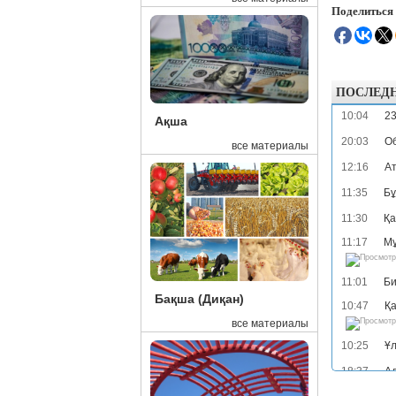
Поделиться
ПОСЛЕД
10:04
23
Ақша
20:03
Об
все материалы
12:16
Ат
11:35
Бұ
11:30
Қа
11:17
Мұ
11:01
Би
Бақша (Диқан)
10:47
Қа
все материалы
10:25
Ұл
18:37
Ад