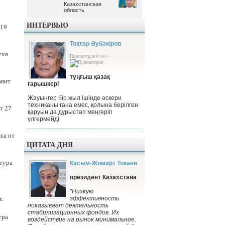
Казахстанская
Казахстанская
область
область
ИНТЕРВЬЮ
 19
Тоқтар Әубәкіров
уха
Просмотров 9 048 -
тұңғыш қазақ
авит
ғарышкері
Жауынгер бір жыл ішінде әскери
техниканы ғана емес, қолына берілген
т 27
қаруын да дұрыстап меңгеріп
үлгермейді
ха от
ЦИТАТА ДНЯ
атура
Касым-Жомарт Токаев
президент Казахстана
"Низкую
м.
эффективность
показывает деятельность
стабилизационных фондов. Их
ура
воздействие на рынок минимальное.