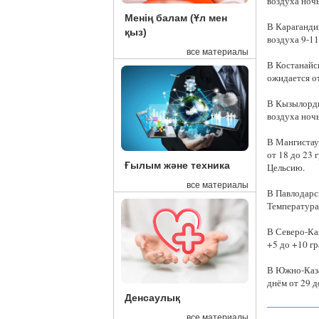
воздуха ночь
Менің балам (Ұл мен
В Караганди
қыз)
воздуха 9-11
все материалы
В Костанайс
ожидается от
В Кызылорди
воздуха ночь
В Мангистау
от 18 до 23 
Ғылым және техника
Цельсию.
все материалы
В Павлодарс
Температура 
В Северо-Ка
+5 до +10 гр
В Южно-Каза
днём от 29 д
Денсаулық
все материалы