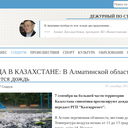
ДЕЖУРНЫЙ ПО С
В экономике вообще-то есть только два предложения...
Азамат Джолдасбеков, президент АО «Казахстанская
фондовая биржа»
ЗНЕС
СОЦИУМ
ПРОИСШЕСТВИЯ
СПОРТ
КУЛЬТУРА
ОБРАЗОВАНИЕ
А В КАЗАХСТАНЕ: В Алматинской облас
тся дождь
/
07 сентябрь 201
Социум
Рейтинг
Регион
7 сентября на большей части территории
339
Алматинская
Казахстана синоптики прогнозируют дождь
область
передает РГП "Казгидромет".
195
Туркестанская
В Астане переменная облачность, местами д
область
Температура воздуха ночью от 11 до 13 гра
тепла, днём 18-20 тепла.
180
Северо-