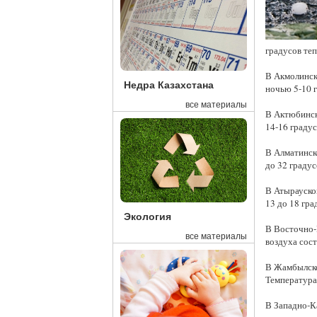
градусов теп
В Акмолинск
Недра Казахстана
ночью 5-10 г
все материалы
В Актюбинск
14-16 градус
В Алматинско
до 32 градус
В Атырауско
13 до 18 гра
Экология
В Восточно-
все материалы
воздуха сост
В Жамбылско
Температура 
В Западно-К