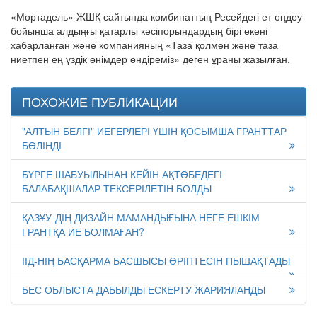
«Мортадель» ЖШҚ сайтында комбинаттың Ресейдегі ет өңдеу
бойынша алдыңғы қатарлы кәсіпорындардың бірі екені
хабарланған және компанияның «Таза қолмен және таза
ниетпен ең үздік өнімдер өндіреміз» деген ұраны жазылған.
ПОХОЖИЕ ПУБЛИКАЦИИ
"АЛТЫН БЕЛГІ" ИЕГЕРЛЕРІ ҮШІН ҚОСЫМША ГРАНТТАР
БӨЛІНДІ
БҮРГЕ ШАБУЫЛЫНАН КЕЙІН АҚТӨБЕДЕГІ
БАЛАБАҚШАЛАР ТЕКСЕРІЛЕТІН БОЛДЫ
ҚАЗҰУ-ДІҢ ДИЗАЙН МАМАНДЫҒЫНА НЕГЕ ЕШКІМ
ГРАНТҚА ИЕ БОЛМАҒАН?
ІІД-НІҢ БАСҚАРМА БАСШЫСЫ ӘРІПТЕСІН ПЫШАҚТАДЫ
БЕС ОБЛЫСТА ДАБЫЛДЫ ЕСКЕРТУ ЖАРИЯЛАНДЫ