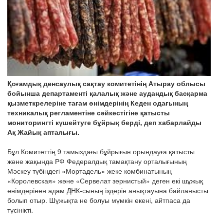
Қоғамдық денсаулық сақтау комитетінің Атырау облысы
бойынша департаменті қалалық және аудандық басқарма
қызметкрелеріне тағам өнімдерінің Кеден одағының
техникалық регламентіне сәйкестігіне қатысты
мониторингті күшейтуге бұйрық берді, деп хабарлайды
Ақ Жайық апталығы.
Бұл Комитеттің 9 тамыздағы бұйрығын орындауға қатысты
және жақында РФ Федералдық тамақтану орталығының
Мәскеу түбіндегі «Мортадель» жеке комбинатының
«Королевская» және «Сервелат зернистый» деген екі шұжық
өнімдерінен адам ДНК-сының іздерін анықтауына байланысты
болып отыр. Шұжықта не болуы мүмкін екені, айтпаса да
түсінікті.