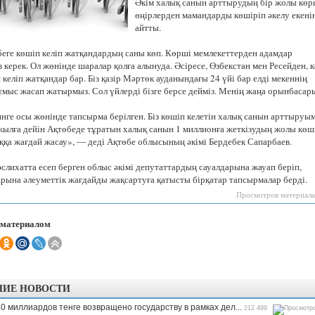
Әкім халық санын арттырудың бір жолы көр
Казахстанская
өңірлерден мамандарды көшіріп әкелу екені
область
айтты.
беге көшіп келіп жатқандардың саны көп. Көрші мемлекеттерден адамдар
керек. Ол жөнінде шаралар қолға алынуда. Әсіресе, Өзбекстан мен Ресейден, 
келіп жатқандар бар. Біз қазір Мәртөк ауданындағы 24 үйі бар елді мекеннің
ұмыс жасап жатырмыз. Сол үйлерді бізге берсе дейміз. Менің жаңа орынбасар
нге осы жөнінде тапсырма берілген. Біз көшіп келетін халық санын арттыруы
 жылға дейін Ақтөбеде тұратын халық санын 1 миллионға жеткізудың жолы көш
ыққа жағдай жасау», — деді Ақтөбе облысының әкімі Бердебек Сапарбаев.
слихатта есеп берген облыс әкімі депутаттардың сауалдарына жауап беріп,
рына әлеуметтік жағдайды жақсартуға қатысты бірқатар тапсырмалар берді.
Просмотров материала
 материалом
НИЕ НОВОСТИ
0 миллиардов тенге возвращено государству в рамках дел...
212 499