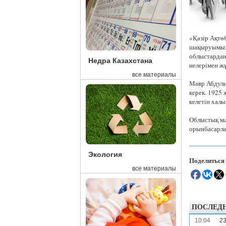
«Қазір Ақтө
шақыруымыз 
облыстардан 
Недра Казахстана
иелерімен ж
все материалы
Мавр Абдули
керек. 1925
келетін хал
Облыстық мә
орынбасарла
Экология
Поделиться
все материалы
ПОСЛЕД
10:04
23