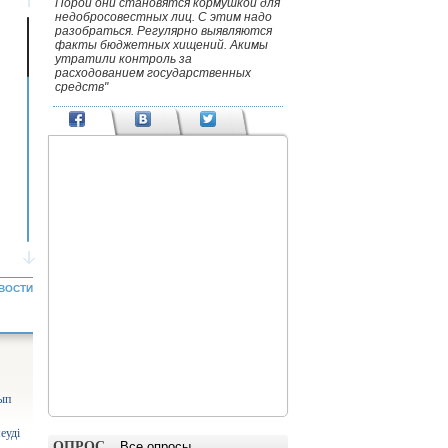
Порой они становятся кормушкой для
недобросовестных лиц. С этим надо
разобраться. Регулярно выявляются
факты бюджетных хищений. Акимы
утратили контроль за
расходованием государственных
средств"
ВОСТИ
тып
еуді
ОПРОС
Все опросы