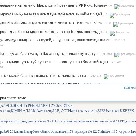
ращение жителей с. Маралды к Президенту РК К.-Ж. Токаеву...
0
ырауда мыңнан астам асыл тұқымды еділбай қойы тірідей...
0
дан былай Алматыда электрлі самокат тек 16 жастан бастап...
0
рағанды облысындағы жол апатынан сегіз адам көз жұмды...
0
хамедиұлының Ұлттық музейдегі ұрлықтың жаңа эпизодына еш...
212 170
іктен құлап бара жатқан баланы қағып алған оқушыға үш...
211 663
рағандыда тұрғын үй ауласынан шала туылған бала табылды...
211 701
ттық музей басшылығына қатысты қылмыстық істі...
212 075
вокат Бурхан Жансейтов задержан в Алматы...
13 313
ВСЕ НО
ъемы производства сахара будут увеличены в семь раз —...
12 345
риалы по теме
рифы на комуслуги изменятся в Казахстане...
12 658
 ҚАЛАСЫНЫҢ ТҰРҒЫНДАРЫ СУСЫЗ ОТЫР
#1240;КІМІН АЛДАМА&#1186;ДАР, АСТЫ&#1178; &#1256;ЗДЕРІ&#1186;Е КЕРЕК
нистр Аймағамбетов балалардың қауіпсіздігін қамтамасыз...
17 308
олайлы мектеп». Ұлттық жоба арқылы 582 мектеп бой көтереді...
17 381
Сапарбаев: Келіндеріміз бен же&#1187;гелеріміз ауылда отырып нан мен с&#1199;тті са
ы
с&#1201;лтан Назарбаев облыс орталы&#1179;тарында &#1257;зіні&#1187; суретін ілм
уперагенты»: серьезный человек Сека уже ждет вас на IVI...
25 569