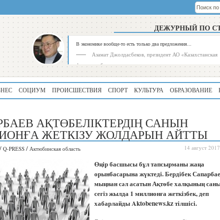
ДЕЖУРНЫЙ ПО С
В экономике вообще-то есть только два предложения...
Азамат Джолдасбеков, президент АО «Казахстанская
фондовая биржа»
ЗНЕС
СОЦИУМ
ПРОИСШЕСТВИЯ
СПОРТ
КУЛЬТУРА
ОБРАЗОВАНИЕ
РБАЕВ АҚТӨБЕЛІКТЕРДІҢ САНЫН
ИОНҒА ЖЕТКІЗУ ЖОЛДАРЫН АЙТТЫ
/
/
14 август 2017
Q-PRESS
Актюбинская область
Рейтинг
Регион
Өңір басшысы бұл тапсырманы жаңа
339
Алматинская
орынбасарына жүктеді. Бердібек Сапарбае
область
мыңнан сәл асатын Ақтөбе халқының сан
сегіз жылда 1 миллионға жеткізбек, деп
195
Туркестанская
область
хабарлайды Aktobenews.kz тілшісі.
180
Северо-