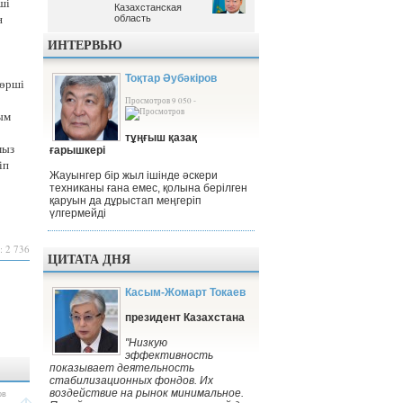
ші
Казахстанская
Казахстанская
н
область
область
ИНТЕРВЬЮ
Тоқтар Әубәкіров
көрші
Просмотров 9 050 -
ым
тұңғыш қазақ
мыз
ғарышкері
іп
Жауынгер бір жыл ішінде әскери
техниканы ғана емес, қолына берілген
қаруын да дұрыстап меңгеріп
үлгермейді
: 2 736
ЦИТАТА ДНЯ
Касым-Жомарт Токаев
президент Казахстана
"Низкую
эффективность
показывает деятельность
стабилизационных фондов. Их
воздействие на рынок минимальное.