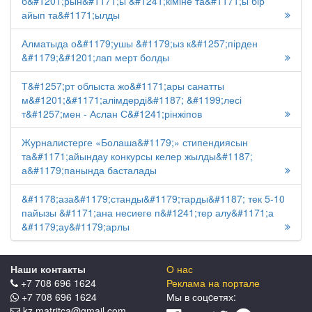
б&#1201;рын&#1171;ы &#1241;кіміне та&#1171;ы бір
айып та&#1171;ылды
Алматыда о&#1179;ушы &#1179;ыз к&#1257;пірден
&#1179;&#1201;лап мерт болды
Т&#1257;рт облыста жо&#1171;ары санатты
м&#1201;&#1171;алімдерді&#1187; &#1199;лесі
т&#1257;мен - Аслан С&#1241;рінжіпов
Журналистерге «Болаша&#1179;» стипендиясын
та&#1171;айындау конкурсы келер жылды&#1187;
а&#1179;панында басталады
&#1178;аза&#1179;станды&#1179;тарды&#1187; тек 5-10
пайызы &#1171;ана несиеге п&#1241;тер алу&#1171;а
&#1179;ау&#1179;арлы
Наши контакты
О нас
+7 708 696 1624
Реклама на портале
+7 708 696 1624
Мы в соцcетях:
kz.matritca@gmail.com