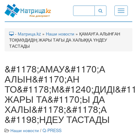
Toggle
navigati
-
Матрица.kz
»
Наши новости
» ҚАМАУҒА АЛЫНҒАН
ТОҚМӘДИДІҢ ЖАРЫ ТАҒЫ ДА ХАЛЫҚҚА ҮНДЕУ
ТАСТАДЫ
&#1178;АМАУ&#1170;А
АЛЫН&#1170;АН
ТО&#1178;М&#1240;ДИДІ&#11
ЖАРЫ ТА&#1170;Ы ДА
ХАЛЫ&#1178;&#1178;А
&#1198;НДЕУ ТАСТАДЫ
Наши новости
/
Q-PRESS