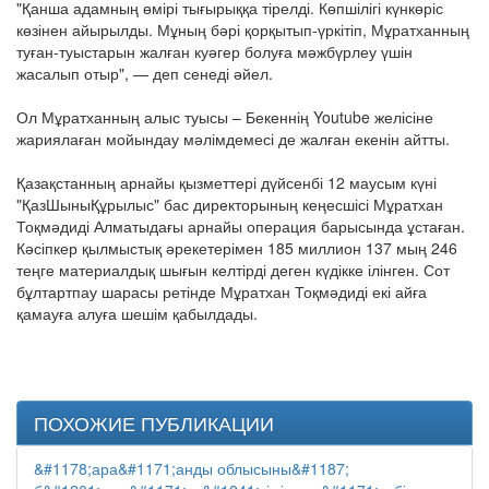
"Қанша адамның өмірі тығырыққа тірелді. Көпшілігі күнкөріс
көзінен айырылды. Мұның бәрі қорқытып-үркітіп, Мұратханның
туған-туыстарын жалған куәгер болуға мәжбүрлеу үшін
жасалып отыр", — деп сенеді әйел.
Ол Мұратханның алыс туысы – Бекеннің Youtube желісіне
жариялаған мойындау мәлімдемесі де жалған екенін айтты.
Қазақстанның арнайы қызметтері дүйсенбі 12 маусым күні
"ҚазШыныҚұрылыс" бас директорының кеңесшісі Мұратхан
Тоқмәдиді Алматыдағы арнайы операция барысында ұстаған.
Кәсіпкер қылмыстық әрекетерімен 185 миллион 137 мың 246
теңге материалдық шығын келтірді деген күдікке ілінген. Сот
бұлтартпау шарасы ретінде Мұратхан Тоқмәдиді екі айға
қамауға алуға шешім қабылдады.
ПОХОЖИЕ ПУБЛИКАЦИИ
&#1178;ара&#1171;анды облысыны&#1187;