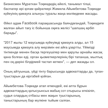
Бизнесмен Мұратхан Тоқмәдидің әйелі, танымал тілші,
баспагер әрі қоғам қайраткері Жәмила Айымбетова-Тоқмәди
күйеуінің қамауға алынуы туралы жаңа мәлімдеме жасады.
Әйел адам Facebook парақшасында баяндағандай, Тоқмәдиге
жалған айып тағу іс бойынша оқиға желісі "шапшаң өрбіп
барады".
"2017 жылы 12 маусымда күйеуімді қамауға алды, ал 15
маусымда қамауға алу мерзімін екі айға ұзартты. Үйімізді
тінткенде менен басқа тергеушілер мен қарулы арнайы жасақ
қана болған еді, орган қызметкерлерінің бірі тапанша, мылтық
пен оқ-дәріні білдірмей тастап кеткен", — деп жазады ол.
Оның айтуынша, үйді тінту барысында адвокаттарды да, туған-
туыстарын да кіргізбей қойған.
Айымбетова-Тоқмәди атап өткендей, екі апта бұрын
адвокаттардың қатысуынсыз жабық сот отырысы өткізіліп,
судья олардың отбасы мен жақын туыстарының,
таныстарының бар мүлкіне тыйым салған.