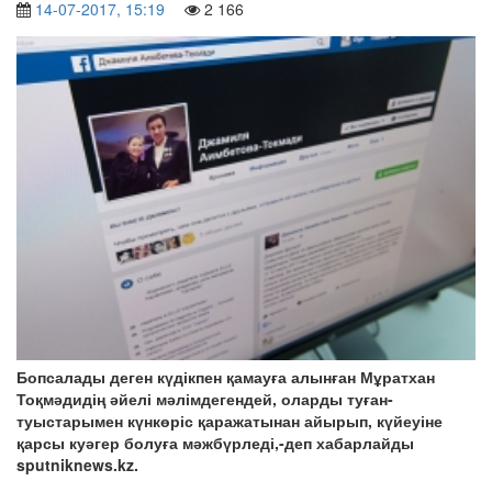
14-07-2017, 15:19
2 166
Бопсалады деген күдікпен қамауға алынған Мұратхан
Тоқмәдидің әйелі мәлімдегендей, оларды туған-
туыстарымен күнкөріс қаражатынан айырып, күйеуіне
қарсы куәгер болуға мәжбүрледі,-деп хабарлайды
sputniknews.kz.