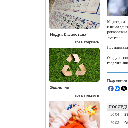
Мерседеса, на
и начал движе
ро­пав­лов­ск
Недра Казахстана
задержан.
все материалы
Пострадавши
Оперуполном
года уже лиш
Поделиться
Экология
все материалы
ПОСЛЕД
10:04
23
20:03
Об