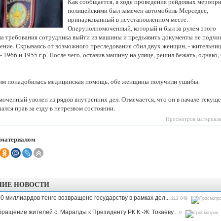
Как сообщается, в хо­де про­ве­де­ния рей­до­вых ме­ро­при
Казахстанская
полицейскими был замечен автомобиль Мерседес,
область
припаркованный в неустановленном месте.
Оперуполномоченный, который и был за рулем этого
 тре­бо­ва­ния со­труд­ни­ка вый­ти из ма­ши­ны и предъ­явить до­ку­мен­ты не под­чи­
ние. Скры­ва­ясь от воз­мож­но­го пре­сле­до­ва­ния сбил двух женщин, - жи­тель­ни
а - 1966 и 1955 г.р. После чего, оста­вив ма­ши­ну на ули­це, решил бежать, однако,
м понадобилась медицинская помощь, обе женщины получили ушибы.
оченный уволен из рядов внутренних дел. Отмечается, что он в начале текуще
ался прав за езду в нетрезвом состоянии.
Просмотров материала
 материалом
НИЕ НОВОСТИ
0 миллиардов тенге возвращено государству в рамках дел...
212 049
ращение жителей с. Маралды к Президенту РК К.-Ж. Токаеву...
0