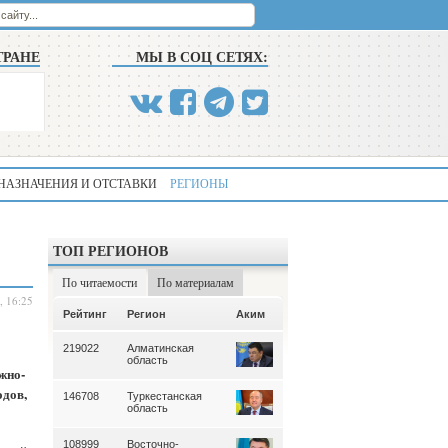
ТРАНЕ
МЫ В СОЦ СЕТЯХ:
НАЗНАЧЕНИЯ И ОТСТАВКИ
РЕГИОНЫ
ТОП РЕГИОНОВ
По читаемости
По материалам
, 16:25
Аким
Рейтинг
Регион
Аким
Рейтинг
Регион
219022
Алматинская
339
Алматинская
область
область
жно-
одов,
146708
Туркестанская
195
Туркестанская
область
область
108999
Восточно-
180
Северо-