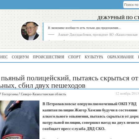
ДЕЖУРНЫЙ ПО С
В экономике вообще-то есть только два предложения...
Азамат Джолдасбеков, президент АО «Казахстанская
фондовая биржа»
ЗНЕС
СОЦИУМ
ПРОИСШЕСТВИЯ
СПОРТ
КУЛЬТУРА
ОБРАЗОВАНИЕ
пьяный полицейский, пытаясь скрыться от
ьных, сбил двух пешеходов
/
/
12 ноябрь 2013
Госорганы
Северо-Казахстанская область
Рейтинг
Регион
В Петропавловске оперуполномоченный ОКП УВД
339
Алматинская
капитан полиции Жи­гер Хам­зин будучи в состоянии
область
алкогольного опьянения, пытаясь скрыться от доро
патрульной полиции, совершил наезд на двух пешех
195
Туркестанская
область
сообщает пресс-служба ДВД СКО.
180
Северо-