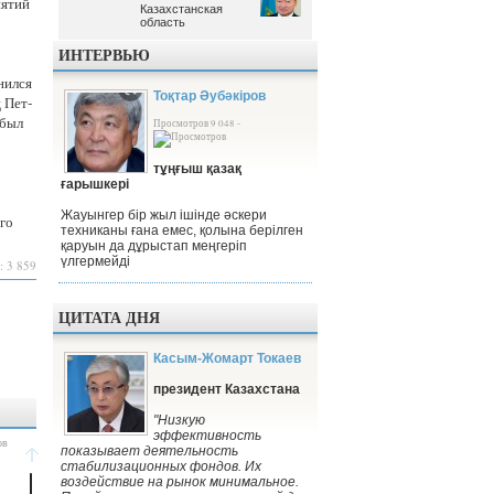
­я­тий
Казахстанская
Казахстанская
область
область
ИНТЕРВЬЮ
нил­ся
Тоқтар Әубәкіров
ц Пет­
 был
Просмотров 9 048 -
тұңғыш қазақ
ғарышкері
Жауынгер бір жыл ішінде әскери
го
техниканы ғана емес, қолына берілген
қаруын да дұрыстап меңгеріп
үлгермейді
: 3 859
ЦИТАТА ДНЯ
Касым-Жомарт Токаев
президент Казахстана
"Низкую
эффективность
показывает деятельность
стабилизационных фондов. Их
воздействие на рынок минимальное.