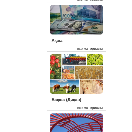
16:43
См
16:42
Хи
16:39
Ел
16:37
Пр
Ақша
16:29
Ми
все материалы
16:15
Эк
15:48
Де
15:45
Ел
15:41
Ка
15:27
Бл
Бақша (Диқан)
15:00
Қа
все материалы
14:18
10
13:41
Қа
13:15
Ал