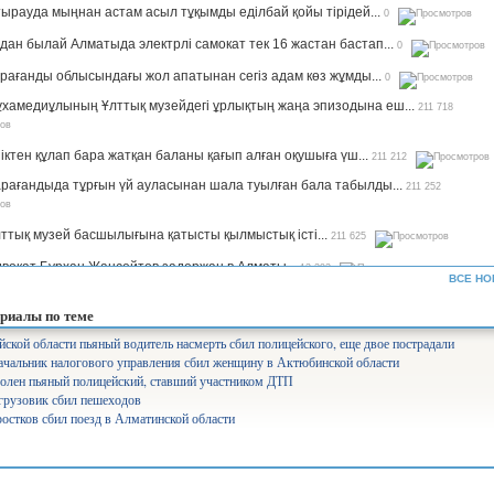
ырауда мыңнан астам асыл тұқымды еділбай қойы тірідей...
0
дан былай Алматыда электрлі самокат тек 16 жастан бастап...
0
рағанды облысындағы жол апатынан сегіз адам көз жұмды...
0
хамедиұлының Ұлттық музейдегі ұрлықтың жаңа эпизодына еш...
211 718
іктен құлап бара жатқан баланы қағып алған оқушыға үш...
211 212
рағандыда тұрғын үй ауласынан шала туылған бала табылды...
211 252
ттық музей басшылығына қатысты қылмыстық істі...
211 625
вокат Бурхан Жансейтов задержан в Алматы...
13 292
ВСЕ НО
ъемы производства сахара будут увеличены в семь раз —...
12 323
риалы по теме
рифы на комуслуги изменятся в Казахстане...
12 633
йской области пьяный водитель насмерть сбил полицейского, еще двое пострадали
чальник налогового управления сбил женщину в Актюбинской области
нистр Аймағамбетов балалардың қауіпсіздігін қамтамасыз...
17 284
олен пьяный полицейский, ставший участником ДТП
олайлы мектеп». Ұлттық жоба арқылы 582 мектеп бой көтереді...
17 362
грузовик сбил пешеходов
остков сбил поезд в Алматинской области
уперагенты»: серьезный человек Сека уже ждет вас на IVI...
25 543
лабақшаларды лицензиялауды күшейтеміз - министр...
10 744