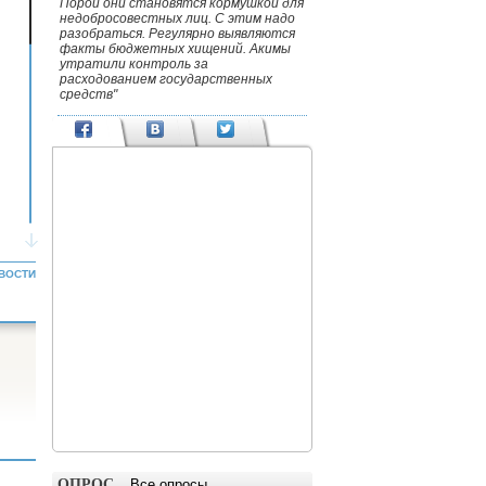
Порой они становятся кормушкой для
недобросовестных лиц. С этим надо
разобраться. Регулярно выявляются
факты бюджетных хищений. Акимы
утратили контроль за
расходованием государственных
средств"
ВОСТИ
ОПРОС
Все опросы