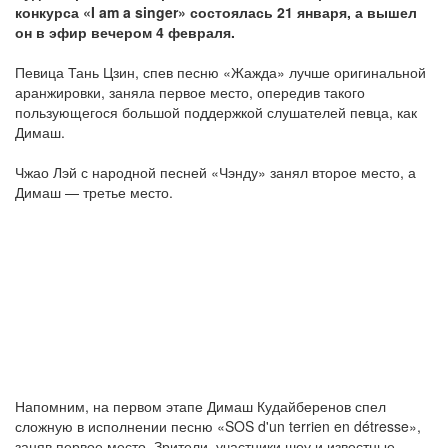
конкурса «I am a singer» состоялась 21 января, а вышел
он в эфир вечером 4 февраля.
Певица Тань Цзин, спев песню «Жажда» лучше оригинальной
аранжировки, заняла первое место, опередив такого
пользующегося большой поддержкой слушателей певца, как
Димаш.
Чжао Лэй с народной песней «Чэнду» занял второе место, а
Димаш — третье место.
Напомним, на первом этапе Димаш Кудайберенов спел
сложную в исполнении песню «SOS d'un terrien en détresse»,
заняв первое место. Зрители, участники шоу и известные