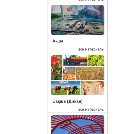
16:42
Хи
16:39
Ел
16:37
Пр
16:29
Ми
Ақша
16:15
Эк
все материалы
15:48
Де
15:45
Ел
15:41
Ка
15:27
Бл
15:00
Қа
Бақша (Диқан)
14:18
10
все материалы
13:41
Қа
13:15
Ал
13:14
Жа