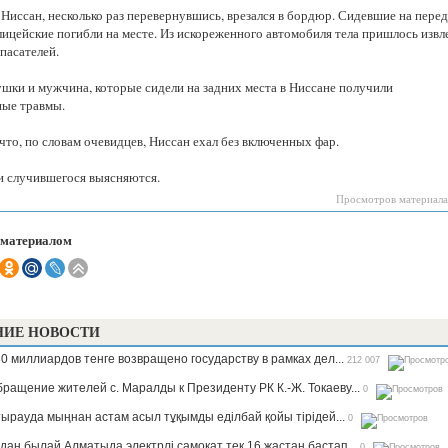
Казахстанская
 Ниссан, несколько раз перевернувшись, врезался в бордюр. Сидевшие на пере
область
лицейские погибли на месте. Из искореженного автомобиля тела пришлось извл
пасателей.
ушки и мужчина, которые сидели на задних места в Ниссане получили
ные травмы.
что, по словам очевидцев, Ниссан ехал без включенных фар.
 случившегося выясняются.
Просмотров материала
 материалом
НИЕ НОВОСТИ
0 миллиардов тенге возвращено государству в рамках дел...
212 007
ращение жителей с. Маралды к Президенту РК К.-Ж. Токаеву...
0
ырауда мыңнан астам асыл тұқымды еділбай қойы тірідей...
0
дан былай Алматыда электрлі самокат тек 16 жастан бастап...
0