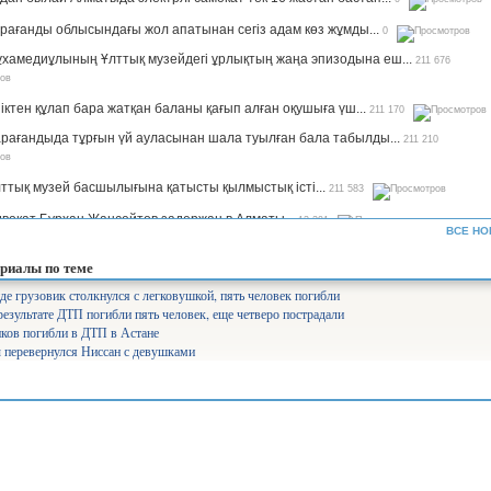
рағанды облысындағы жол апатынан сегіз адам көз жұмды...
0
хамедиұлының Ұлттық музейдегі ұрлықтың жаңа эпизодына еш...
211 676
іктен құлап бара жатқан баланы қағып алған оқушыға үш...
211 170
рағандыда тұрғын үй ауласынан шала туылған бала табылды...
211 210
ттық музей басшылығына қатысты қылмыстық істі...
211 583
вокат Бурхан Жансейтов задержан в Алматы...
13 291
ВСЕ НО
ъемы производства сахара будут увеличены в семь раз —...
12 322
риалы по теме
рифы на комуслуги изменятся в Казахстане...
12 631
де грузовик столкнулся с легковушкой, пять человек погибли
езультате ДТП погибли пять человек, еще четверо пострадали
нистр Аймағамбетов балалардың қауіпсіздігін қамтамасыз...
17 283
ков погибли в ДТП в Астане
олайлы мектеп». Ұлттық жоба арқылы 582 мектеп бой көтереді...
17 361
 перевернулся Ниссан с девушками
уперагенты»: серьезный человек Сека уже ждет вас на IVI...
25 541
лабақшаларды лицензиялауды күшейтеміз - министр...
10 744
айылов президенттің үкімет жұмысына қатысты сынына пікір...
7 820