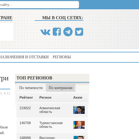
ТРАНЕ
МЫ В СОЦ СЕТЯХ:
НАЗНАЧЕНИЯ И ОТСТАВКИ
РЕГИОНЫ
три
ТОП РЕГИОНОВ
По читаемости
По материалам
3, 9:31
Аким
Рейтинг
Регион
Аким
Рейтинг
Регион
219022
Алматинская
339
Алматинская
область
область
146708
Туркестанская
195
Туркестанская
обиле
область
область
ай.
108999
Восточно-
180
Северо-