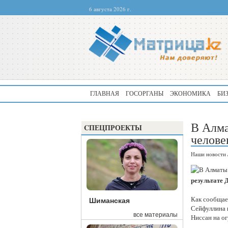
6 августа 2026 г.
ГЛАВНАЯ
ГОСОРГАНЫ
ЭКОНОМИКА
БИ
В Алма
CПЕЦПРОЕКТЫ
челове
Наши новости
результате 
Как сообщает
Шиманская
Сейфуллина и
все материалы
Ниссан на о