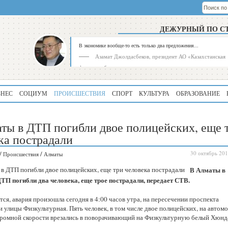
ДЕЖУРНЫЙ ПО С
В экономике вообще-то есть только два предложения...
Азамат Джолдасбеков, президент АО «Казахстанская
фондовая биржа»
ЗНЕС
СОЦИУМ
ПРОИСШЕСТВИЯ
СПОРТ
КУЛЬТУРА
ОБРАЗОВАНИЕ
ты в ДТП погибли двое полицейских, еще 
ка пострадали
/
/
30 октябрь 201
Происшествия
Алматы
Рейтинг
Регион
В Алматы в
339
Алматинская
ДТП погибли два человека, еще трое пострадали, передает СТВ.
область
ся, авария произошла сегодня в 4:00 часов утра, на пересечении проспекта
195
Туркестанская
 улицы Физкультурная. Пять человек, в том числе двое полицейских, на автом
область
громной скорости врезались в поворачивающий на Физкультурную белый Хюнд
180
Северо-