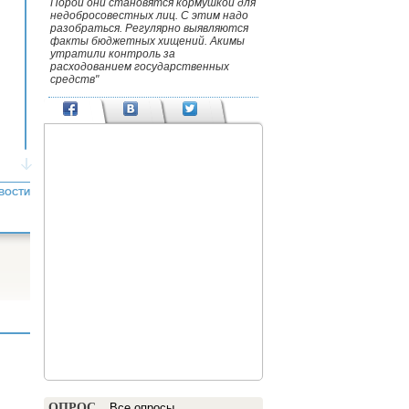
Порой они становятся кормушкой для
недобросовестных лиц. С этим надо
разобраться. Регулярно выявляются
факты бюджетных хищений. Акимы
утратили контроль за
расходованием государственных
средств"
ВОСТИ
ОПРОС
Все опросы