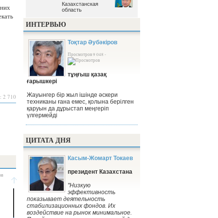
Казахстанская
Казахстанская
дних
область
область
екать
ИНТЕРВЬЮ
Тоқтар Әубәкіров
Просмотров 9 048 -
тұңғыш қазақ
ғарышкері
Жауынгер бір жыл ішінде әскери
: 2 710
техниканы ғана емес, қолына берілген
қаруын да дұрыстап меңгеріп
үлгермейді
ЦИТАТА ДНЯ
Касым-Жомарт Токаев
президент Казахстана
"Низкую
эффективность
показывает деятельность
стабилизационных фондов. Их
воздействие на рынок минимальное.