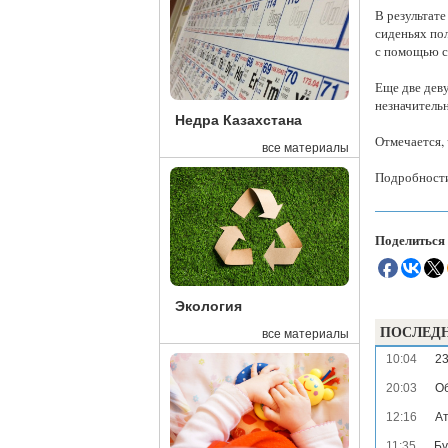
В результате
сиденьях по
с помощью с
Еще две дев
незначитель
Недра Казахстана
Отмечается, 
все материалы
Подробности
Поделиться
Экология
ПОСЛЕД
все материалы
10:04
23
20:03
Об
12:16
Ат
11:35
Бұ